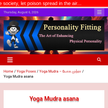
ison spread in the air...
Skip
Thursday, August 6, 2026
to
content
The Art of Enhancing Physical Personality
Personality Fitting
Home
Yoga Poses
Yoga Mudra – யோக முத்ரா
Yoga Mudra asana
Yoga Mudra asana