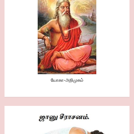
யோகா-அறிமுகம்