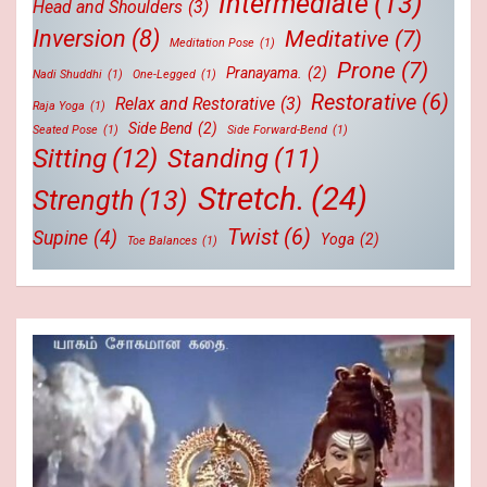
Intermediate
(13)
Head and Shoulders
(3)
Inversion
(8)
Meditative
(7)
Meditation Pose
(1)
Prone
(7)
Pranayama.
(2)
Nadi Shuddhi
(1)
One-Legged
(1)
Restorative
(6)
Relax and Restorative
(3)
Raja Yoga
(1)
Side Bend
(2)
Seated Pose
(1)
Side Forward-Bend
(1)
Sitting
(12)
Standing
(11)
Stretch.
(24)
Strength
(13)
Twist
(6)
Supine
(4)
Yoga
(2)
Toe Balances
(1)