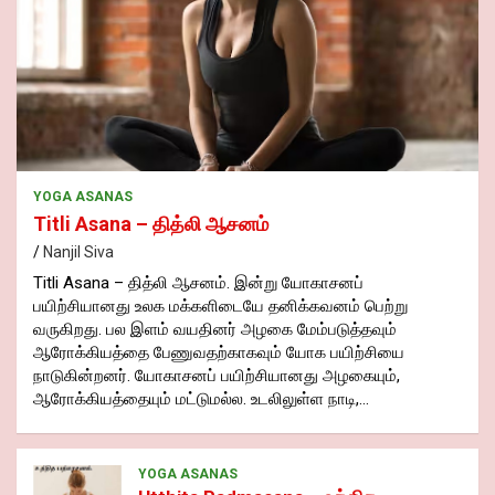
YOGA ASANAS
Titli Asana – தித்லி ஆசனம்
Nanjil Siva
Titli Asana – தித்லி ஆசனம். இன்று யோகாசனப்
பயிற்சியானது உலக மக்களிடையே தனிக்கவனம் பெற்று
வருகிறது. பல இளம் வயதினர் அழகை மேம்படுத்தவும்
ஆரோக்கியத்தை பேணுவதற்காகவும் யோக பயிற்சியை
நாடுகின்றனர். யோகாசனப் பயிற்சியானது அழகையும்,
ஆரோக்கியத்தையும் மட்டுமல்ல. உடலிலுள்ள நாடி,…
YOGA ASANAS