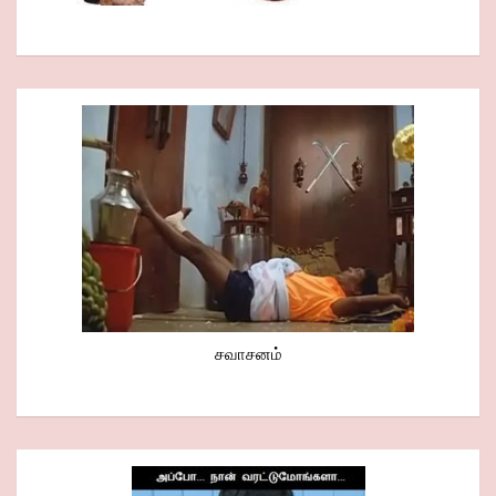
சவாசனம்