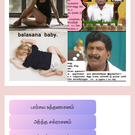
பார்சவ உத்தனாசனம்
அர்த்த சக்ராசனம்