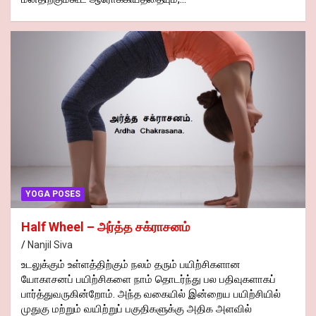
YOGA POSES
Half Wheel – அர்த்த சக்ராசனம்
Nanjil Siva
உடலுக்கும் உள்ளத்திற்கும் நலம் தரும் பயிற்சிகளான
யோகாசனப் பயிற்சிகளை நாம் தொடர்ந்து பல பதிவுகளாகப்
பார்த்துவருகின்றோம். அந்த வகையில் இன்றைய பயிற்சியில்
முதுகு மற்றும் வயிற்றுப் பகுதிகளுக்கு அதிக அளவில்