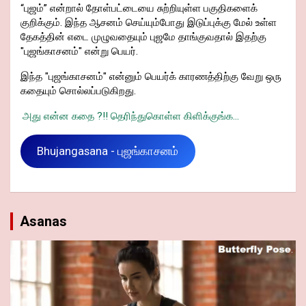
“புஜம்” என்றால் தோள்பட்டையை சுற்றியுள்ள பகுதிகளைக்
குறிக்கும். இந்த ஆசனம் செய்யும்போது இடுப்புக்கு மேல் உள்ள
தேகத்தின் எடை முழுவதையும் புஜமே தாங்குவதால் இதற்கு
"புஜங்காசனம்" என்று பெயர்.
இந்த "புஜங்காசனம்" என்னும் பெயர்க் காரணத்திற்கு வேறு ஒரு
கதையும் சொல்லப்படுகிறது.
அது என்ன கதை ?!! தெரிந்துகொள்ள கிளிக்குங்க...
Bhujangasana - புஜங்காசனம்
Asanas