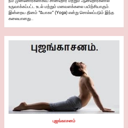
நம் முன்னோர்களாகிய சான்றோர் மற்றும் ஆன்றோர்களால்
உருவாக்கப்பட்ட உடல் மற்றும் மனவளக்கலை பயிற்சியாகும்.
இன்றைய தினம் “யோகா” (Yoga) என்று சொல்லப்படும் இந்த
கலையானது…
புஜங்காசனம்