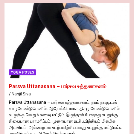
YOGA POSES
Parsva Uttanasana – பார்சவ உத்தனாசனம்
Nanjil Siva
Parsva Uttanasana – பார்சவ உத்தனாசனம். நாம் நலமுடன்
வாழவேண்டுமெனில், ஆரோக்கியமாக திகழ வேண்டுமெனில்
உடலுக்கு வெறும் உணவு மட்டும் இருந்தால் போதாது உடலுக்கு
நிலையான பராமரிப்பும், முறையான உடற்பயிற்சியும் மிகமிக
அவசியம். அவ்வாறான உடற்பயிற்சியானது உடலுக்கு மட்டுமல்ல
மனதிற்கும்கூட ஆரோக்கியத்தையும்,…