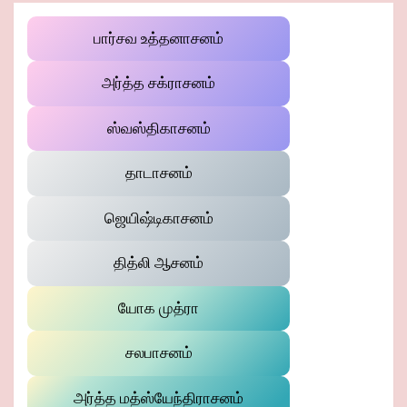
பார்சவ உத்தனாசனம்
அர்த்த சக்ராசனம்
ஸ்வஸ்திகாசனம்
தாடாசனம்
ஜெயிஷ்டிகாசனம்
தித்லி ஆசனம்
யோக முத்ரா
சலபாசனம்
அர்த்த மத்ஸ்யேந்திராசனம்