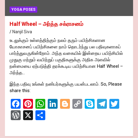
YOGA POSES
Half Wheel – அர்த்த சக்ராசனம்
Nanjil Siva
உடலுக்கும் உள்ளத்திற்கும் நலம் தரும் பயிற்சிகளான
யோகாசனப் பயிற்சிகளை நாம் தொடர்ந்து பல பதிவுகளாகப்
பார்த்துவருகின்றோம். அந்த வகையில் இன்றைய பயிற்சியில்
முதுகு மற்றும் வயிற்றுப் பகுதிகளுக்கு அதிக அளவில்
நன்மையை ஏற்படுத்தி தரக்கூடிய பயிற்சியான Half Wheel –
அர்த்த…
இந்த பதிவு உங்கள் நண்பர்களுக்கு பயன்படலாம். So, Please
share this:
F
Pi
W
Li
Bl
C
S
T
T
a
nt
h
n
o
o
ky
el
wi
W
X
S
ce
er
at
ke
g
py
p
e
tt
or
h
b
es
s
dI
g
Li
e
gr
er
d
ar