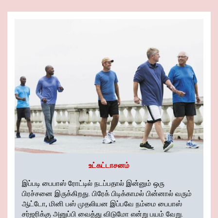
o
t
A
n
er
n
a
Pr
e
o
p
k
m
es
k
p
s
உட்கட்டாசனம்
இப்படி பைபாஸ் ரோட்டில் நடப்பதால் இன்னும் ஒரு
பிரச்சனை இருக்கிறது. பிரேக் பிடிக்காமல் பின்னால் வரும்
ஆட்டோ, மினி பஸ் முதலியன இப்பவே நம்மை பைபாஸ்
சர்ஜரிக்கு அனுப்பி வைத்து விடுமோ என்று பயம் வேறு.