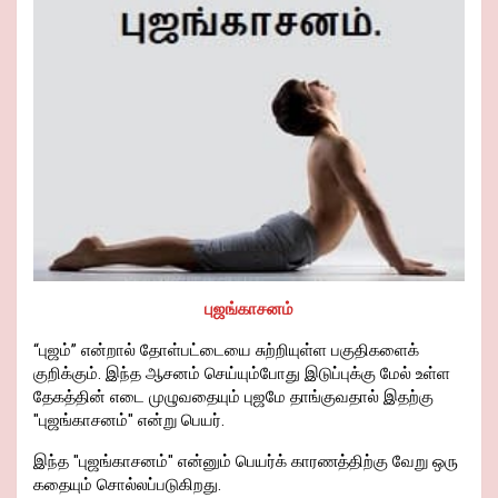
o
p
k
m
es
k
p
s
புஜங்காசனம்
“புஜம்” என்றால் தோள்பட்டையை சுற்றியுள்ள பகுதிகளைக்
குறிக்கும். இந்த ஆசனம் செய்யும்போது இடுப்புக்கு மேல் உள்ள
தேகத்தின் எடை முழுவதையும் புஜமே தாங்குவதால் இதற்கு
"புஜங்காசனம்" என்று பெயர்.
இந்த "புஜங்காசனம்" என்னும் பெயர்க் காரணத்திற்கு வேறு ஒரு
கதையும் சொல்லப்படுகிறது.