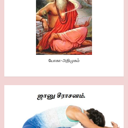
யோகா-அறிமுகம்