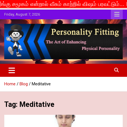
் வீசும் காற்றில் விஷம் பரவட்டும்... If caste is deem
Skip
Friday, August 7, 2026
to
content
The Art of Enhancing Physical Personality
Personality Fitting
Home
Blog
Meditative
Tag:
Meditative