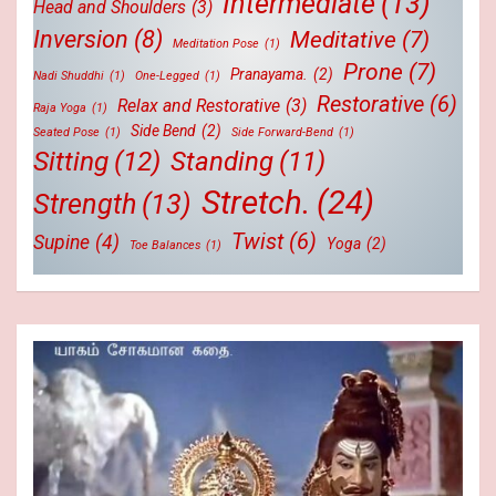
Intermediate
(13)
Head and Shoulders
(3)
Inversion
(8)
Meditative
(7)
Meditation Pose
(1)
Prone
(7)
Pranayama.
(2)
Nadi Shuddhi
(1)
One-Legged
(1)
Restorative
(6)
Relax and Restorative
(3)
Raja Yoga
(1)
Side Bend
(2)
Seated Pose
(1)
Side Forward-Bend
(1)
Sitting
(12)
Standing
(11)
Stretch.
(24)
Strength
(13)
Twist
(6)
Supine
(4)
Yoga
(2)
Toe Balances
(1)