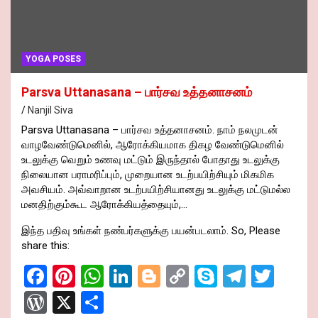
YOGA POSES
Parsva Uttanasana – பார்சவ உத்தனாசனம்
Nanjil Siva
Parsva Uttanasana – பார்சவ உத்தனாசனம். நாம் நலமுடன்
வாழவேண்டுமெனில், ஆரோக்கியமாக திகழ வேண்டுமெனில்
உடலுக்கு வெறும் உணவு மட்டும் இருந்தால் போதாது உடலுக்கு
நிலையான பராமரிப்பும், முறையான உடற்பயிற்சியும் மிகமிக
அவசியம். அவ்வாறான உடற்பயிற்சியானது உடலுக்கு மட்டுமல்ல
மனதிற்கும்கூட ஆரோக்கியத்தையும்,…
இந்த பதிவு உங்கள் நண்பர்களுக்கு பயன்படலாம். So, Please
share this:
F
Pi
W
Li
Bl
C
S
T
T
a
nt
h
n
o
o
ky
el
wi
W
X
S