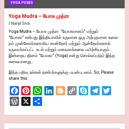
YOGA POSES
Yoga Mudra – யோக முத்ரா
Nanjil Siva
Yoga Mudra – யோக முத்ரா. “யோகாசனம்” மற்றும்
“யோகா” என்பது இந்தியாவில் உருவான ஒரு அற்புதமான கலை.
நம் முன்னோர்களாகிய சான்றோர் மற்றும் ஆன்றோர்களால்
உருவாக்கப்பட்ட உடல் மற்றும் மனவளக்கலை பயிற்சியாகும்.
இன்றைய தினம் “யோகா” (Yoga) என்று சொல்லப்படும் இந்த
கலையானது…
இந்த பதிவு உங்கள் நண்பர்களுக்கு பயன்படலாம். So, Please
share this:
F
Pi
W
Li
Bl
C
S
T
T
a
nt
h
n
o
o
ky
el
wi
W
X
S
ce
er
at
ke
g
py
p
e
tt
or
h
b
es
s
dI
g
Li
e
gr
er
d
ar
o
t
A
n
er
n
a
Pr
e