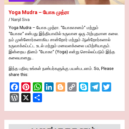
Yoga Mudra – யோக முத்ரா
Nanjil Siva
Yoga Mudra – யோக முத்ரா. “யோகாசனம்” மற்றும்
“யோகா” என்பது இந்தியாவில் உருவான ஒரு அற்புதமான கலை.
நம் முன்னோர்களாகிய சான்றோர் மற்றும் ஆன்றோர்களால்
உருவாக்கப்பட்ட உடல் மற்றும் மனவளக்கலை பயிற்சியாகும்.
இன்றைய தினம் “யோகா” (Yoga) என்று சொல்லப்படும் இந்த
கலையானது…
இந்த பதிவு உங்கள் நண்பர்களுக்கு பயன்படலாம். So, Please
share this:
F
Pi
W
Li
Bl
C
S
T
T
a
nt
h
n
o
o
ky
el
wi
W
X
S
ce
er
at
ke
g
py
p
e
tt
or
h
b
es
s
dI
g
Li
e
gr
er
d
ar
o
t
A
n
er
n
a
Pr
e