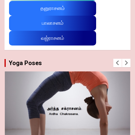
தனுராசனம்
பாலாசனம்
வஜ்ராசனம்
Yoga Poses