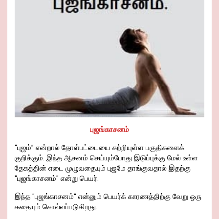
o
p
k
m
es
k
p
s
புஜங்காசனம்
“புஜம்” என்றால் தோள்பட்டையை சுற்றியுள்ள பகுதிகளைக்
குறிக்கும். இந்த ஆசனம் செய்யும்போது இடுப்புக்கு மேல் உள்ள
தேகத்தின் எடை முழுவதையும் புஜமே தாங்குவதால் இதற்கு
"புஜங்காசனம்" என்று பெயர்.
இந்த "புஜங்காசனம்" என்னும் பெயர்க் காரணத்திற்கு வேறு ஒரு
கதையும் சொல்லப்படுகிறது.