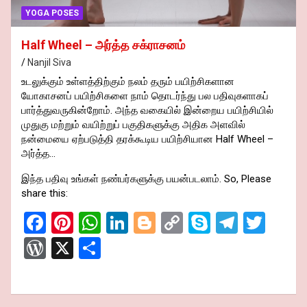
YOGA POSES
Half Wheel – அர்த்த சக்ராசனம்
Nanjil Siva
உடலுக்கும் உள்ளத்திற்கும் நலம் தரும் பயிற்சிகளான
யோகாசனப் பயிற்சிகளை நாம் தொடர்ந்து பல பதிவுகளாகப்
பார்த்துவருகின்றோம். அந்த வகையில் இன்றைய பயிற்சியில்
முதுகு மற்றும் வயிற்றுப் பகுதிகளுக்கு அதிக அளவில்
நன்மையை ஏற்படுத்தி தரக்கூடிய பயிற்சியான Half Wheel –
அர்த்த…
இந்த பதிவு உங்கள் நண்பர்களுக்கு பயன்படலாம். So, Please
share this:
F
Pi
W
Li
Bl
C
S
T
T
a
nt
h
n
o
o
ky
el
wi
W
X
S
ce
er
at
ke
g
py
p
e
tt
or
h
b
es
s
dI
g
Li
e
gr
er
d
ar