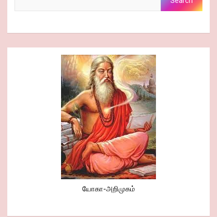
Search
யோகா-அறிமுகம்