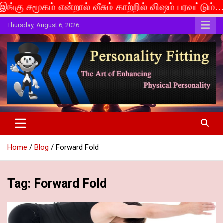
் வீசும் காற்றில் விஷம் பரவட்டும்... If caste is deem
Skip
Thursday, August 6, 2026
to
content
The Art of Enhancing Physical Personality
Personality Fitting
Home
Blog
Forward Fold
Tag:
Forward Fold