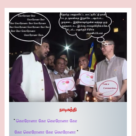
நாடிசுத்தி
"
கொரோனா கோ கொரோனா கோ
கோ கொரோனா கோ கொரோனா
"