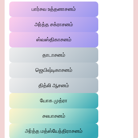
பார்சவ உத்தனாசனம்
அர்த்த சக்ராசனம்
ஸ்வஸ்திகாசனம்
தாடாசனம்
ஜெயிஷ்டிகாசனம்
தித்லி ஆசனம்
யோக முத்ரா
சலபாசனம்
அர்த்த மத்ஸ்யேந்திராசனம்