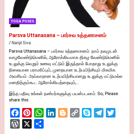
YOGA POSES
Parsva Uttanasana – பார்சவ உத்தனாசனம்
Nanjil Siva
Parsva Uttanasana – பார்சவ உத்தனாசனம். நாம் நலமுடன்
வாழவேண்டுமெனில், ஆரோக்கியமாக திகழ வேண்டுமெனில்
உடலுக்கு வெறும் உணவு மட்டும் இருந்தால் போதாது உடலுக்கு
நிலையான பராமரிப்பும், முறையான உடற்பயிற்சியும் மிகமிக
அவசியம். அவ்வாறான உடற்பயிற்சியானது உடலுக்கு மட்டுமல்ல
மனதிற்கும்கூட ஆரோக்கியத்தையும்,…
இந்த பதிவு உங்கள் நண்பர்களுக்கு பயன்படலாம். So, Please
share this:
F
Pi
W
Li
Bl
C
S
T
T
a
nt
h
n
o
o
ky
el
wi
W
X
S
ce
er
at
ke
g
py
p
e
tt
or
h