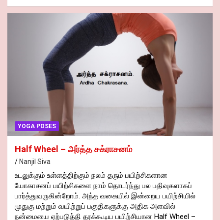
b
es
s
dI
g
Li
e
gr
er
d
ar
o
t
A
n
er
n
a
Pr
e
o
p
k
m
es
k
p
s
YOGA POSES
Half Wheel – அர்த்த சக்ராசனம்
Nanjil Siva
உடலுக்கும் உள்ளத்திற்கும் நலம் தரும் பயிற்சிகளான
யோகாசனப் பயிற்சிகளை நாம் தொடர்ந்து பல பதிவுகளாகப்
பார்த்துவருகின்றோம். அந்த வகையில் இன்றைய பயிற்சியில்
முதுகு மற்றும் வயிற்றுப் பகுதிகளுக்கு அதிக அளவில்
நன்மையை ஏற்படுத்தி தரக்கூடிய பயிற்சியான Half Wheel –