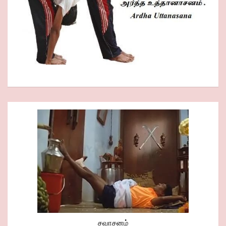
சவாசனம்