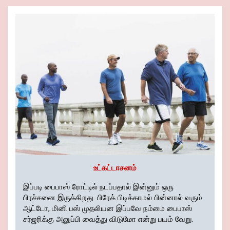
o
t
A
n
er
n
a
Pr
e
o
p
k
m
es
k
p
s
உட்கட்டாசனம்
இப்படி பைபாஸ் ரோட்டில் நடப்பதால் இன்னும் ஒரு
பிரச்சனை இருக்கிறது. பிரேக் பிடிக்காமல் பின்னால் வரும்
ஆட்டோ, மினி பஸ் முதலியன இப்பவே நம்மை பைபாஸ்
சர்ஜரிக்கு அனுப்பி வைத்து விடுமோ என்று பயம் வேறு.