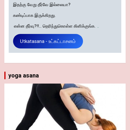
இதற்கு வேறு தீர்வே இல்லையா?
கண்டிப்பாக இருக்கிறது.
என்ன தீர்வு?!!... தெரிந்துகொள்ள கிளிக்குங்க.
..
Utkatasana - உட்கட்டாசனம்
yoga asana