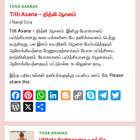
YOGA ASANAS
Titli Asana – தித்லி ஆசனம்
Nanjil Siva
Titli Asana – தித்லி ஆசனம். இன்று யோகாசனப்
பயிற்சியானது உலக மக்களிடையே தனிக்கவனம் பெற்று
வருகிறது. பல இளம் வயதினர் அழகை மேம்படுத்தவும்
ஆரோக்கியத்தை பேணுவதற்காகவும் யோக பயிற்சியை
நாடுகின்றனர். யோகாசனப் பயிற்சியானது அழகையும்,
ஆரோக்கியத்தையும் மட்டுமல்ல. உடலிலுள்ள நாடி,…
இந்த பதிவு உங்கள் நண்பர்களுக்கு பயன்படலாம். So, Please
share this:
F
Pi
W
Li
Bl
C
S
T
T
a
nt
h
n
o
o
ky
el
wi
W
X
S
ce
er
at
ke
g
py
p
e
tt
or
h
b
es
s
dI
g
Li
e
gr
er
d
ar
o
t
A
n
er
n
a
Pr
YOGA ASANAS
e
Utthita Padmasana – உத்தித