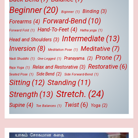
Beginner
(20)
Binding
(3)
Biginner
(1)
Forward-Bend
(10)
Forearms
(4)
Hand-To-Feet
(4)
Forward Fold
(1)
Hatha yoga
(1)
Intermediate
(13)
Head and Shoulders
(3)
Inversion
(8)
Meditative
(7)
Meditation Pose
(1)
Prone
(7)
Pranayama.
(2)
Nadi Shuddhi
(1)
One-Legged
(1)
Restorative
(6)
Relax and Restorative
(3)
Raja Yoga
(1)
Side Bend
(2)
Seated Pose
(1)
Side Forward-Bend
(1)
Sitting
(12)
Standing
(11)
Stretch.
(24)
Strength
(13)
Twist
(6)
Supine
(4)
Yoga
(2)
Toe Balances
(1)