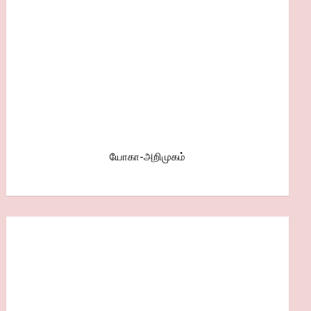
யோகா-அறிமுகம்