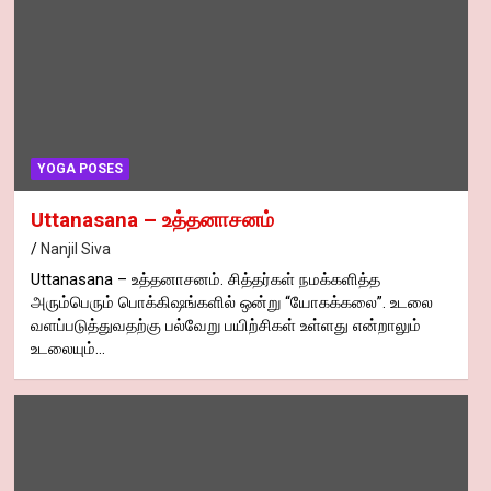
YOGA POSES
Uttanasana – உத்தனாசனம்
Nanjil Siva
Uttanasana – உத்தனாசனம். சித்தர்கள் நமக்களித்த
அரும்பெரும் பொக்கிஷங்களில் ஒன்று “யோகக்கலை”. உடலை
வளப்படுத்துவதற்கு பல்வேறு பயிற்சிகள் உள்ளது என்றாலும்
உடலையும்…