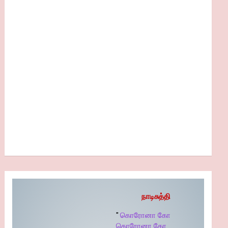
நாடிசுத்தி
"
கொரோனா கோ
கொரோனா கோ