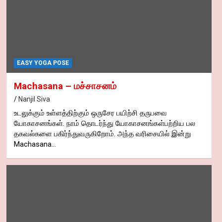
EASY YOGA POSE
Machasana – மச்சாசனம்
Nanjil Siva
உடலுக்கும் உள்ளத்திற்கும் ஒருசேர பயிற்சி தருபவை
யோகாசனங்கள். நாம் தொடர்ந்து யோகாசனங்கள்பற்றிய பல
தகவல்களை பகிர்ந்துவருகிறோம். அந்த வரிசையில் இன்று
Machasana…