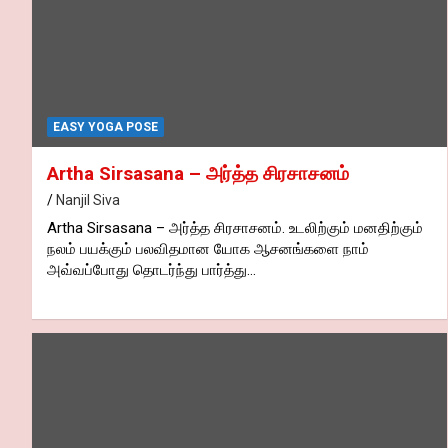
EASY YOGA POSE
Artha Sirsasana – அர்த்த சிரசாசனம்
Nanjil Siva
Artha Sirsasana – அர்த்த சிரசாசனம். உடலிற்கும் மனதிற்கும்
நலம் பயக்கும் பலவிதமான யோக ஆசனங்களை நாம்
அவ்வப்போது தொடர்ந்து பார்த்து…