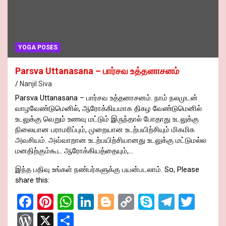
YOGA POSES
Parsva Uttanasana – பார்சவ உத்தனாசனம்
Nanjil Siva
Parsva Uttanasana – பார்சவ உத்தனாசனம். நாம் நலமுடன்
வாழவேண்டுமெனில், ஆரோக்கியமாக திகழ வேண்டுமெனில்
உடலுக்கு வெறும் உணவு மட்டும் இருந்தால் போதாது உடலுக்கு
நிலையான பராமரிப்பும், முறையான உடற்பயிற்சியும் மிகமிக
அவசியம். அவ்வாறான உடற்பயிற்சியானது உடலுக்கு மட்டுமல்ல
மனதிற்கும்கூட ஆரோக்கியத்தையும்,…
இந்த பதிவு உங்கள் நண்பர்களுக்கு பயன்படலாம். So, Please
share this:
F
Pi
W
Li
Bl
C
S
T
T
a
nt
h
n
o
o
ky
el
wi
W
X
S