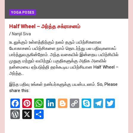
YOGA POSES
Half Wheel – அர்த்த சக்ராசனம்
Nanjil Siva
உடலுக்கும் உள்ளத்திற்கும் நலம் தரும் பயிற்சிகளான
யோகாசனப் பயிற்சிகளை நாம் தொடர்ந்து பல பதிவுகளாகப்
பார்த்துவருகின்றோம். அந்த வகையில் இன்றைய பயிற்சியில்
முதுகு மற்றும் வயிற்றுப் பகுதிகளுக்கு அதிக அளவில்
நன்மையை ஏற்படுத்தி தரக்கூடிய பயிற்சியான Half Wheel –
அர்த்த…
இந்த பதிவு உங்கள் நண்பர்களுக்கு பயன்படலாம். So, Please
share this:
F
Pi
W
Li
Bl
C
S
T
T
a
nt
h
n
o
o
ky
el
wi
W
X
S
ce
er
at
ke
g
py
p
e
tt
or
h
b
es
s
dI
g
Li
e
gr
er