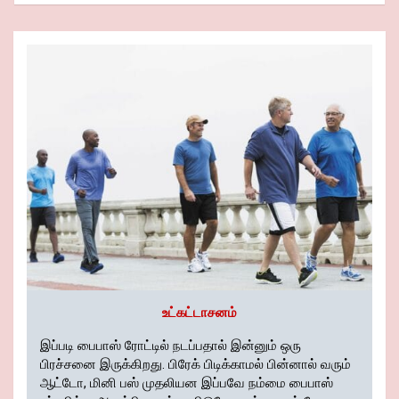
d
ar
o
t
A
n
er
n
a
Pr
e
o
p
k
m
es
k
p
s
உட்கட்டாசனம்
இப்படி பைபாஸ் ரோட்டில் நடப்பதால் இன்னும் ஒரு
பிரச்சனை இருக்கிறது. பிரேக் பிடிக்காமல் பின்னால் வரும்
ஆட்டோ, மினி பஸ் முதலியன இப்பவே நம்மை பைபாஸ்