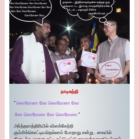
நாடிசுத்தி
"
கொரோனா கோ கொரோனா கோ
கோ கொரோனா கோ கொரோனா
"
அர்த்தராத்திரியில் விளக்கேற்றி
கும்மிக்கொட்டியதெல்லாம் போதாது என்று… கையில்
கிடைத்த பானை சட்டி தட்டுமுட்டு சாமான்களையெல்லாம்