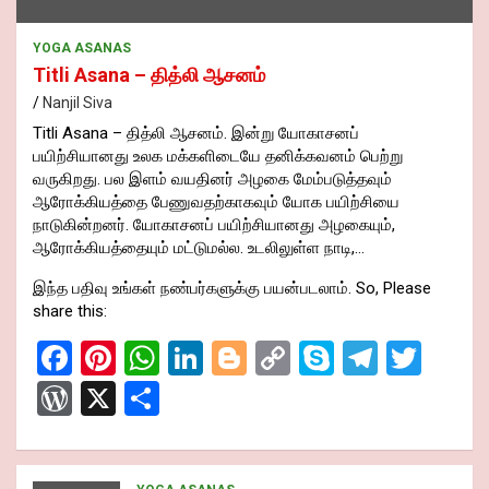
YOGA ASANAS
Titli Asana – தித்லி ஆசனம்
Nanjil Siva
Titli Asana – தித்லி ஆசனம். இன்று யோகாசனப்
பயிற்சியானது உலக மக்களிடையே தனிக்கவனம் பெற்று
வருகிறது. பல இளம் வயதினர் அழகை மேம்படுத்தவும்
ஆரோக்கியத்தை பேணுவதற்காகவும் யோக பயிற்சியை
நாடுகின்றனர். யோகாசனப் பயிற்சியானது அழகையும்,
ஆரோக்கியத்தையும் மட்டுமல்ல. உடலிலுள்ள நாடி,…
இந்த பதிவு உங்கள் நண்பர்களுக்கு பயன்படலாம். So, Please
share this:
F
Pi
W
Li
Bl
C
S
T
T
a
nt
h
n
o
o
ky
el
wi
W
X
S
ce
er
at
ke
g
py
p
e
tt
or
h
b
es
s
dI
g
Li
e
gr
er
d
ar