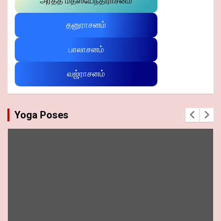
அர்த்த மத்ஸ்யேந்திராசனம்
தனுராசனம்
பாலாசனம்
வஜ்ராசனம்
Yoga Poses