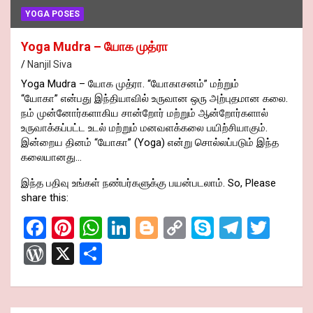
YOGA POSES
Yoga Mudra – யோக முத்ரா
Nanjil Siva
Yoga Mudra – யோக முத்ரா. “யோகாசனம்” மற்றும்
“யோகா” என்பது இந்தியாவில் உருவான ஒரு அற்புதமான கலை.
நம் முன்னோர்களாகிய சான்றோர் மற்றும் ஆன்றோர்களால்
உருவாக்கப்பட்ட உடல் மற்றும் மனவளக்கலை பயிற்சியாகும்.
இன்றைய தினம் “யோகா” (Yoga) என்று சொல்லப்படும் இந்த
கலையானது…
இந்த பதிவு உங்கள் நண்பர்களுக்கு பயன்படலாம். So, Please
share this:
F
Pi
W
Li
Bl
C
S
T
T
a
nt
h
n
o
o
ky
el
wi
W
X
S
ce
er
at
ke
g
py
p
e
tt
or
h
b
es
s
dI
g
Li
e
gr
er
d
ar