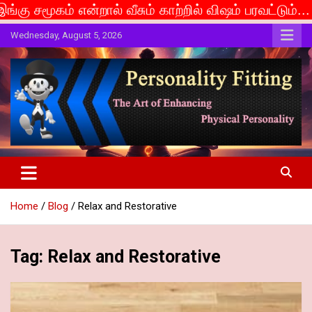
ால் வீசும் காற்றில் விஷம் பரவட்டும்... If caste is de
Skip
Wednesday, August 5, 2026
to
content
The Art of Enhancing Physical Personality
Personality Fitting
Home
Blog
Relax and Restorative
Tag:
Relax and Restorative