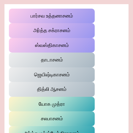
பார்சவ உத்தனாசனம்
அர்த்த சக்ராசனம்
ஸ்வஸ்திகாசனம்
தாடாசனம்
ஜெயிஷ்டிகாசனம்
தித்லி ஆசனம்
யோக முத்ரா
சலபாசனம்