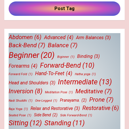
Post Tag
Abdomen
(6)
Advanced
(4)
Arm Balances
(3)
Back-Bend
(7)
Balance
(7)
Beginner
(20)
Binding
(3)
Biginner
(1)
Forward-Bend
(10)
Forearms
(4)
Hand-To-Feet
(4)
Forward Fold
(1)
Hatha yoga
(1)
Intermediate
(13)
Head and Shoulders
(3)
Inversion
(8)
Meditative
(7)
Meditation Pose
(1)
Prone
(7)
Pranayama.
(2)
Nadi Shuddhi
(1)
One-Legged
(1)
Restorative
(6)
Relax and Restorative
(3)
Raja Yoga
(1)
Side Bend
(2)
Seated Pose
(1)
Side Forward-Bend
(1)
Sitting
(12)
Standing
(11)