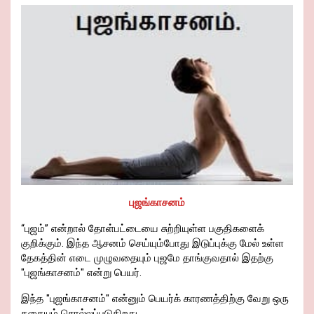
o
t
A
n
er
n
a
Pr
e
o
p
k
m
es
k
p
s
புஜங்காசனம்
“புஜம்” என்றால் தோள்பட்டையை சுற்றியுள்ள பகுதிகளைக்
குறிக்கும். இந்த ஆசனம் செய்யும்போது இடுப்புக்கு மேல் உள்ள
தேகத்தின் எடை முழுவதையும் புஜமே தாங்குவதால் இதற்கு
"புஜங்காசனம்" என்று பெயர்.
இந்த "புஜங்காசனம்" என்னும் பெயர்க் காரணத்திற்கு வேறு ஒரு
கதையும் சொல்லப்படுகிறது.