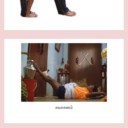
சவாசனம்