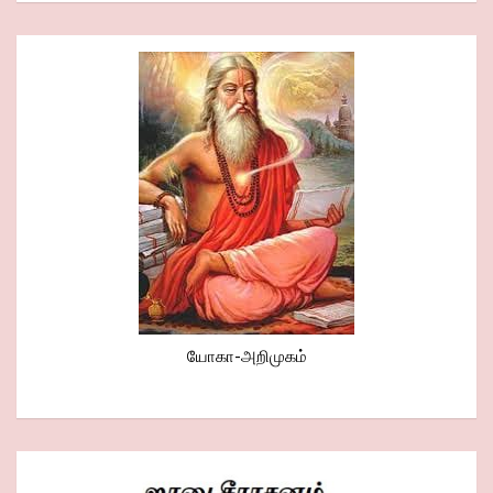
யோகா-அறிமுகம்