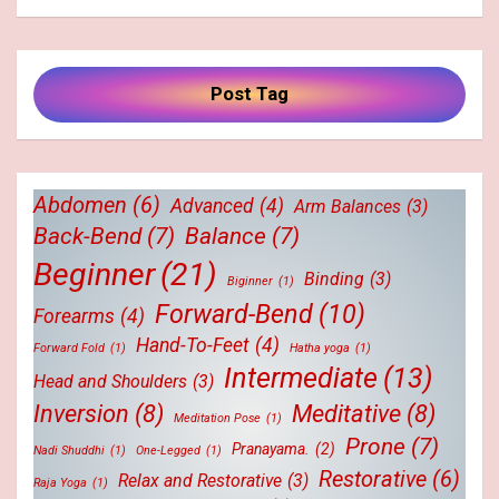
Post Tag
Abdomen
(6)
Advanced
(4)
Arm Balances
(3)
Back-Bend
(7)
Balance
(7)
Beginner
(21)
Binding
(3)
Biginner
(1)
Forward-Bend
(10)
Forearms
(4)
Hand-To-Feet
(4)
Forward Fold
(1)
Hatha yoga
(1)
Intermediate
(13)
Head and Shoulders
(3)
Inversion
(8)
Meditative
(8)
Meditation Pose
(1)
Prone
(7)
Pranayama.
(2)
Nadi Shuddhi
(1)
One-Legged
(1)
Restorative
(6)
Relax and Restorative
(3)
Raja Yoga
(1)