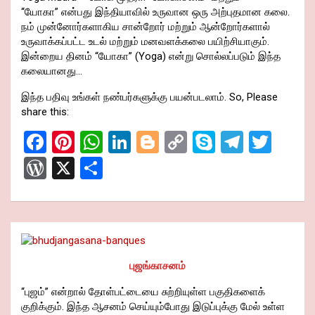
“யோகா” என்பது இந்தியாவில் உருவான ஒரு அற்புதமான கலை.
நம் முன்னோர்களாகிய சான்றோர் மற்றும் ஆன்றோர்களால்
உருவாக்கப்பட்ட உடல் மற்றும் மனவளக்கலை பயிற்சியாகும்.
இன்றைய தினம் “யோகா” (Yoga) என்று சொல்லப்படும் இந்த
கலையானது…
இந்த பதிவு உங்கள் நண்பர்களுக்கு பயன்படலாம். So, Please
share this:
F
Pi
W
Li
Bl
C
S
T
T
a
nt
h
n
o
o
ky
el
wi
W
X
S
ce
er
at
ke
g
py
p
e
tt
or
h
b
es
s
dI
g
Li
e
gr
er
d
ar
o
t
A
n
er
n
a
Pr
e
o
p
k
m
es
புஜங்காசனம்
k
p
s
“புஜம்” என்றால் தோள்பட்டையை சுற்றியுள்ள பகுதிகளைக்
குறிக்கும். இந்த ஆசனம் செய்யும்போது இடுப்புக்கு மேல் உள்ள