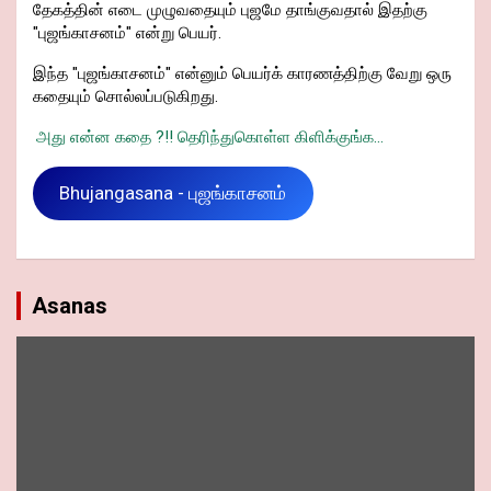
தேகத்தின் எடை முழுவதையும் புஜமே தாங்குவதால் இதற்கு
"புஜங்காசனம்" என்று பெயர்.
இந்த "புஜங்காசனம்" என்னும் பெயர்க் காரணத்திற்கு வேறு ஒரு
கதையும் சொல்லப்படுகிறது.
அது என்ன கதை ?!! தெரிந்துகொள்ள கிளிக்குங்க...
Bhujangasana - புஜங்காசனம்
Asanas