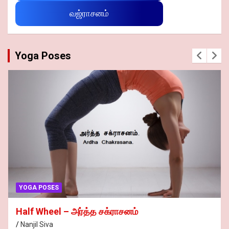
வஜ்ராசனம்
Yoga Poses
YOGA POSES
Yoga Mudra – யோக முத்ரா
Nanjil Siva