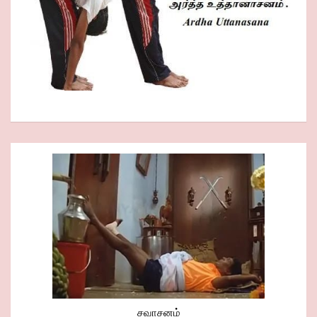
சவாசனம்