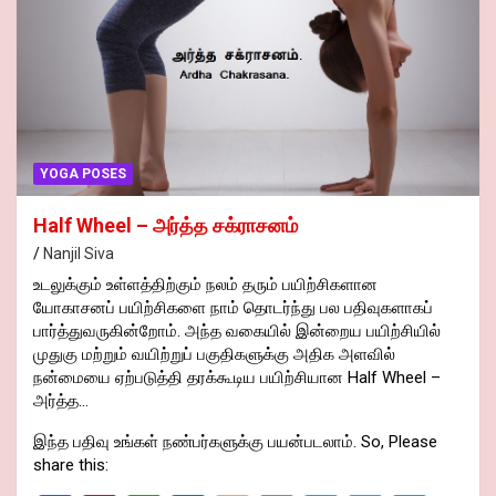
k
p
s
YOGA POSES
Half Wheel – அர்த்த சக்ராசனம்
Nanjil Siva
உடலுக்கும் உள்ளத்திற்கும் நலம் தரும் பயிற்சிகளான
யோகாசனப் பயிற்சிகளை நாம் தொடர்ந்து பல பதிவுகளாகப்
பார்த்துவருகின்றோம். அந்த வகையில் இன்றைய பயிற்சியில்
முதுகு மற்றும் வயிற்றுப் பகுதிகளுக்கு அதிக அளவில்
நன்மையை ஏற்படுத்தி தரக்கூடிய பயிற்சியான Half Wheel –
அர்த்த…
இந்த பதிவு உங்கள் நண்பர்களுக்கு பயன்படலாம். So, Please
share this: