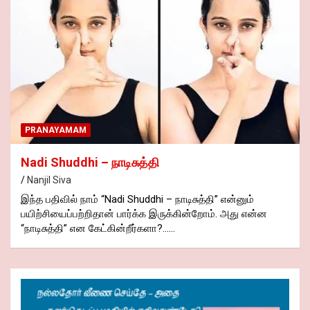
PRANAYAMAM
Nadi Shuddhi – நாடிசுத்தி
Nanjil Siva
இந்த பதிவில் நாம் “Nadi Shuddhi – நாடிசுத்தி” என்னும்
பயிற்சியைப்பற்றிதான் பார்க்க இருக்கின்றோம். அது என்ன
“நாடிசுத்தி” என கேட்கின்றீர்களா?……