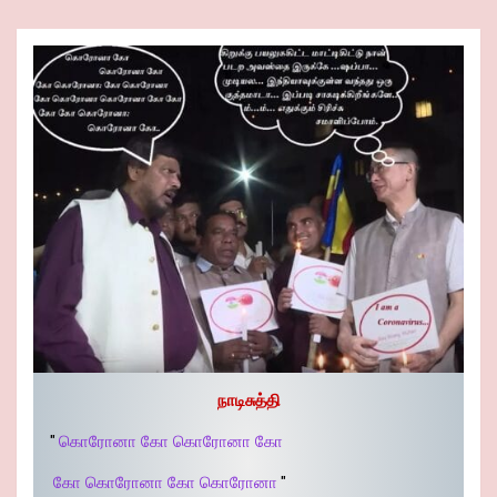
நாடிசுத்தி
"
கொரோனா கோ கொரோனா கோ
கோ கொரோனா கோ கொரோனா
"