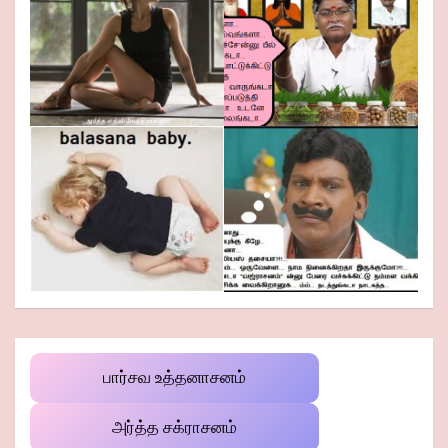
பார்சவ உத்தனாசனம்
அர்த்த சக்ராசனம்