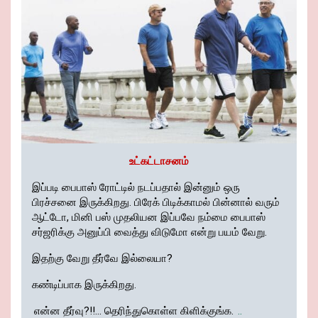
உட்கட்டாசனம்
இப்படி பைபாஸ் ரோட்டில் நடப்பதால் இன்னும் ஒரு
பிரச்சனை இருக்கிறது. பிரேக் பிடிக்காமல் பின்னால் வரும்
ஆட்டோ, மினி பஸ் முதலியன இப்பவே நம்மை பைபாஸ்
சர்ஜரிக்கு அனுப்பி வைத்து விடுமோ என்று பயம் வேறு.
இதற்கு வேறு தீர்வே இல்லையா?
கண்டிப்பாக இருக்கிறது.
என்ன தீர்வு?!!... தெரிந்துகொள்ள கிளிக்குங்க.
..