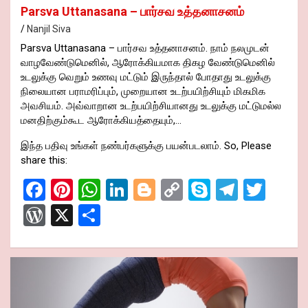
Parsva Uttanasana – பார்சவ உத்தனாசனம்
Nanjil Siva
Parsva Uttanasana – பார்சவ உத்தனாசனம். நாம் நலமுடன்
வாழவேண்டுமெனில், ஆரோக்கியமாக திகழ வேண்டுமெனில்
உடலுக்கு வெறும் உணவு மட்டும் இருந்தால் போதாது உடலுக்கு
நிலையான பராமரிப்பும், முறையான உடற்பயிற்சியும் மிகமிக
அவசியம். அவ்வாறான உடற்பயிற்சியானது உடலுக்கு மட்டுமல்ல
மனதிற்கும்கூட ஆரோக்கியத்தையும்,…
இந்த பதிவு உங்கள் நண்பர்களுக்கு பயன்படலாம். So, Please
share this:
F
Pi
W
Li
Bl
C
S
T
T
a
nt
h
n
o
o
ky
el
wi
W
X
S
ce
er
at
ke
g
py
p
e
tt
or
h
b
es
s
dI
g
Li
e
gr
er
d
ar
o
t
A
n
er
n
a
Pr
e
o
p
k
m
es