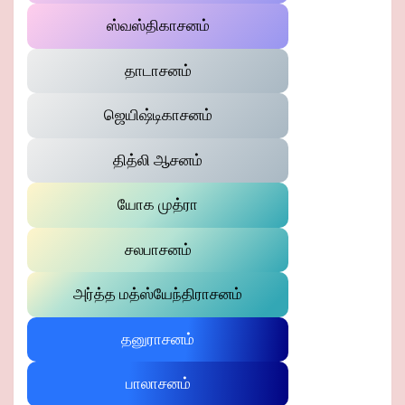
ஸ்வஸ்திகாசனம்
தாடாசனம்
ஜெயிஷ்டிகாசனம்
தித்லி ஆசனம்
யோக முத்ரா
சலபாசனம்
அர்த்த மத்ஸ்யேந்திராசனம்
தனுராசனம்
பாலாசனம்