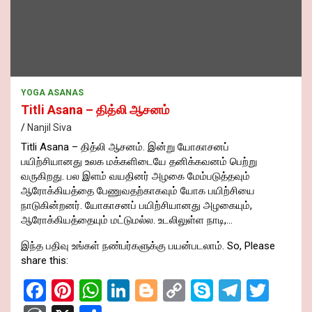
YOGA ASANAS
Titli Asana – தித்லி ஆசனம்
Nanjil Siva
Titli Asana – தித்லி ஆசனம். இன்று யோகாசனப்
பயிற்சியானது உலக மக்களிடையே தனிக்கவனம் பெற்று
வருகிறது. பல இளம் வயதினர் அழகை மேம்படுத்தவும்
ஆரோக்கியத்தை பேணுவதற்காகவும் யோக பயிற்சியை
நாடுகின்றனர். யோகாசனப் பயிற்சியானது அழகையும்,
ஆரோக்கியத்தையும் மட்டுமல்ல. உடலிலுள்ள நாடி,…
இந்த பதிவு உங்கள் நண்பர்களுக்கு பயன்படலாம். So, Please
share this:
F
Pi
W
Li
Bl
C
S
T
T