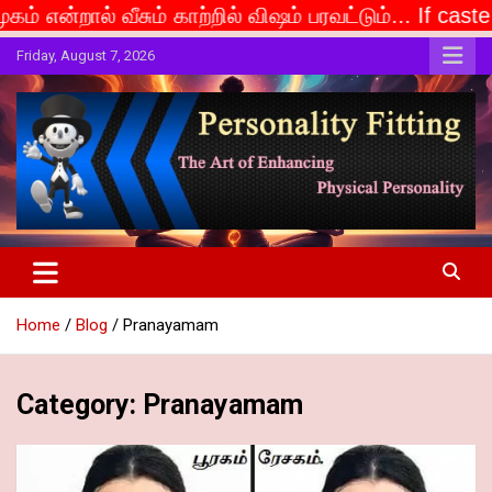
் காற்றில் விஷம் பரவட்டும்... If caste is deemed to b
Skip
Friday, August 7, 2026
to
content
The Art of Enhancing Physical Personality
Personality Fitting
Home
Blog
Pranayamam
Category:
Pranayamam