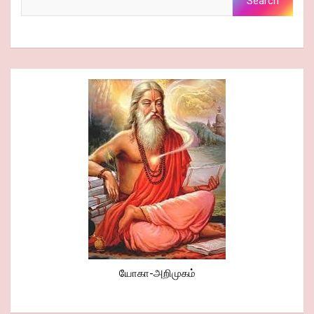
Search
யோகா-அறிமுகம்