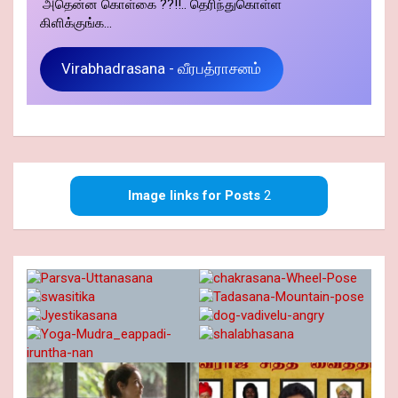
அதென்ன கொள்கை ??!!.. தெரிந்துகொள்ள
கிளிக்குங்க...
Virabhadrasana - வீரபத்ராசனம்
Image links for Posts
2