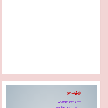
நாடிசுத்தி
"
கொரோனா கோ
கொரோனா கோ