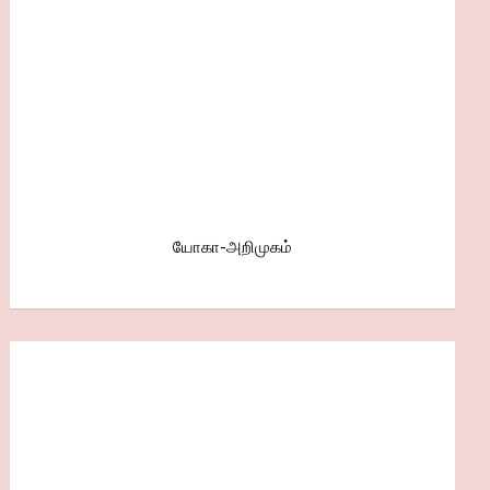
யோகா-அறிமுகம்