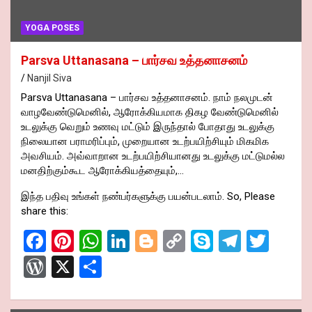
YOGA POSES
Parsva Uttanasana – பார்சவ உத்தனாசனம்
Nanjil Siva
Parsva Uttanasana – பார்சவ உத்தனாசனம். நாம் நலமுடன்
வாழவேண்டுமெனில், ஆரோக்கியமாக திகழ வேண்டுமெனில்
உடலுக்கு வெறும் உணவு மட்டும் இருந்தால் போதாது உடலுக்கு
நிலையான பராமரிப்பும், முறையான உடற்பயிற்சியும் மிகமிக
அவசியம். அவ்வாறான உடற்பயிற்சியானது உடலுக்கு மட்டுமல்ல
மனதிற்கும்கூட ஆரோக்கியத்தையும்,…
இந்த பதிவு உங்கள் நண்பர்களுக்கு பயன்படலாம். So, Please
share this:
F
Pi
W
Li
Bl
C
S
T
T
a
nt
h
n
o
o
ky
el
wi
W
X
S
ce
er
at
ke
g
py
p
e
tt
or
h
b
es
s
dI
g
Li
e
gr
er
d
ar