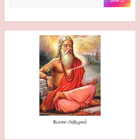
Search
யோகா-அறிமுகம்