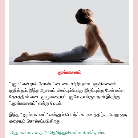
k
p
s
புஜங்காசனம்
“புஜம்” என்றால் தோள்பட்டையை சுற்றியுள்ள பகுதிகளைக்
குறிக்கும். இந்த ஆசனம் செய்யும்போது இடுப்புக்கு மேல் உள்ள
தேகத்தின் எடை முழுவதையும் புஜமே தாங்குவதால் இதற்கு
"புஜங்காசனம்" என்று பெயர்.
இந்த "புஜங்காசனம்" என்னும் பெயர்க் காரணத்திற்கு வேறு ஒரு
கதையும் சொல்லப்படுகிறது.
அது என்ன கதை ?!! தெரிந்துகொள்ள கிளிக்குங்க...