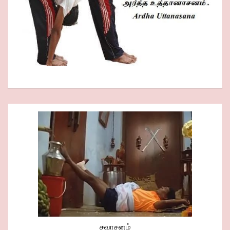
சவாசனம்