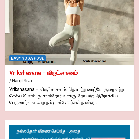
EASY YOGA POSE
Vrikshasana – விருட்சாசனம்
Nanjil Siva
Vrikshasana – விருட்சாசனம். “நோயற்ற வாழ்வே குறைவற்ற
செல்வம்” என்பது சான்றோர் வாக்கு. நோயற்ற ஆரோக்கிய
பெருவாழ்வை பெற நம் முன்னோர்கள் நமக்கு…