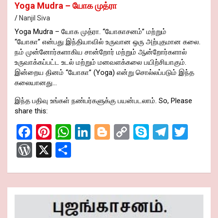
Yoga Mudra – யோக முத்ரா
Nanjil Siva
Yoga Mudra – யோக முத்ரா. “யோகாசனம்” மற்றும்
“யோகா” என்பது இந்தியாவில் உருவான ஒரு அற்புதமான கலை.
நம் முன்னோர்களாகிய சான்றோர் மற்றும் ஆன்றோர்களால்
உருவாக்கப்பட்ட உடல் மற்றும் மனவளக்கலை பயிற்சியாகும்.
இன்றைய தினம் “யோகா” (Yoga) என்று சொல்லப்படும் இந்த
கலையானது…
இந்த பதிவு உங்கள் நண்பர்களுக்கு பயன்படலாம். So, Please
share this:
F
Pi
W
Li
Bl
C
S
T
T
a
nt
h
n
o
o
ky
el
wi
W
X
S
ce
er
at
ke
g
py
p
e
tt
or
h
b
es
s
dI
g
Li
e
gr
er
d
ar
o
t
A
n
er
n
a
Pr
e
o
p
k
m
es