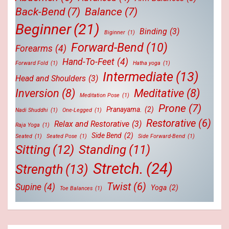
Back-Bend
(7)
Balance
(7)
Beginner
(21)
Binding
(3)
Biginner
(1)
Forward-Bend
(10)
Forearms
(4)
Hand-To-Feet
(4)
Forward Fold
(1)
Hatha yoga
(1)
Intermediate
(13)
Head and Shoulders
(3)
Inversion
(8)
Meditative
(8)
Meditation Pose
(1)
Prone
(7)
Pranayama.
(2)
Nadi Shuddhi
(1)
One-Legged
(1)
Restorative
(6)
Relax and Restorative
(3)
Raja Yoga
(1)
Side Bend
(2)
Seated
(1)
Seated Pose
(1)
Side Forward-Bend
(1)
Sitting
(12)
Standing
(11)
Stretch.
(24)
Strength
(13)
Twist
(6)
Supine
(4)
Yoga
(2)
Toe Balances
(1)