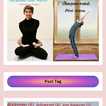
Post Tag
Abdomen
(6)
Advanced
(4)
Arm Balances
(3)