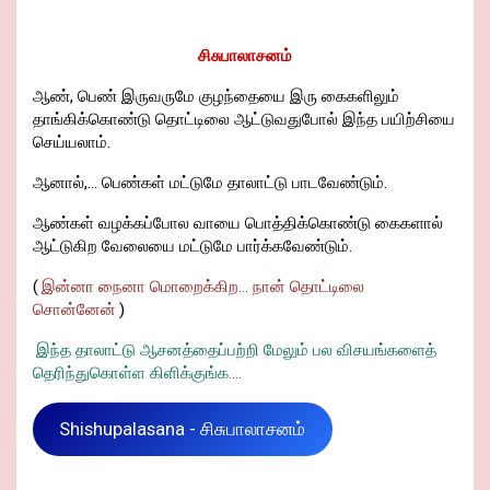
சிசுபாலாசனம்
ஆண், பெண் இருவருமே குழந்தையை இரு கைகளிலும்
தாங்கிக்கொண்டு தொட்டிலை ஆட்டுவதுபோல் இந்த பயிற்சியை
செய்யலாம்.
ஆனால்,... பெண்கள் மட்டுமே தாலாட்டு பாடவேண்டும்.
ஆண்கள் வழக்கப்போல வாயை பொத்திக்கொண்டு கைகளால்
ஆட்டுகிற வேலையை மட்டுமே பார்க்கவேண்டும்.
(
இன்னா நைனா மொறைக்கிற... நான் தொட்டிலை
சொன்னேன்
)
இந்த தாலாட்டு ஆசனத்தைப்பற்றி மேலும் பல விசயங்களைத்
தெரிந்துகொள்ள கிளிக்குங்க....
Shishupalasana - சிசுபாலாசனம்