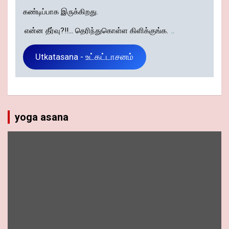
கண்டிப்பாக இருக்கிறது.
என்ன தீர்வு?!!... தெரிந்துகொள்ள கிளிக்குங்க.
..
Utkatasana - உட்கட்டாசனம்
yoga asana