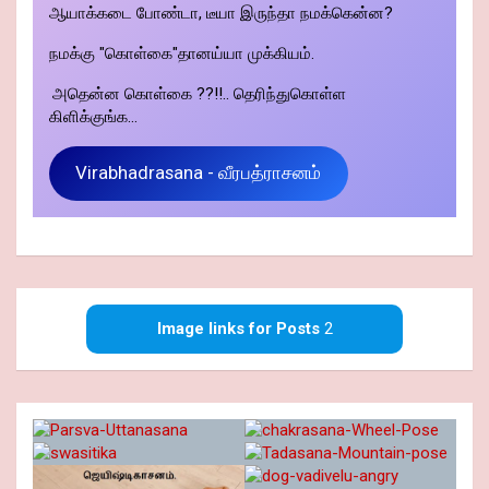
ஆயாக்கடை போண்டா, டீயா இருந்தா நமக்கென்ன?
நமக்கு "கொள்கை"தானய்யா முக்கியம்.
அதென்ன கொள்கை ??!!.. தெரிந்துகொள்ள
கிளிக்குங்க...
Virabhadrasana - வீரபத்ராசனம்
Image links for Posts
2