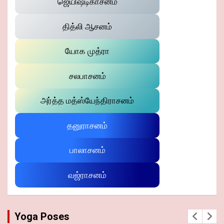
ஜெயிஷ்டிகாசனம்
தித்லி ஆசனம்
யோக முத்ரா
சலபாசனம்
அர்த்த மத்ஸ்யேந்திராசனம்
தனுராசனம்
பாலாசனம்
வஜ்ராசனம்
Yoga Poses