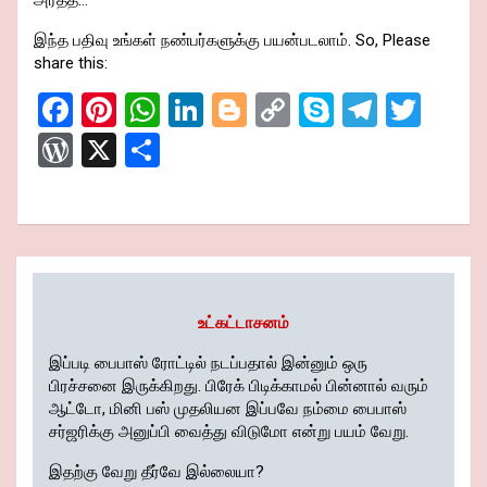
இந்த பதிவு உங்கள் நண்பர்களுக்கு பயன்படலாம். So, Please
share this:
F
Pi
W
Li
Bl
C
S
T
T
a
nt
h
n
o
o
ky
el
wi
W
X
S
ce
er
at
ke
g
py
p
e
tt
or
h
b
es
s
dI
g
Li
e
gr
er
d
ar
o
t
A
n
er
n
a
Pr
e
o
p
k
m
es
k
p
s
உட்கட்டாசனம்
இப்படி பைபாஸ் ரோட்டில் நடப்பதால் இன்னும் ஒரு
பிரச்சனை இருக்கிறது. பிரேக் பிடிக்காமல் பின்னால் வரும்
ஆட்டோ, மினி பஸ் முதலியன இப்பவே நம்மை பைபாஸ்
சர்ஜரிக்கு அனுப்பி வைத்து விடுமோ என்று பயம் வேறு.
இதற்கு வேறு தீர்வே இல்லையா?