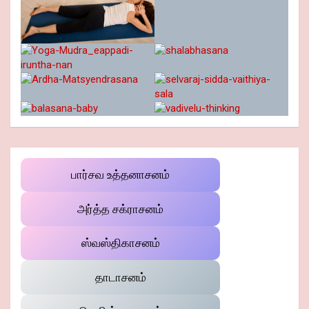
பார்சவ உத்தனாசனம்
அர்த்த சக்ராசனம்
ஸ்வஸ்திகாசனம்
தாடாசனம்