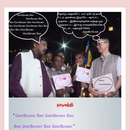
நாடிசுத்தி
"
கொரோனா கோ கொரோனா கோ
கோ கொரோனா கோ கொரோனா
"