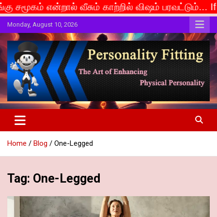
ல் வீசும் காற்றில் விஷம் பரவட்டும்... If caste is deem
Skip
Monday, August 10, 2026
to
content
The Art of Enhancing Physical Personality
Personality Fitting
Home
Blog
One-Legged
Tag:
One-Legged