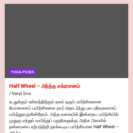
YOGA POSES
Half Wheel – அர்த்த சக்ராசனம்
Nanjil Siva
உடலுக்கும் உள்ளத்திற்கும் நலம் தரும் பயிற்சிகளான
யோகாசனப் பயிற்சிகளை நாம் தொடர்ந்து பல பதிவுகளாகப்
பார்த்துவருகின்றோம். அந்த வகையில் இன்றைய பயிற்சியில்
முதுகு மற்றும் வயிற்றுப் பகுதிகளுக்கு அதிக அளவில்
நன்மையை ஏற்படுத்தி தரக்கூடிய பயிற்சியான Half Wheel –
அர்த்த…