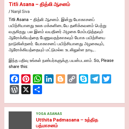
Titli Asana – தித்லி ஆசனம்
Nanjil Siva
Titli Asana – தித்லி ஆசனம். இன்று யோகாசனப்
பயிற்சியானது உலக மக்களிடையே தனிக்கவனம் பெற்று
வருகிறது. பல இளம் வயதினர் அழகை மேம்படுத்தவும்
ஆரோக்கியத்தை பேணுவதற்காகவும் யோக பயிற்சியை
நாடுகின்றனர். யோகாசனப் பயிற்சியானது அழகையும்,
ஆரோக்கியத்தையும் மட்டுமல்ல. உடலிலுள்ள நாடி,…
இந்த பதிவு உங்கள் நண்பர்களுக்கு பயன்படலாம். So, Please
share this:
F
Pi
W
Li
Bl
C
S
T
T
a
nt
h
n
o
o
ky
el
wi
W
X
S
ce
er
at
ke
g
py
p
e
tt
or
h
b
es
s
dI
g
Li
e
gr
er
d
ar
o
t
A
n
er
n
a
Pr
YOGA ASANAS
e
Utthita Padmasana – உத்தித
o
p
k
m
es
பத்மாசனம்