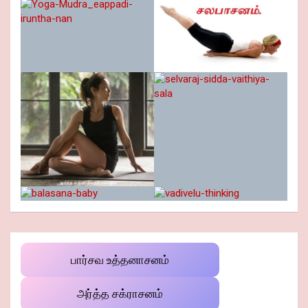
பார்சவ உத்தனாசனம்
அர்த்த சக்ராசனம்