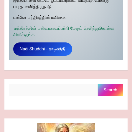
இந்தியாவை விட்டே ஒட்டம்பிடிக்க… வியந்தே போனது
பாரத மணித்திருநாடு..
என்னே மந்திரத்தின் மகிமை..
மந்திரத்தின் மகிமையைப்பற்றி மேலும் தெரிந்துகொள்ள
கிளிக்குங்க.
Nadi Shuddhi - நாடிசுத்தி
Search
Search