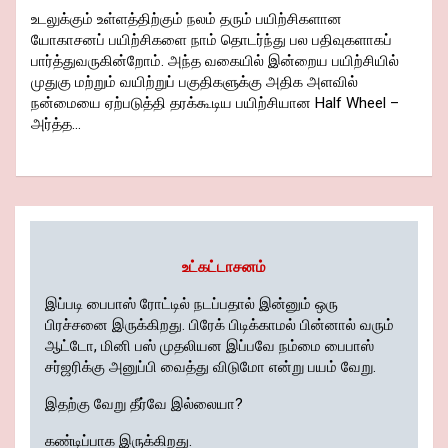
உடலுக்கும் உள்ளத்திற்கும் நலம் தரும் பயிற்சிகளான
யோகாசனப் பயிற்சிகளை நாம் தொடர்ந்து பல பதிவுகளாகப்
பார்த்துவருகின்றோம். அந்த வகையில் இன்றைய பயிற்சியில்
முதுகு மற்றும் வயிற்றுப் பகுதிகளுக்கு அதிக அளவில்
நன்மையை ஏற்படுத்தி தரக்கூடிய பயிற்சியான Half Wheel –
அர்த்த…
உட்கட்டாசனம்
இப்படி பைபாஸ் ரோட்டில் நடப்பதால் இன்னும் ஒரு
பிரச்சனை இருக்கிறது. பிரேக் பிடிக்காமல் பின்னால் வரும்
ஆட்டோ, மினி பஸ் முதலியன இப்பவே நம்மை பைபாஸ்
சர்ஜரிக்கு அனுப்பி வைத்து விடுமோ என்று பயம் வேறு.
இதற்கு வேறு தீர்வே இல்லையா?
கண்டிப்பாக இருக்கிறது.