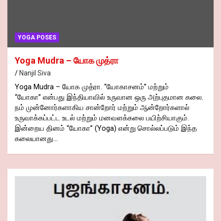
YOGA POSES
Yoga Mudra – யோக முத்ரா
Nanjil Siva
Yoga Mudra – யோக முத்ரா. “யோகாசனம்” மற்றும்
“யோகா” என்பது இந்தியாவில் உருவான ஒரு அற்புதமான கலை.
நம் முன்னோர்களாகிய சான்றோர் மற்றும் ஆன்றோர்களால்
உருவாக்கப்பட்ட உடல் மற்றும் மனவளக்கலை பயிற்சியாகும்.
இன்றைய தினம் “யோகா” (Yoga) என்று சொல்லப்படும் இந்த
கலையானது…