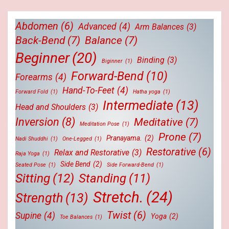
Abdomen
(6)
Advanced
(4)
Arm Balances
(3)
Back-Bend
(7)
Balance
(7)
Beginner
(20)
Binding
(3)
Biginner
(1)
Forward-Bend
(10)
Forearms
(4)
Hand-To-Feet
(4)
Forward Fold
(1)
Hatha yoga
(1)
Intermediate
(13)
Head and Shoulders
(3)
Inversion
(8)
Meditative
(7)
Meditation Pose
(1)
Prone
(7)
Pranayama.
(2)
Nadi Shuddhi
(1)
One-Legged
(1)
Restorative
(6)
Relax and Restorative
(3)
Raja Yoga
(1)
Side Bend
(2)
Seated Pose
(1)
Side Forward-Bend
(1)
Sitting
(12)
Standing
(11)
Stretch.
(24)
Strength
(13)
Twist
(6)
Supine
(4)
Yoga
(2)
Toe Balances
(1)