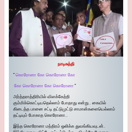
நாடிசுத்தி
"
கொரோனா கோ கொரோனா கோ
கோ கொரோனா கோ கொரோனா
"
அர்த்தராத்திரியில் விளக்கேற்றி
கும்மிக்கொட்டியதெல்லாம் போதாது என்று… கையில்
கிடைத்த பானை சட்டி தட்டுமுட்டு சாமான்களையெல்லாம்
தட்டியும் போகாத கொரோனா…
இந்த கொரோனா மந்திரம் ஒலிக்க துவங்கியவுடன்..