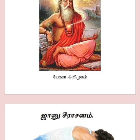
யோகா-அறிமுகம்