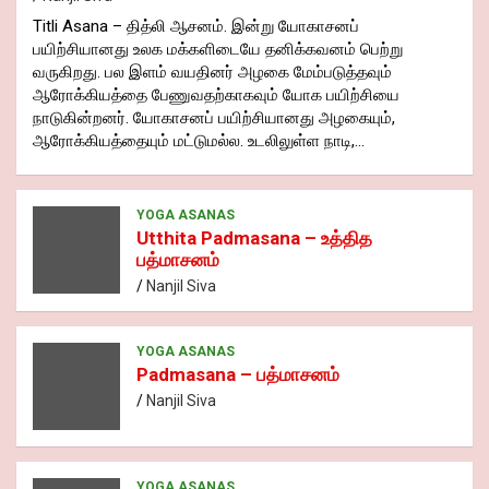
Titli Asana – தித்லி ஆசனம். இன்று யோகாசனப்
பயிற்சியானது உலக மக்களிடையே தனிக்கவனம் பெற்று
வருகிறது. பல இளம் வயதினர் அழகை மேம்படுத்தவும்
ஆரோக்கியத்தை பேணுவதற்காகவும் யோக பயிற்சியை
நாடுகின்றனர். யோகாசனப் பயிற்சியானது அழகையும்,
ஆரோக்கியத்தையும் மட்டுமல்ல. உடலிலுள்ள நாடி,…
YOGA ASANAS
Utthita Padmasana – உத்தித
பத்மாசனம்
Nanjil Siva
YOGA ASANAS
Padmasana – பத்மாசனம்
Nanjil Siva
YOGA ASANAS