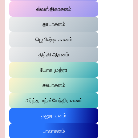
ஸ்வஸ்திகாசனம்
தாடாசனம்
ஜெயிஷ்டிகாசனம்
தித்லி ஆசனம்
யோக முத்ரா
சலபாசனம்
அர்த்த மத்ஸ்யேந்திராசனம்
தனுராசனம்
பாலாசனம்