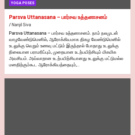
YOGA POSES
Parsva Uttanasana – பார்சவ உத்தனாசனம்
Nanjil Siva
Parsva Uttanasana – பார்சவ உத்தனாசனம். நாம் நலமுடன்
வாழவேண்டுமெனில், ஆரோக்கியமாக திகழ வேண்டுமெனில்
உடலுக்கு வெறும் உணவு மட்டும் இருந்தால் போதாது உடலுக்கு
நிலையான பராமரிப்பும், முறையான உடற்பயிற்சியும் மிகமிக
அவசியம். அவ்வாறான உடற்பயிற்சியானது உடலுக்கு மட்டுமல்ல
மனதிற்கும்கூட ஆரோக்கியத்தையும்,…