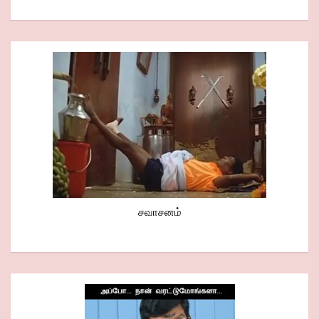
சவாசனம்