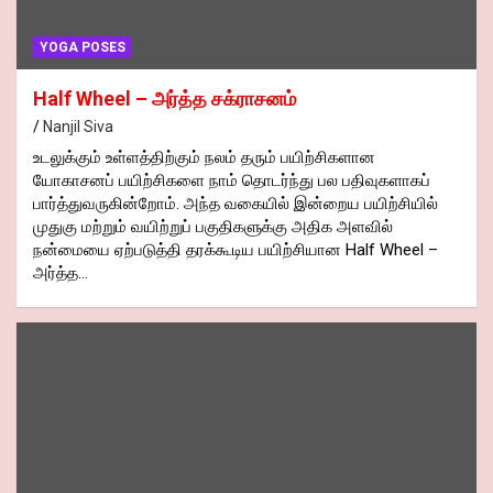
YOGA POSES
Half Wheel – அர்த்த சக்ராசனம்
Nanjil Siva
உடலுக்கும் உள்ளத்திற்கும் நலம் தரும் பயிற்சிகளான
யோகாசனப் பயிற்சிகளை நாம் தொடர்ந்து பல பதிவுகளாகப்
பார்த்துவருகின்றோம். அந்த வகையில் இன்றைய பயிற்சியில்
முதுகு மற்றும் வயிற்றுப் பகுதிகளுக்கு அதிக அளவில்
நன்மையை ஏற்படுத்தி தரக்கூடிய பயிற்சியான Half Wheel –
அர்த்த…