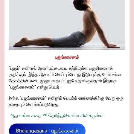
புஜங்காசனம்
“புஜம்” என்றால் தோள்பட்டையை சுற்றியுள்ள பகுதிகளைக்
குறிக்கும். இந்த ஆசனம் செய்யும்போது இடுப்புக்கு மேல் உள்ள
தேகத்தின் எடை முழுவதையும் புஜமே தாங்குவதால் இதற்கு
"புஜங்காசனம்" என்று பெயர்.
இந்த "புஜங்காசனம்" என்னும் பெயர்க் காரணத்திற்கு வேறு ஒரு
கதையும் சொல்லப்படுகிறது.
அது என்ன கதை ?!! தெரிந்துகொள்ள கிளிக்குங்க...
Bhujangasana - புஜங்காசனம்