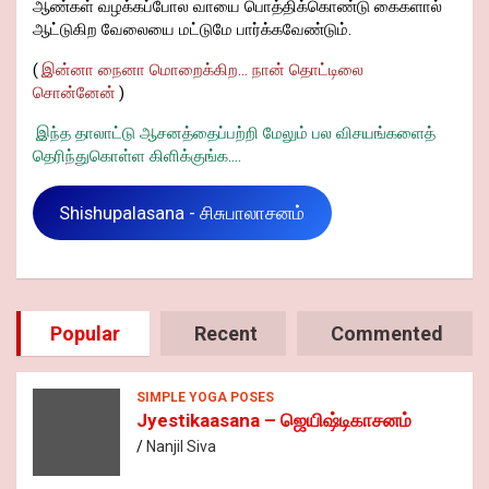
ஆண்கள் வழக்கப்போல வாயை பொத்திக்கொண்டு கைகளால்
ஆட்டுகிற வேலையை மட்டுமே பார்க்கவேண்டும்.
(
இன்னா நைனா மொறைக்கிற... நான் தொட்டிலை
சொன்னேன்
)
இந்த தாலாட்டு ஆசனத்தைப்பற்றி மேலும் பல விசயங்களைத்
தெரிந்துகொள்ள கிளிக்குங்க....
Shishupalasana - சிசுபாலாசனம்
Popular
Recent
Commented
SIMPLE YOGA POSES
Jyestikaasana – ஜெயிஷ்டிகாசனம்
Nanjil Siva