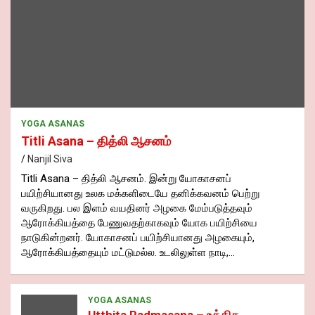
YOGA ASANAS
Titli Asana – தித்லி ஆசனம்
Nanjil Siva
Titli Asana – தித்லி ஆசனம். இன்று யோகாசனப்
பயிற்சியானது உலக மக்களிடையே தனிக்கவனம் பெற்று
வருகிறது. பல இளம் வயதினர் அழகை மேம்படுத்தவும்
ஆரோக்கியத்தை பேணுவதற்காகவும் யோக பயிற்சியை
நாடுகின்றனர். யோகாசனப் பயிற்சியானது அழகையும்,
ஆரோக்கியத்தையும் மட்டுமல்ல. உடலிலுள்ள நாடி,…
YOGA ASANAS