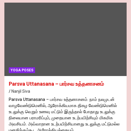
YOGA POSES
Parsva Uttanasana – பார்சவ உத்தனாசனம்
Nanjil Siva
Parsva Uttanasana – பார்சவ உத்தனாசனம். நாம் நலமுடன்
வாழவேண்டுமெனில், ஆரோக்கியமாக திகழ வேண்டுமெனில்
உடலுக்கு வெறும் உணவு மட்டும் இருந்தால் போதாது உடலுக்கு
நிலையான பராமரிப்பும், முறையான உடற்பயிற்சியும் மிகமிக
அவசியம். அவ்வாறான உடற்பயிற்சியானது உடலுக்கு மட்டுமல்ல
மனதிற்கும்கூட ஆரோக்கியத்தையும்,…