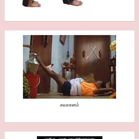
சவாசனம்