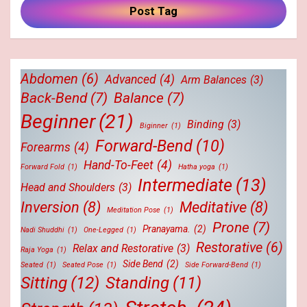
Post Tag
Abdomen
(6)
Advanced
(4)
Arm Balances
(3)
Back-Bend
(7)
Balance
(7)
Beginner
(21)
Binding
(3)
Biginner
(1)
Forward-Bend
(10)
Forearms
(4)
Hand-To-Feet
(4)
Forward Fold
(1)
Hatha yoga
(1)
Intermediate
(13)
Head and Shoulders
(3)
Inversion
(8)
Meditative
(8)
Meditation Pose
(1)
Prone
(7)
Pranayama.
(2)
Nadi Shuddhi
(1)
One-Legged
(1)
Restorative
(6)
Relax and Restorative
(3)
Raja Yoga
(1)
Side Bend
(2)
Seated
(1)
Seated Pose
(1)
Side Forward-Bend
(1)
Sitting
(12)
Standing
(11)