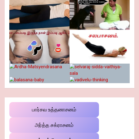
பார்சவ உத்தனாசனம்
அர்த்த சக்ராசனம்