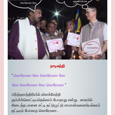
நாடிசுத்தி
"
கொரோனா கோ கொரோனா கோ
கோ கொரோனா கோ கொரோனா
"
அர்த்தராத்திரியில் விளக்கேற்றி
கும்மிக்கொட்டியதெல்லாம் போதாது என்று… கையில்
கிடைத்த பானை சட்டி தட்டுமுட்டு சாமான்களையெல்லாம்
தட்டியும் போகாத கொரோனா…