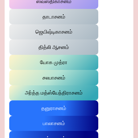
ஸ்வஸ்திகாசனம்
தாடாசனம்
ஜெயிஷ்டிகாசனம்
தித்லி ஆசனம்
யோக முத்ரா
சலபாசனம்
அர்த்த மத்ஸ்யேந்திராசனம்
தனுராசனம்
பாலாசனம்