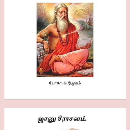
யோகா-அறிமுகம்