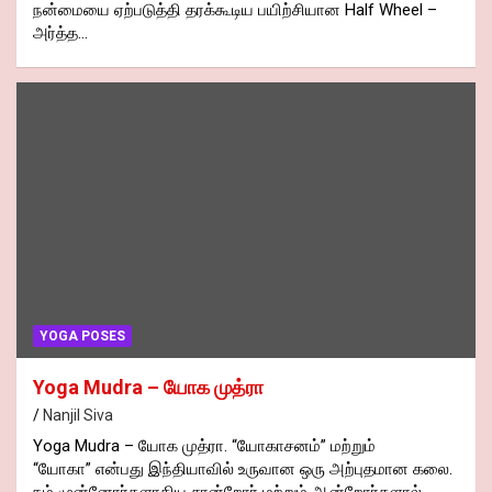
நன்மையை ஏற்படுத்தி தரக்கூடிய பயிற்சியான Half Wheel –
அர்த்த…
YOGA POSES
Yoga Mudra – யோக முத்ரா
Nanjil Siva
Yoga Mudra – யோக முத்ரா. “யோகாசனம்” மற்றும்
“யோகா” என்பது இந்தியாவில் உருவான ஒரு அற்புதமான கலை.
நம் முன்னோர்களாகிய சான்றோர் மற்றும் ஆன்றோர்களால்