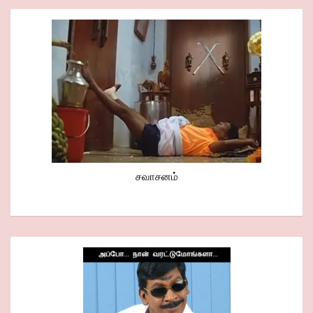
சவாசனம்