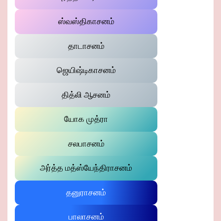
ஸ்வஸ்திகாசனம்
தாடாசனம்
ஜெயிஷ்டிகாசனம்
தித்லி ஆசனம்
யோக முத்ரா
சலபாசனம்
அர்த்த மத்ஸ்யேந்திராசனம்
தனுராசனம்
பாலாசனம்