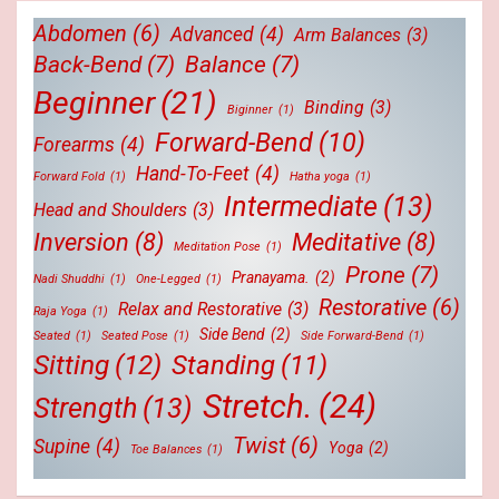
Abdomen
(6)
Advanced
(4)
Arm Balances
(3)
Back-Bend
(7)
Balance
(7)
Beginner
(21)
Binding
(3)
Biginner
(1)
Forward-Bend
(10)
Forearms
(4)
Hand-To-Feet
(4)
Forward Fold
(1)
Hatha yoga
(1)
Intermediate
(13)
Head and Shoulders
(3)
Inversion
(8)
Meditative
(8)
Meditation Pose
(1)
Prone
(7)
Pranayama.
(2)
Nadi Shuddhi
(1)
One-Legged
(1)
Restorative
(6)
Relax and Restorative
(3)
Raja Yoga
(1)
Side Bend
(2)
Seated
(1)
Seated Pose
(1)
Side Forward-Bend
(1)
Sitting
(12)
Standing
(11)
Stretch.
(24)
Strength
(13)
Twist
(6)
Supine
(4)
Yoga
(2)
Toe Balances
(1)