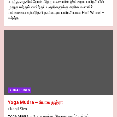
பார்த்துவருகின்றோம். அந்த வகையில் இன்றைய பயிற்சியில்
முதுகு மற்றும் வயிற்றுப் பகுதிகளுக்கு அதிக அளவில்
நன்மையை ஏற்படுத்தி தரக்கூடிய பயிற்சியான Half Wheel –
அர்த்த…
YOGA POSES
Yoga Mudra – யோக முத்ரா
Nanjil Siva
Yoga Mudra – யோக முத்ரா. “யோகாசனம்” மற்றும்