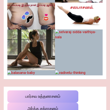
பார்சவ உத்தனாசனம்
அர்த்த சக்ராசனம்