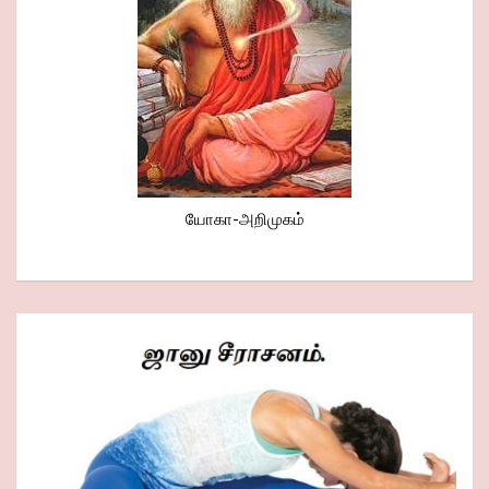
யோகா-அறிமுகம்