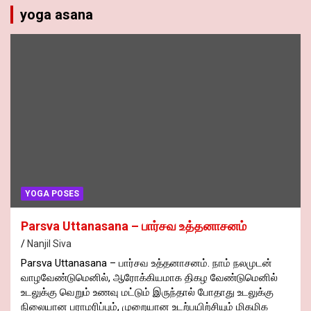
yoga asana
YOGA POSES
Parsva Uttanasana – பார்சவ உத்தனாசனம்
Nanjil Siva
Parsva Uttanasana – பார்சவ உத்தனாசனம். நாம் நலமுடன்
வாழவேண்டுமெனில், ஆரோக்கியமாக திகழ வேண்டுமெனில்
உடலுக்கு வெறும் உணவு மட்டும் இருந்தால் போதாது உடலுக்கு
நிலையான பராமரிப்பும், முறையான உடற்பயிற்சியும் மிகமிக