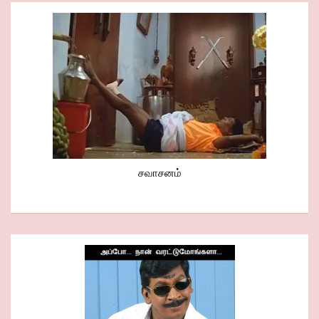
சவாசனம்