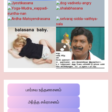
பார்சவ உத்தனாசனம்
அர்த்த சக்ராசனம்