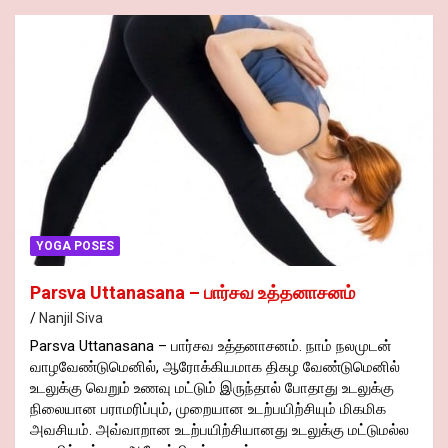
YOGA POSES
Parsva Uttanasana – பார்சவ உத்தனாசனம்
Nanjil Siva
Parsva Uttanasana – பார்சவ உத்தனாசனம். நாம் நலமுடன்
வாழவேண்டுமெனில், ஆரோக்கியமாக திகழ வேண்டுமெனில்
உடலுக்கு வெறும் உணவு மட்டும் இருந்தால் போதாது உடலுக்கு
நிலையான பராமரிப்பும், முறையான உடற்பயிற்சியும் மிகமிக
அவசியம். அவ்வாறான உடற்பயிற்சியானது உடலுக்கு மட்டுமல்ல