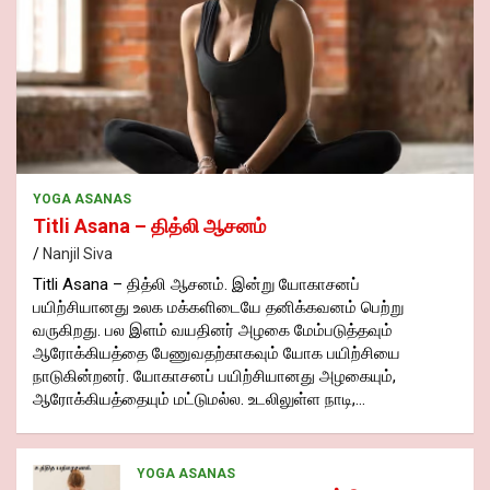
YOGA ASANAS
Titli Asana – தித்லி ஆசனம்
Nanjil Siva
Titli Asana – தித்லி ஆசனம். இன்று யோகாசனப்
பயிற்சியானது உலக மக்களிடையே தனிக்கவனம் பெற்று
வருகிறது. பல இளம் வயதினர் அழகை மேம்படுத்தவும்
ஆரோக்கியத்தை பேணுவதற்காகவும் யோக பயிற்சியை
நாடுகின்றனர். யோகாசனப் பயிற்சியானது அழகையும்,
ஆரோக்கியத்தையும் மட்டுமல்ல. உடலிலுள்ள நாடி,…
YOGA ASANAS