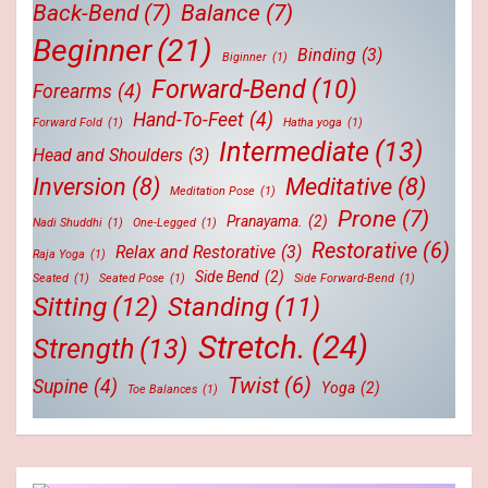
Back-Bend
(7)
Balance
(7)
Beginner
(21)
Binding
(3)
Biginner
(1)
Forward-Bend
(10)
Forearms
(4)
Hand-To-Feet
(4)
Forward Fold
(1)
Hatha yoga
(1)
Intermediate
(13)
Head and Shoulders
(3)
Inversion
(8)
Meditative
(8)
Meditation Pose
(1)
Prone
(7)
Pranayama.
(2)
Nadi Shuddhi
(1)
One-Legged
(1)
Restorative
(6)
Relax and Restorative
(3)
Raja Yoga
(1)
Side Bend
(2)
Seated
(1)
Seated Pose
(1)
Side Forward-Bend
(1)
Sitting
(12)
Standing
(11)
Stretch.
(24)
Strength
(13)
Twist
(6)
Supine
(4)
Yoga
(2)
Toe Balances
(1)