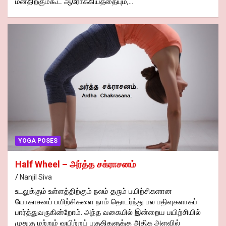
மனதிற்கும்கூட ஆரோக்கியத்தையும்,…
YOGA POSES
Half Wheel – அர்த்த சக்ராசனம்
Nanjil Siva
உடலுக்கும் உள்ளத்திற்கும் நலம் தரும் பயிற்சிகளான
யோகாசனப் பயிற்சிகளை நாம் தொடர்ந்து பல பதிவுகளாகப்
பார்த்துவருகின்றோம். அந்த வகையில் இன்றைய பயிற்சியில்
முதுகு மற்றும் வயிற்றுப் பகுதிகளுக்கு அதிக அளவில்