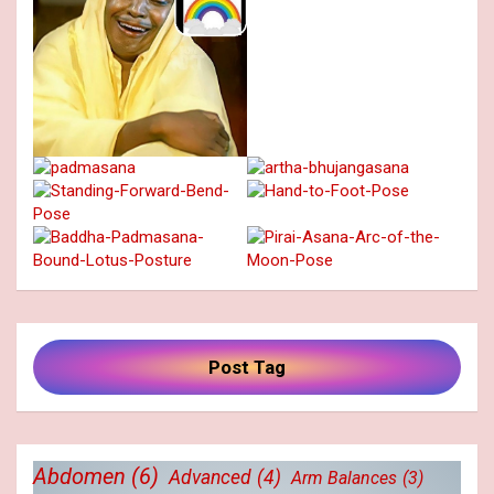
Post Tag
Abdomen
(6)
Advanced
(4)
Arm Balances
(3)