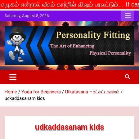
ீசும் காற்றில் விஷம் பரவட்டும்... If caste is deemed t
Skip
Saturday, August 8, 2026
to
content
The Art of Enhancing Physical Personality
Personality Fitting
Home
Yoga for Beginners
Utkatasana – உட்கட்டாசனம்
udkaddasanam kids
udkaddasanam kids