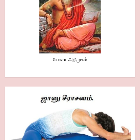
யோகா-அறிமுகம்