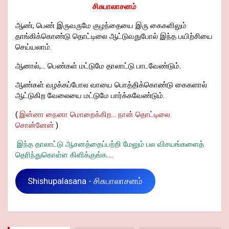
சிசுபாலாசனம்
ஆண், பெண் இருவருமே குழந்தையை இரு கைகளிலும்
தாங்கிக்கொண்டு தொட்டிலை ஆட்டுவதுபோல் இந்த பயிற்சியை
செய்யலாம்.
ஆனால்,... பெண்கள் மட்டுமே தாலாட்டு பாடவேண்டும்.
ஆண்கள் வழக்கப்போல வாயை பொத்திக்கொண்டு கைகளால்
ஆட்டுகிற வேலையை மட்டுமே பார்க்கவேண்டும்.
(
இன்னா நைனா மொறைக்கிற... நான் தொட்டிலை
சொன்னேன்
)
இந்த தாலாட்டு ஆசனத்தைப்பற்றி மேலும் பல விசயங்களைத்
தெரிந்துகொள்ள கிளிக்குங்க....
Shishupalasana - சிசுபாலாசனம்