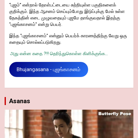
“புஜம்” என்றால் தோள்பட்டையை சுற்றியுள்ள பகுதிகளைக்
குறிக்கும். இந்த ஆசனம் செய்யும்போது இடுப்புக்கு மேல் உள்ள
தேகத்தின் எடை முழுவதையும் புஜமே தாங்குவதால் இதற்கு
"புஜங்காசனம்" என்று பெயர்.
இந்த "புஜங்காசனம்" என்னும் பெயர்க் காரணத்திற்கு வேறு ஒரு
கதையும் சொல்லப்படுகிறது.
அது என்ன கதை ?!! தெரிந்துகொள்ள கிளிக்குங்க...
Bhujangasana - புஜங்காசனம்
Asanas