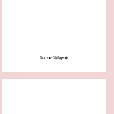
யோகா-அறிமுகம்