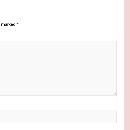
re marked
*