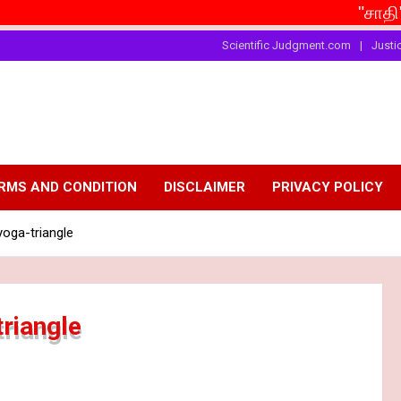
"சாதி"தான் இங்
Scientific Judgment.com
Justi
RMS AND CONDITION
DISCLAIMER
PRIVACY POLICY
yoga-triangle
riangle