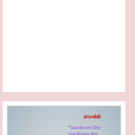
நாடிசுத்தி
"
கொரோனா கோ
கொரோனா கோ