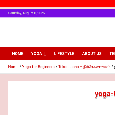
Skip
Saturday, August 8, 2026
to
content
The Art of
Personality
Enhancing
Physical
HOME
YOGA
LIFESTYLE
ABOUT US
TE
Fitting
Personality
Home
Yoga for Beginners
Trikonasana – திரிகோணாசனம்
yoga-t