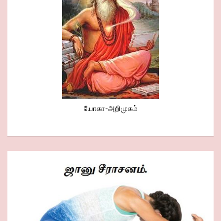
யோகா-அறிமுகம்