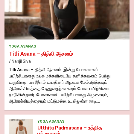
YOGA ASANAS
Titli Asana – தித்லி ஆசனம்
Nanjil Siva
Titli Asana – தித்லி ஆசனம். இன்று யோகாசனப்
பயிற்சியானது உலக மக்களிடையே தனிக்கவனம் பெற்று
வருகிறது. பல இளம் வயதினர் அழகை மேம்படுத்தவும்
ஆரோக்கியத்தை பேணுவதற்காகவும் யோக பயிற்சியை
நாடுகின்றனர். யோகாசனப் பயிற்சியானது அழகையும்,
ஆரோக்கியத்தையும் மட்டுமல்ல. உடலிலுள்ள நாடி,…
YOGA ASANAS
Utthita Padmasana – உத்தித
பத்மாசனம்