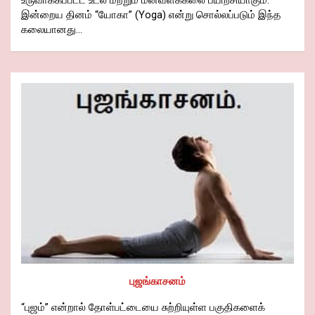
இன்றைய தினம் “யோகா” (Yoga) என்று சொல்லப்படும் இந்த
கலையானது…
புஜங்காசனம்
“புஜம்” என்றால் தோள்பட்டையை சுற்றியுள்ள பகுதிகளைக்