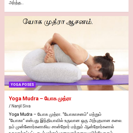
அர்த்த…
YOGA POSES
Yoga Mudra – யோக முத்ரா
Nanjil Siva
Yoga Mudra – யோக முத்ரா. “யோகாசனம்” மற்றும்
“யோகா” என்பது இந்தியாவில் உருவான ஒரு அற்புதமான கலை.
நம் முன்னோர்களாகிய சான்றோர் மற்றும் ஆன்றோர்களால்
உருவாக்கப்பட்ட உடல் மற்றும் மனவளக்கலை பயிற்சியாகும்.