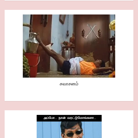
சவாசனம்