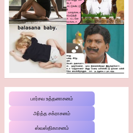
பார்சவ உத்தனாசனம்
அர்த்த சக்ராசனம்
ஸ்வஸ்திகாசனம்