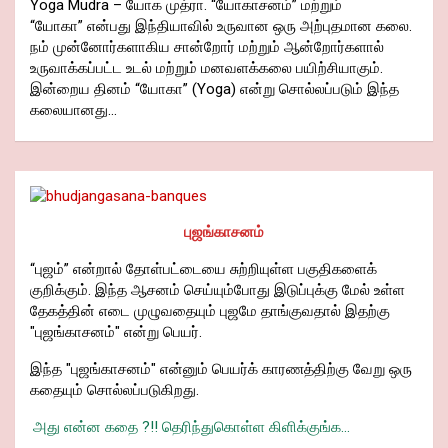
Yoga Mudra – யோக முத்ரா. “யோகாசனம்” மற்றும்
“யோகா” என்பது இந்தியாவில் உருவான ஒரு அற்புதமான கலை.
நம் முன்னோர்களாகிய சான்றோர் மற்றும் ஆன்றோர்களால்
உருவாக்கப்பட்ட உடல் மற்றும் மனவளக்கலை பயிற்சியாகும்.
இன்றைய தினம் “யோகா” (Yoga) என்று சொல்லப்படும் இந்த
கலையானது…
புஜங்காசனம்
“புஜம்” என்றால் தோள்பட்டையை சுற்றியுள்ள பகுதிகளைக்
குறிக்கும். இந்த ஆசனம் செய்யும்போது இடுப்புக்கு மேல் உள்ள
தேகத்தின் எடை முழுவதையும் புஜமே தாங்குவதால் இதற்கு
"புஜங்காசனம்" என்று பெயர்.
இந்த "புஜங்காசனம்" என்னும் பெயர்க் காரணத்திற்கு வேறு ஒரு
கதையும் சொல்லப்படுகிறது.
அது என்ன கதை ?!! தெரிந்துகொள்ள கிளிக்குங்க...