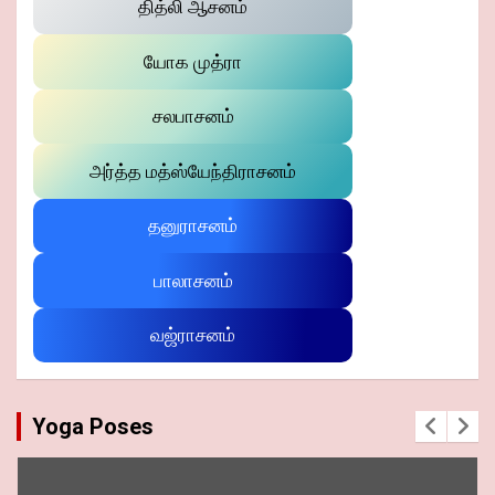
தித்லி ஆசனம்
யோக முத்ரா
சலபாசனம்
அர்த்த மத்ஸ்யேந்திராசனம்
தனுராசனம்
பாலாசனம்
வஜ்ராசனம்
Yoga Poses