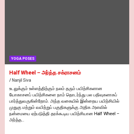
YOGA POSES
Half Wheel – அர்த்த சக்ராசனம்
Nanjil Siva
உடலுக்கும் உள்ளத்திற்கும் நலம் தரும் பயிற்சிகளான
யோகாசனப் பயிற்சிகளை நாம் தொடர்ந்து பல பதிவுகளாகப்
பார்த்துவருகின்றோம். அந்த வகையில் இன்றைய பயிற்சியில்
முதுகு மற்றும் வயிற்றுப் பகுதிகளுக்கு அதிக அளவில்
நன்மையை ஏற்படுத்தி தரக்கூடிய பயிற்சியான Half Wheel –
அர்த்த…