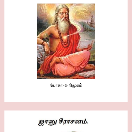
யோகா-அறிமுகம்