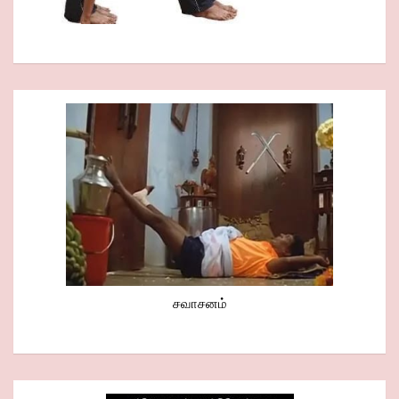
சவாசனம்