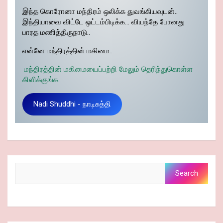
இந்த கொரோனா மந்திரம் ஒலிக்க துவங்கியவுடன்..
இந்தியாவை விட்டே ஒட்டம்பிடிக்க… வியந்தே போனது
பாரத மணித்திருநாடு..
என்னே மந்திரத்தின் மகிமை..
மந்திரத்தின் மகிமையைப்பற்றி மேலும் தெரிந்துகொள்ள
கிளிக்குங்க.
Nadi Shuddhi - நாடிசுத்தி
Search
Search