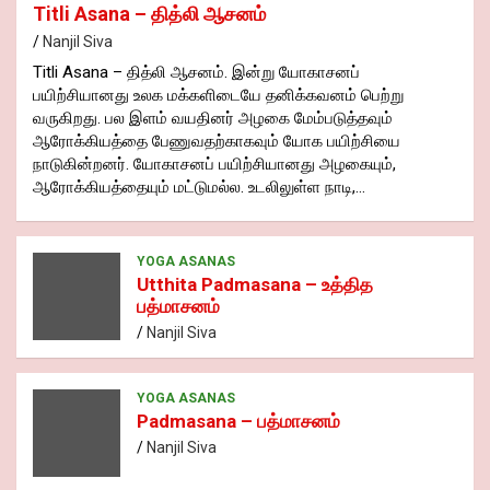
Titli Asana – தித்லி ஆசனம்
Nanjil Siva
Titli Asana – தித்லி ஆசனம். இன்று யோகாசனப்
பயிற்சியானது உலக மக்களிடையே தனிக்கவனம் பெற்று
வருகிறது. பல இளம் வயதினர் அழகை மேம்படுத்தவும்
ஆரோக்கியத்தை பேணுவதற்காகவும் யோக பயிற்சியை
நாடுகின்றனர். யோகாசனப் பயிற்சியானது அழகையும்,
ஆரோக்கியத்தையும் மட்டுமல்ல. உடலிலுள்ள நாடி,…
YOGA ASANAS
Utthita Padmasana – உத்தித
பத்மாசனம்
Nanjil Siva
YOGA ASANAS
Padmasana – பத்மாசனம்
Nanjil Siva