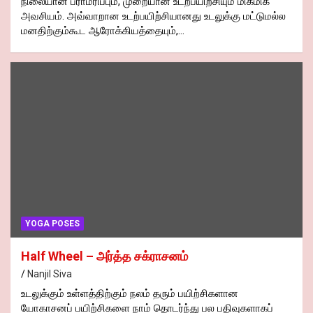
நிலையான பராமரிப்பும், முறையான உடற்பயிற்சியும் மிகமிக
அவசியம். அவ்வாறான உடற்பயிற்சியானது உடலுக்கு மட்டுமல்ல
மனதிற்கும்கூட ஆரோக்கியத்தையும்,…
YOGA POSES
Half Wheel – அர்த்த சக்ராசனம்
Nanjil Siva
உடலுக்கும் உள்ளத்திற்கும் நலம் தரும் பயிற்சிகளான
யோகாசனப் பயிற்சிகளை நாம் தொடர்ந்து பல பதிவுகளாகப்