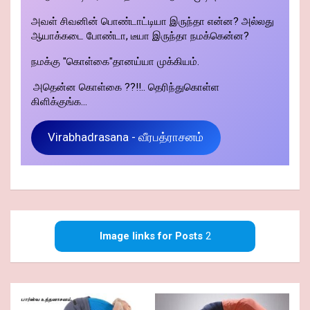
அவள் சிவனின் பொண்டாட்டியா இருந்தா என்ன? அல்லது
ஆயாக்கடை போண்டா, டீயா இருந்தா நமக்கென்ன?
நமக்கு "கொள்கை"தானய்யா முக்கியம்.
அதென்ன கொள்கை ??!!.. தெரிந்துகொள்ள
கிளிக்குங்க...
Virabhadrasana - வீரபத்ராசனம்
Image links for Posts
2