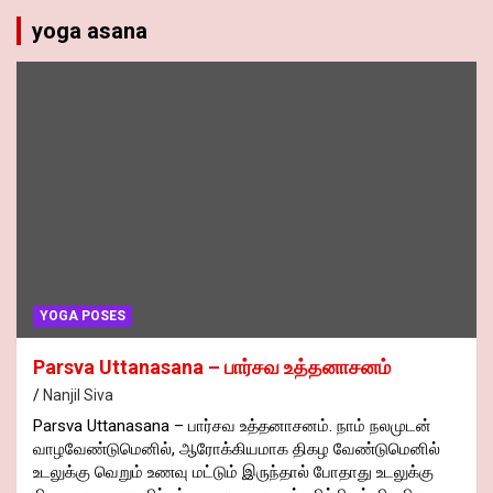
yoga asana
YOGA POSES
Parsva Uttanasana – பார்சவ உத்தனாசனம்
Nanjil Siva
Parsva Uttanasana – பார்சவ உத்தனாசனம். நாம் நலமுடன்
வாழவேண்டுமெனில், ஆரோக்கியமாக திகழ வேண்டுமெனில்
உடலுக்கு வெறும் உணவு மட்டும் இருந்தால் போதாது உடலுக்கு