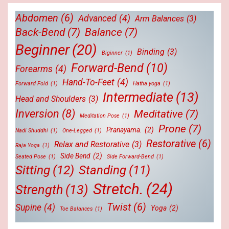
Abdomen
(6)
Advanced
(4)
Arm Balances
(3)
Back-Bend
(7)
Balance
(7)
Beginner
(20)
Binding
(3)
Biginner
(1)
Forward-Bend
(10)
Forearms
(4)
Hand-To-Feet
(4)
Forward Fold
(1)
Hatha yoga
(1)
Intermediate
(13)
Head and Shoulders
(3)
Inversion
(8)
Meditative
(7)
Meditation Pose
(1)
Prone
(7)
Pranayama.
(2)
Nadi Shuddhi
(1)
One-Legged
(1)
Restorative
(6)
Relax and Restorative
(3)
Raja Yoga
(1)
Side Bend
(2)
Seated Pose
(1)
Side Forward-Bend
(1)
Sitting
(12)
Standing
(11)
Stretch.
(24)
Strength
(13)
Twist
(6)
Supine
(4)
Yoga
(2)
Toe Balances
(1)