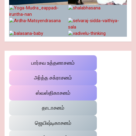
பார்சவ உத்தனாசனம்
அர்த்த சக்ராசனம்
ஸ்வஸ்திகாசனம்
தாடாசனம்
ஜெயிஷ்டிகாசனம்