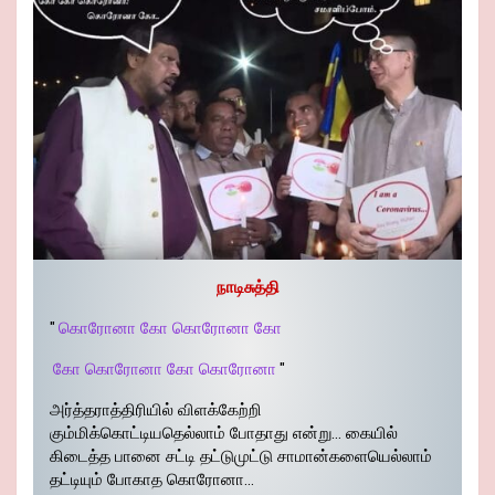
நாடிசுத்தி
"
கொரோனா கோ கொரோனா கோ
கோ கொரோனா கோ கொரோனா
"
அர்த்தராத்திரியில் விளக்கேற்றி
கும்மிக்கொட்டியதெல்லாம் போதாது என்று… கையில்
கிடைத்த பானை சட்டி தட்டுமுட்டு சாமான்களையெல்லாம்
தட்டியும் போகாத கொரோனா…