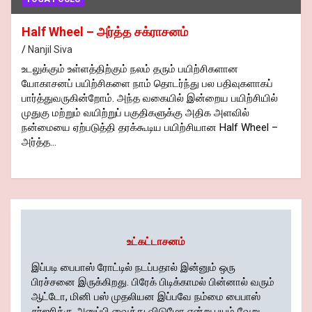
Half Wheel – அர்த்த சக்ராசனம்
Nanjil Siva
உடலுக்கும் உள்ளத்திற்கும் நலம் தரும் பயிற்சிகளான
யோகாசனப் பயிற்சிகளை நாம் தொடர்ந்து பல பதிவுகளாகப்
பார்த்துவருகின்றோம். அந்த வகையில் இன்றைய பயிற்சியில்
முதுகு மற்றும் வயிற்றுப் பகுதிகளுக்கு அதிக அளவில்
நன்மையை ஏற்படுத்தி தரக்கூடிய பயிற்சியான Half Wheel –
அர்த்த…
உட்கட்டாசனம்
இப்படி பைபாஸ் ரோட்டில் நடப்பதால் இன்னும் ஒரு
பிரச்சனை இருக்கிறது. பிரேக் பிடிக்காமல் பின்னால் வரும்
ஆட்டோ, மினி பஸ் முதலியன இப்பவே நம்மை பைபாஸ்
சர்ஜரிக்கு அனுப்பி வைத்து விடுமோ என்று பயம் வேறு.