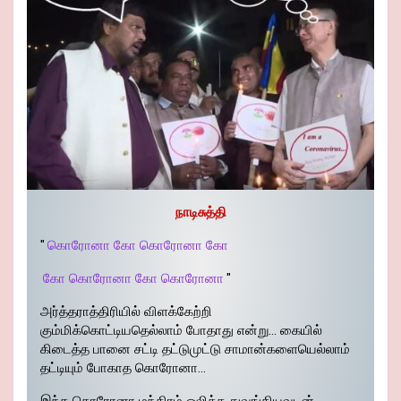
நாடிசுத்தி
"
கொரோனா கோ கொரோனா கோ
கோ கொரோனா கோ கொரோனா
"
அர்த்தராத்திரியில் விளக்கேற்றி
கும்மிக்கொட்டியதெல்லாம் போதாது என்று… கையில்
கிடைத்த பானை சட்டி தட்டுமுட்டு சாமான்களையெல்லாம்
தட்டியும் போகாத கொரோனா…