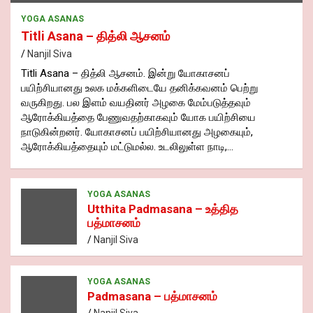
YOGA ASANAS
Titli Asana – தித்லி ஆசனம்
Nanjil Siva
Titli Asana – தித்லி ஆசனம். இன்று யோகாசனப்
பயிற்சியானது உலக மக்களிடையே தனிக்கவனம் பெற்று
வருகிறது. பல இளம் வயதினர் அழகை மேம்படுத்தவும்
ஆரோக்கியத்தை பேணுவதற்காகவும் யோக பயிற்சியை
நாடுகின்றனர். யோகாசனப் பயிற்சியானது அழகையும்,
ஆரோக்கியத்தையும் மட்டுமல்ல. உடலிலுள்ள நாடி,…
YOGA ASANAS
Utthita Padmasana – உத்தித
பத்மாசனம்
Nanjil Siva
YOGA ASANAS
Padmasana – பத்மாசனம்
Nanjil Siva