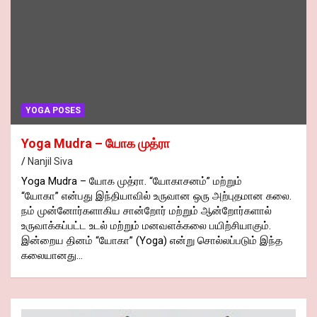
YOGA POSES
Yoga Mudra – யோக முத்ரா
Nanjil Siva
Yoga Mudra – யோக முத்ரா. “யோகாசனம்” மற்றும்
“யோகா” என்பது இந்தியாவில் உருவான ஒரு அற்புதமான கலை.
நம் முன்னோர்களாகிய சான்றோர் மற்றும் ஆன்றோர்களால்
உருவாக்கப்பட்ட உடல் மற்றும் மனவளக்கலை பயிற்சியாகும்.
இன்றைய தினம் “யோகா” (Yoga) என்று சொல்லப்படும் இந்த
கலையானது…