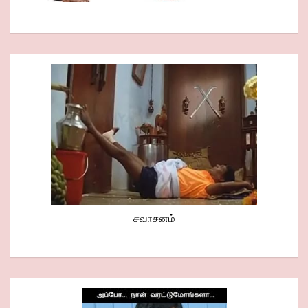
சவாசனம்