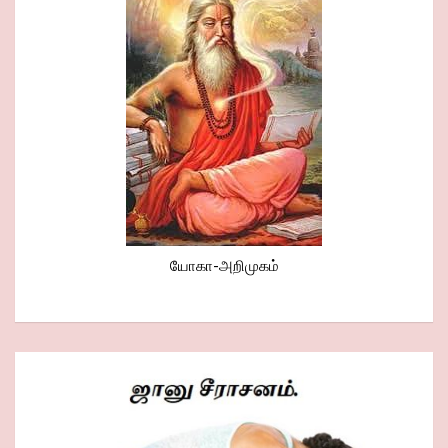
யோகா-அறிமுகம்