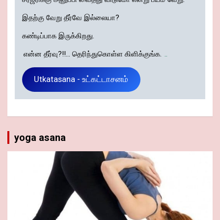
இதற்கு வேறு தீர்வே இல்லையா?
கண்டிப்பாக இருக்கிறது.
என்ன தீர்வு?!!... தெரிந்துகொள்ள கிளிக்குங்க.
..
Utkatasana - உட்கட்டாசனம்
yoga asana