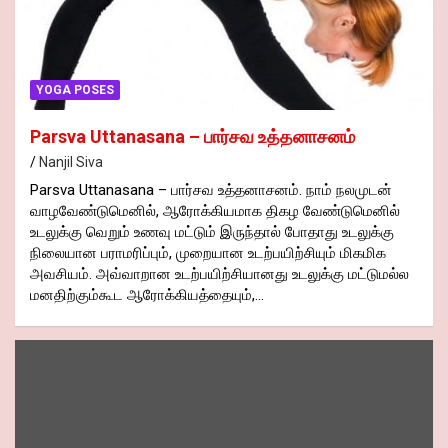
YOGA POSES
Parsva Uttanasana – பார்சவ உத்தனாசனம்
Nanjil Siva
Parsva Uttanasana – பார்சவ உத்தனாசனம். நாம் நலமுடன்
வாழவேண்டுமெனில், ஆரோக்கியமாக திகழ வேண்டுமெனில்
உடலுக்கு வெறும் உணவு மட்டும் இருந்தால் போதாது உடலுக்கு
நிலையான பராமரிப்பும், முறையான உடற்பயிற்சியும் மிகமிக
அவசியம். அவ்வாறான உடற்பயிற்சியானது உடலுக்கு மட்டுமல்ல
மனதிற்கும்கூட ஆரோக்கியத்தையும்,…