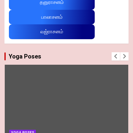
தனுராசனம்
பாலாசனம்
வஜ்ராசனம்
Yoga Poses
YOGA POSES