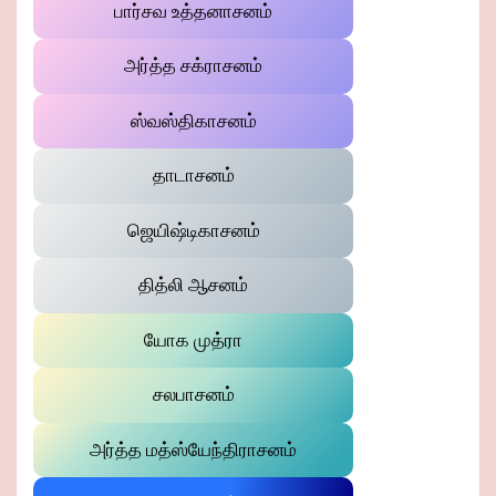
பார்சவ உத்தனாசனம்
அர்த்த சக்ராசனம்
ஸ்வஸ்திகாசனம்
தாடாசனம்
ஜெயிஷ்டிகாசனம்
தித்லி ஆசனம்
யோக முத்ரா
சலபாசனம்
அர்த்த மத்ஸ்யேந்திராசனம்