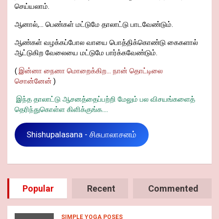
செய்யலாம்.
ஆனால்,... பெண்கள் மட்டுமே தாலாட்டு பாடவேண்டும்.
ஆண்கள் வழக்கப்போல வாயை பொத்திக்கொண்டு கைகளால்
ஆட்டுகிற வேலையை மட்டுமே பார்க்கவேண்டும்.
(
இன்னா நைனா மொறைக்கிற... நான் தொட்டிலை
சொன்னேன்
)
இந்த தாலாட்டு ஆசனத்தைப்பற்றி மேலும் பல விசயங்களைத்
தெரிந்துகொள்ள கிளிக்குங்க....
Shishupalasana - சிசுபாலாசனம்
Popular
Recent
Commented
SIMPLE YOGA POSES