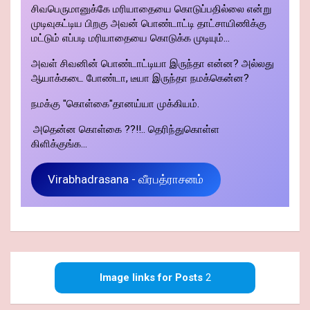
சிவபெருமானுக்கே மரியாதையை கொடுப்பதில்லை என்று
முடிவுகட்டிய பிறகு அவன் பொண்டாட்டி தாட்சாயிணிக்கு
மட்டும் எப்படி மரியாதையை கொடுக்க முடியும்...
அவள் சிவனின் பொண்டாட்டியா இருந்தா என்ன? அல்லது
ஆயாக்கடை போண்டா, டீயா இருந்தா நமக்கென்ன?
நமக்கு "கொள்கை"தானய்யா முக்கியம்.
அதென்ன கொள்கை ??!!.. தெரிந்துகொள்ள
கிளிக்குங்க...
Virabhadrasana - வீரபத்ராசனம்
Image links for Posts
2