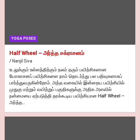
YOGA POSES
Half Wheel – அர்த்த சக்ராசனம்
Nanjil Siva
உடலுக்கும் உள்ளத்திற்கும் நலம் தரும் பயிற்சிகளான
யோகாசனப் பயிற்சிகளை நாம் தொடர்ந்து பல பதிவுகளாகப்
பார்த்துவருகின்றோம். அந்த வகையில் இன்றைய பயிற்சியில்
முதுகு மற்றும் வயிற்றுப் பகுதிகளுக்கு அதிக அளவில்
நன்மையை ஏற்படுத்தி தரக்கூடிய பயிற்சியான Half Wheel –
அர்த்த…