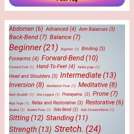
Abdomen
(6)
Advanced
(4)
Arm Balances
(3)
Back-Bend
(7)
Balance
(7)
Beginner
(21)
Binding
(3)
Biginner
(1)
Forward-Bend
(10)
Forearms
(4)
Hand-To-Feet
(4)
Forward Fold
(1)
Hatha yoga
(1)
Intermediate
(13)
Head and Shoulders
(3)
Inversion
(8)
Meditative
(8)
Meditation Pose
(1)
Prone
(7)
Pranayama.
(2)
Nadi Shuddhi
(1)
One-Legged
(1)
Restorative
(6)
Relax and Restorative
(3)
Raja Yoga
(1)
Side Bend
(2)
Seated
(1)
Seated Pose
(1)
Side Forward-Bend
(1)
Sitting
(12)
Standing
(11)
Stretch.
(24)
Strength
(13)