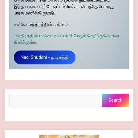
இந்த கொரோனா மந்திரம் ஒலிக்க துவங்கியவுடன்..
இந்தியாவை விட்டே ஒட்டம்பிடிக்க… வியந்தே போனது
பாரத மணித்திருநாடு..
என்னே மந்திரத்தின் மகிமை..
மந்திரத்தின் மகிமையைப்பற்றி மேலும் தெரிந்துகொள்ள
கிளிக்குங்க.
Nadi Shuddhi - நாடிசுத்தி
Search
Search