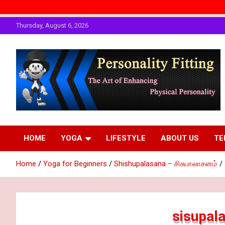
Skip
Thursday, August 6, 2026
to
content
The Art of Enhancing Physical Personality
Personality Fitting
HOME
YOGA
LIFESTYLE
ABOUT US
TE
Home
Yoga for Beginners
Shishupalasana – சிசுபாலாசனம்
sisupal