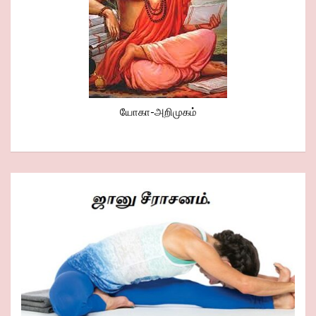
யோகா-அறிமுகம்