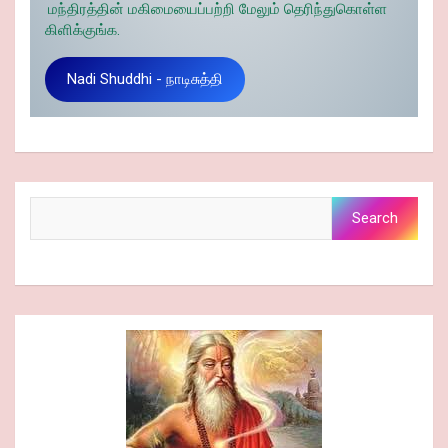
மந்திரத்தின் மகிமையைப்பற்றி மேலும் தெரிந்துகொள்ள
கிளிக்குங்க.
Nadi Shuddhi - நாடிசுத்தி
Search
Search