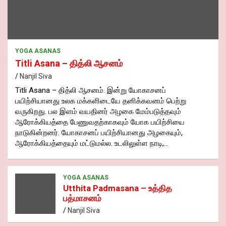
YOGA ASANAS
Titli Asana – தித்லி ஆசனம்
Nanjil Siva
Titli Asana – தித்லி ஆசனம். இன்று யோகாசனப்
பயிற்சியானது உலக மக்களிடையே தனிக்கவனம் பெற்று
வருகிறது. பல இளம் வயதினர் அழகை மேம்படுத்தவும்
ஆரோக்கியத்தை பேணுவதற்காகவும் யோக பயிற்சியை
நாடுகின்றனர். யோகாசனப் பயிற்சியானது அழகையும்,
ஆரோக்கியத்தையும் மட்டுமல்ல. உடலிலுள்ள நாடி,…
YOGA ASANAS
Utthita Padmasana – உத்தித
பத்மாசனம்
Nanjil Siva