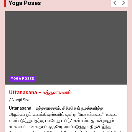
Yoga Poses
YOGA POSES
னாசனம்
Sirasasanam – சிரசா
Nanjil Siva
. சித்தர்கள் நமக்களித்த
Sirasasanam – சிரசாசனம்
களில் ஒன்று “யோகக்கலை”. உடலை
மனதும் வேண்டுமெனில் உட
று பயிற்சிகள் உள்ளது என்றாலும்
உடலை பேண வேண்டுமெனில் 
ேர வளப்படுத்தும் திறன் இந்த
முறையான உடற்பயிற்சியும் அ