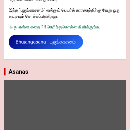
இந்த "புஜங்காசனம்" என்னும் பெயர்க் காரணத்திற்கு வேறு ஒரு
கதையும் சொல்லப்படுகிறது.
அது என்ன கதை ?!! தெரிந்துகொள்ள கிளிக்குங்க...
Bhujangasana - புஜங்காசனம்
Asanas