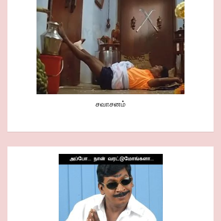
சவாசனம்