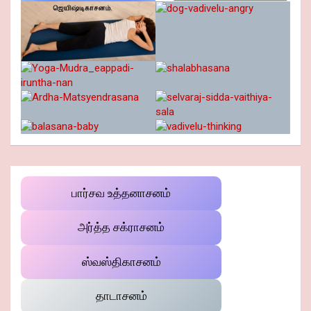
பார்சவ உத்தனாசனம்
அர்த்த சக்ராசனம்
ஸ்வஸ்திகாசனம்
தாடாசனம்