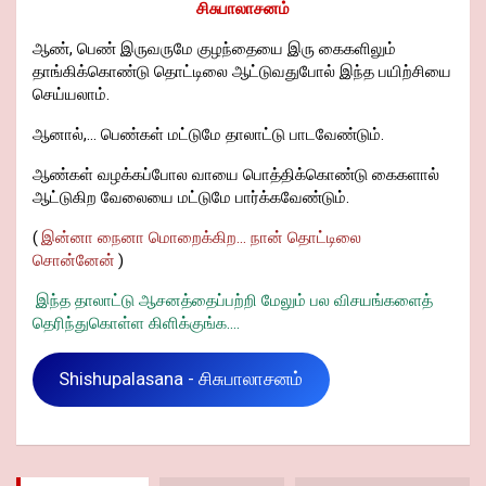
சிசுபாலாசனம்
ஆண், பெண் இருவருமே குழந்தையை இரு கைகளிலும்
தாங்கிக்கொண்டு தொட்டிலை ஆட்டுவதுபோல் இந்த பயிற்சியை
செய்யலாம்.
ஆனால்,... பெண்கள் மட்டுமே தாலாட்டு பாடவேண்டும்.
ஆண்கள் வழக்கப்போல வாயை பொத்திக்கொண்டு கைகளால்
ஆட்டுகிற வேலையை மட்டுமே பார்க்கவேண்டும்.
(
இன்னா நைனா மொறைக்கிற... நான் தொட்டிலை
சொன்னேன்
)
இந்த தாலாட்டு ஆசனத்தைப்பற்றி மேலும் பல விசயங்களைத்
தெரிந்துகொள்ள கிளிக்குங்க....
Shishupalasana - சிசுபாலாசனம்