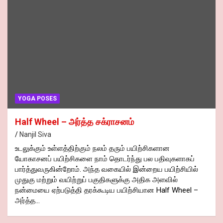
YOGA POSES
Half Wheel – அர்த்த சக்ராசனம்
Nanjil Siva
உடலுக்கும் உள்ளத்திற்கும் நலம் தரும் பயிற்சிகளான
யோகாசனப் பயிற்சிகளை நாம் தொடர்ந்து பல பதிவுகளாகப்
பார்த்துவருகின்றோம். அந்த வகையில் இன்றைய பயிற்சியில்
முதுகு மற்றும் வயிற்றுப் பகுதிகளுக்கு அதிக அளவில்
நன்மையை ஏற்படுத்தி தரக்கூடிய பயிற்சியான Half Wheel –
அர்த்த…