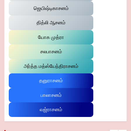
ஜெயிஷ்டிகாசனம்
தித்லி ஆசனம்
யோக முத்ரா
சலபாசனம்
அர்த்த மத்ஸ்யேந்திராசனம்
தனுராசனம்
பாலாசனம்
வஜ்ராசனம்