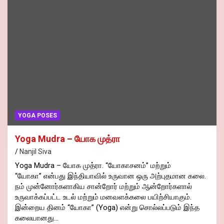
YOGA POSES
Yoga Mudra – யோக முத்ரா
Nanjil Siva
Yoga Mudra – யோக முத்ரா. “யோகாசனம்” மற்றும்
“யோகா” என்பது இந்தியாவில் உருவான ஒரு அற்புதமான கலை.
நம் முன்னோர்களாகிய சான்றோர் மற்றும் ஆன்றோர்களால்
உருவாக்கப்பட்ட உடல் மற்றும் மனவளக்கலை பயிற்சியாகும்.
இன்றைய தினம் “யோகா” (Yoga) என்று சொல்லப்படும் இந்த
கலையானது…