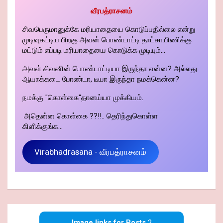
வீரபத்ராசனம்
சிவபெருமானுக்கே மரியாதையை கொடுப்பதில்லை என்று
முடிவுகட்டிய பிறகு அவன் பொண்டாட்டி தாட்சாயிணிக்கு
மட்டும் எப்படி மரியாதையை கொடுக்க முடியும்...
அவள் சிவனின் பொண்டாட்டியா இருந்தா என்ன? அல்லது
ஆயாக்கடை போண்டா, டீயா இருந்தா நமக்கென்ன?
நமக்கு "கொள்கை"தானய்யா முக்கியம்.
அதென்ன கொள்கை ??!!.. தெரிந்துகொள்ள
கிளிக்குங்க...
Virabhadrasana - வீரபத்ராசனம்
Image links for Posts
2