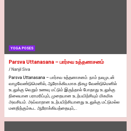
YOGA POSES
Parsva Uttanasana – பார்சவ உத்தனாசனம்
Nanjil Siva
Parsva Uttanasana – பார்சவ உத்தனாசனம். நாம் நலமுடன்
வாழவேண்டுமெனில், ஆரோக்கியமாக திகழ வேண்டுமெனில்
உடலுக்கு வெறும் உணவு மட்டும் இருந்தால் போதாது உடலுக்கு
நிலையான பராமரிப்பும், முறையான உடற்பயிற்சியும் மிகமிக
அவசியம். அவ்வாறான உடற்பயிற்சியானது உடலுக்கு மட்டுமல்ல
மனதிற்கும்கூட ஆரோக்கியத்தையும்,…