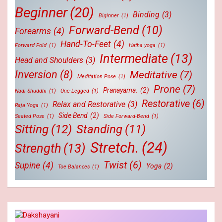
Beginner
(20)
Binding
(3)
Biginner
(1)
Forward-Bend
(10)
Forearms
(4)
Hand-To-Feet
(4)
Forward Fold
(1)
Hatha yoga
(1)
Intermediate
(13)
Head and Shoulders
(3)
Inversion
(8)
Meditative
(7)
Meditation Pose
(1)
Prone
(7)
Pranayama.
(2)
Nadi Shuddhi
(1)
One-Legged
(1)
Restorative
(6)
Relax and Restorative
(3)
Raja Yoga
(1)
Side Bend
(2)
Seated Pose
(1)
Side Forward-Bend
(1)
Sitting
(12)
Standing
(11)
Stretch.
(24)
Strength
(13)
Twist
(6)
Supine
(4)
Yoga
(2)
Toe Balances
(1)