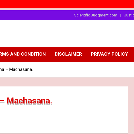
"சாதி"தான
Scientific Judgment.com
Justi
RMS AND CONDITION
DISCLAIMER
PRIVACY POLICY
na – Machasana.
– Machasana.