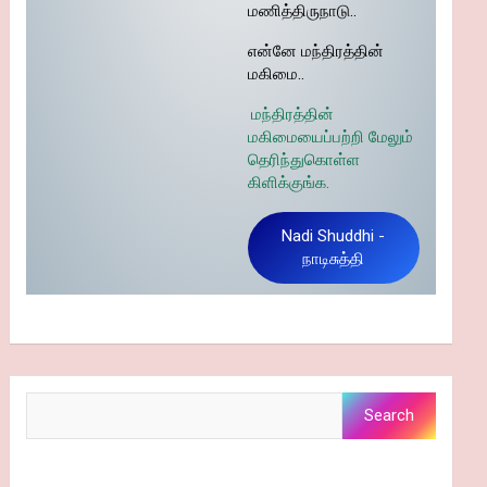
மணித்திருநாடு..
என்னே மந்திரத்தின்
மகிமை..
மந்திரத்தின்
மகிமையைப்பற்றி மேலும்
தெரிந்துகொள்ள
கிளிக்குங்க.
Nadi Shuddhi -
நாடிசுத்தி
Search
Search