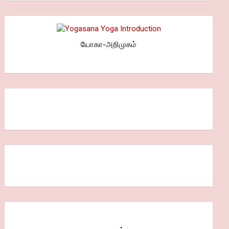
யோகா-அறிமுகம்