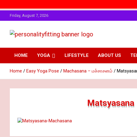
Skip
Friday, August 7, 2026
to
content
The Art of Enhancing Physical Personality
Personality Fitting
HOME
YOGA
LIFESTYLE
ABOUT US
TE
Home
Easy Yoga Pose
Machasana – மச்சாசனம்
Matsyasa
Matsyasana 