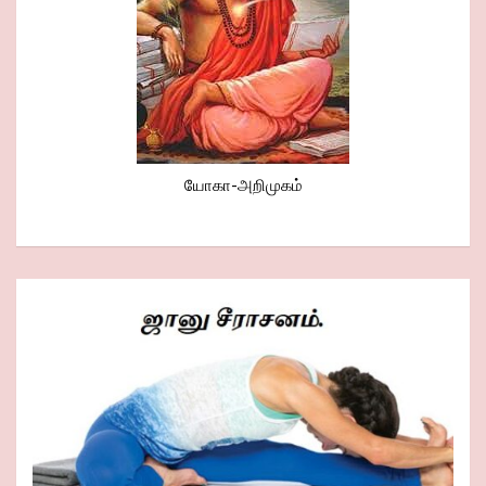
யோகா-அறிமுகம்