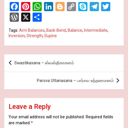
F
Pi
W
Li
Bl
C
S
T
T
a
nt
h
n
o
o
ky
el
wi
W
X
S
ce
er
at
ke
g
py
p
e
tt
or
h
Tags:
Arm Balances
,
Back-Bend
,
Balance
,
Intermediate
,
b
es
s
dI
g
Li
e
gr
er
d
ar
Inversion
,
Strength
,
Supine
o
t
A
n
er
n
a
Pr
e
o
p
k
m
es
Post
k
p
s
Swastikasana – ஸ்வஸ்திகாசனம்
navigation
Parsva Uttanasana – பார்சவ உத்தனாசனம்
Leave a Reply
Your email address will not be published.
Required fields
are marked
*