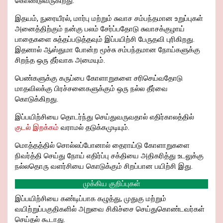
கொண்டுவருகிறது.
இதயம், நுரையீரல், மார்பு மற்றும் சுவாச சம்பந்தமான உறுப்புகள்
அனைத்திற்கும் நன்கு பலம் சேர்ப்பதோடு சுவாசக்குழாய்
பாதைகளை சுத்தப்படுத்தவும் இப்பயிற்சி பேருதவி புரிகிறது.
இதனால் ஆஸ்துமா போன்ற மூச்சு சம்பந்தமான நோய்களுக்கு
சிறந்த ஒரு தீர்வாக அமையும்.
பெண்களுக்கு கருப்பை கோளாறுகளை சரிசெய்வதோடு
மாதவிலக்கு பிரச்சனைகளுக்கும் ஒரு நல்ல தீர்வை
கொடுக்கிறது.
இப்பயிற்சியை தொடர்ந்து செய்துவருவதால் எதிர்காலத்தில்
குடல் இறக்கம்
வராமல் தடுக்கமுடியும்.
மொத்தத்தில் சொல்லப்போனால் தைராய்டு கோளாறுகளை
நிவர்த்தி செய்து நோய் எதிர்ப்பு சக்தியை அதிகரித்து உடலுக்கு
நல்லதொரு வளர்சியை கொடுக்கும் சிறப்பான பயிற்சி இது.
முக்கிய குறிப்புகள்
இப்பயிற்சியை கண்டிப்பாக கழுத்து, முதுகு மற்றும்
வயிற்றுப்பகுதிகளில் அறுவை சிகிச்சை செய்துகொண்டவர்கள்
செய்தல் கூடாது.