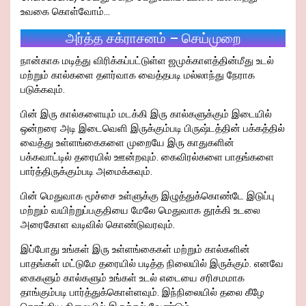
உவகை கொள்வோம்…
அர்த்த சக்ராசனம் – செய்முறை
நான்காக மடித்து விரிக்கப்பட்டுள்ள ஜமுக்காளத்தின்மீது உடல்
மற்றும் கால்களை தளர்வாக வைத்தபடி மல்லாந்து நேராக
படுக்கவும்.
பின் இரு கால்களையும் மடக்கி இரு கால்களுக்கும் இடையில்
ஒன்றரை அடி இடைவெளி இருக்கும்படி பிருஷ்டத்தின் பக்கத்தில்
வைத்து உள்ளங்கைகளை முறையே இரு காதுகளின்
பக்கவாட்டில் தரையில் ஊன்றவும். கைவிரல்களை பாதங்களை
பார்த்திருக்கும்படி அமைக்கவும்.
பின் மெதுவாக மூச்சை உள்ளுக்கு இழுத்துக்கொண்டே இடுப்பு
மற்றும் வயிற்றுப்பகுதியை மேலே மெதுவாக தூக்கி உடலை
அரைகோள வடிவில் கொண்டுவரவும்.
இப்போது உங்கள் இரு உள்ளங்கைகள் மற்றும் கால்களின்
பாதங்கள் மட்டுமே தரையில் படித்த நிலையில் இருக்கும். எனவே
கைகளும் கால்களும் உங்கள் உடல் எடையை சரிசமமாக
தாங்கும்படி பார்த்துக்கொள்ளவும். இந்நிலையில் தலை கீழே