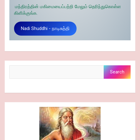
மந்திரத்தின் மகிமையைப்பற்றி மேலும் தெரிந்துகொள்ள
கிளிக்குங்க.
Nadi Shuddhi - நாடிசுத்தி
Search
Search