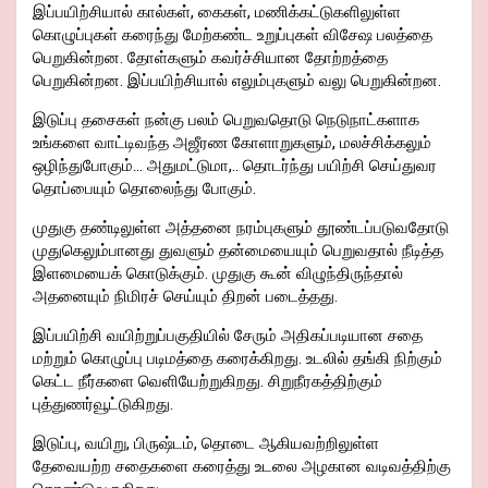
இப்பயிற்சியால் கால்கள், கைகள், மணிக்கட்டுகளிலுள்ள
கொழுப்புகள் கரைந்து மேற்கண்ட உறுப்புகள் விசேஷ பலத்தை
பெறுகின்றன. தோள்களும் கவர்ச்சியான தோற்றத்தை
பெறுகின்றன. இப்பயிற்சியால் எலும்புகளும் வலு பெறுகின்றன.
இடுப்பு தசைகள் நன்கு பலம் பெறுவதொடு நெடுநாட்களாக
உங்களை வாட்டிவந்த அஜீரண கோளாறுகளும், மலச்சிக்கலும்
ஒழிந்துபோகும்… அதுமட்டுமா,.. தொடர்ந்து பயிற்சி செய்துவர
தொப்பையும் தொலைந்து போகும்.
முதுகு தண்டிலுள்ள அத்தனை நரம்புகளும் தூண்டப்படுவதோடு
முதுகெலும்பானது துவளும் தன்மையையும் பெறுவதால் நீடித்த
இளமையைக் கொடுக்கும். முதுகு கூன் விழுந்திருந்தால்
அதனையும் நிமிரச் செய்யும் திறன் படைத்தது.
இப்பயிற்சி வயிற்றுப்பகுதியில் சேரும் அதிகப்படியான சதை
மற்றும் கொழுப்பு படிமத்தை கரைக்கிறது. உடலில் தங்கி நிற்கும்
கெட்ட நீர்களை வெளியேற்றுகிறது. சிறுநீரகத்திற்கும்
புத்துணர்வூட்டுகிறது.
இடுப்பு, வயிறு, பிருஷ்டம், தொடை ஆகியவற்றிலுள்ள
தேவையற்ற சதைகளை கரைத்து உடலை அழகான வடிவத்திற்கு