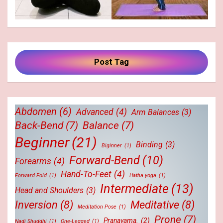
Post Tag
Abdomen
(6)
Advanced
(4)
Arm Balances
(3)
Back-Bend
(7)
Balance
(7)
Beginner
(21)
Binding
(3)
Biginner
(1)
Forward-Bend
(10)
Forearms
(4)
Hand-To-Feet
(4)
Forward Fold
(1)
Hatha yoga
(1)
Intermediate
(13)
Head and Shoulders
(3)
Inversion
(8)
Meditative
(8)
Meditation Pose
(1)
Prone
(7)
Pranayama.
(2)
Nadi Shuddhi
(1)
One-Legged
(1)