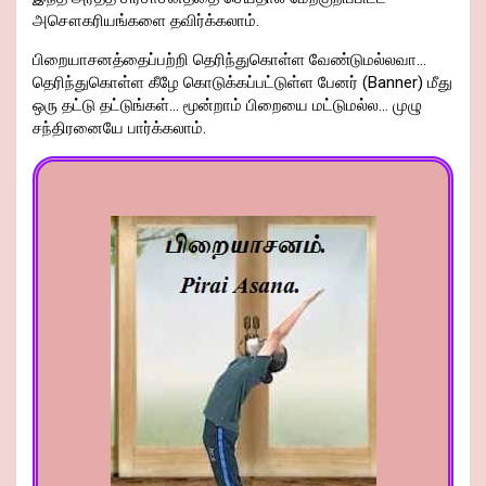
அசௌகரியங்களை தவிர்க்கலாம்.
பிறையாசனத்தைப்பற்றி தெரிந்துகொள்ள வேண்டுமல்லவா…
தெரிந்துகொள்ள கீழே கொடுக்கப்பட்டுள்ள பேனர் (Banner) மீது
ஒரு தட்டு தட்டுங்கள்… மூன்றாம் பிறையை மட்டுமல்ல… முழு
சந்திரனையே பார்க்கலாம்.