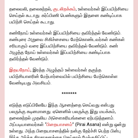
தலைவலி, தலைசுற்றல்,
குடலிறக்கம்
, உள்ளவர்கள் இப்பயிற்சியை
செய்தல் கூடாது. கர்ப்பிணி பெண்களும் இதனை கண்டிப்பாக
பயிற்சி செய்தல் கூடாது.
கண்நோய் உள்ளவர்கள் இப்பயிற்சியை தவிர்த்தல் வேண்டும்.
கண்புரை அறுவை சிகிச்சையை மேற்கொண்டவர்கள் கண்கள்
சரியாகும் வரை இப்பயிற்சியை தவிர்த்தல் வேண்டும். கண்
அழுத்த நோய் உள்ளவர்கள் இப்பயிற்சியை கண்டிப்பாக
தவிர்த்தல் வேண்டும்.
இதயநோய்
, இரத்த அழுத்தம் உள்ளவர்கள் தகுந்த
பயிற்சியாளரின் மேற்பார்வையில் பயிற்சியை மேற்கொள்ள
வேண்டியது அவசியம்.
*******
எடுத்த எடுப்பிலேயே இந்த ஆசனத்தை செய்வது என்பது
பலருக்கு கடினமானது. ஏனெனில் பலருக்கு இது மயக்கம்,
தலைசுற்றல் முதலிய அசௌகரியங்களை ஏற்படுத்தலாம்.
அப்படியானவர்கள் “
பிறையாசனம்
” (Pirai Asana) என்று ஒன்று
உள்ளது. அந்த பிறையாசனத்தில் நன்கு தேர்ச்சி பெற்ற பின்பு
இந்த அர்த்த சிரசாசனத்தை செய்தால் மேற்குறிப்பிட்ட