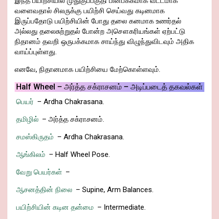
இந்த பயிற்சியில் முதுகுப்பகுதி பின்பக்கமாக வட்டமாக
வளைவதால் சிலருக்கு பயிற்சி செய்வது கடினமாக
இருப்பதோடு பயிற்சியின் போது தலை கனமாக உணர்தல்
அல்லது தலைசுற்றுதல் போன்ற அசௌகரியங்கள் ஏற்பட்டு
நிதானம் தவறி ஒருபக்கமாக சாய்ந்து விழுந்துவிடவும் அதிக
வாய்ப்புள்ளது.
எனவே, நிதானமாக பயிற்சியை மேற்கொள்ளவும்.
Half Wheel – அர்த்த சக்ராசனம் – அடிப்படைத் தகவல்கள்
பெயர்
– Ardha Chakrasana.
தமிழில்
– அர்த்த சக்ராசனம்.
சமஸ்கிருதம்
– Ardha Chakrasana.
ஆங்கிலம்
– Half Wheel Pose.
வேறு பெயர்கள்
–
ஆசனத்தின் நிலை
– Supine, Arm Balances.
பயிற்சியின் கடின தன்மை
– Intermediate.