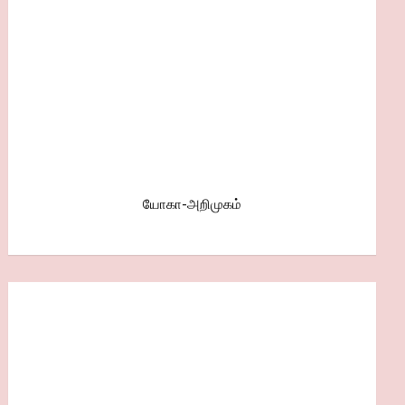
யோகா-அறிமுகம்