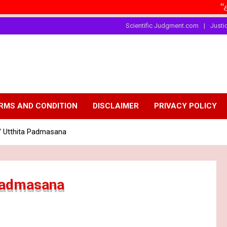
"சாதி"தான்
Scientific Judgment.com
Justi
RMS AND CONDITION
DISCLAIMER
PRIVACY POLICY
Utthita Padmasana
Padmasana