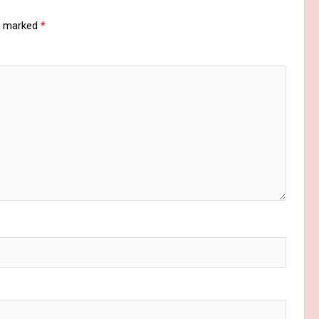
re marked
*