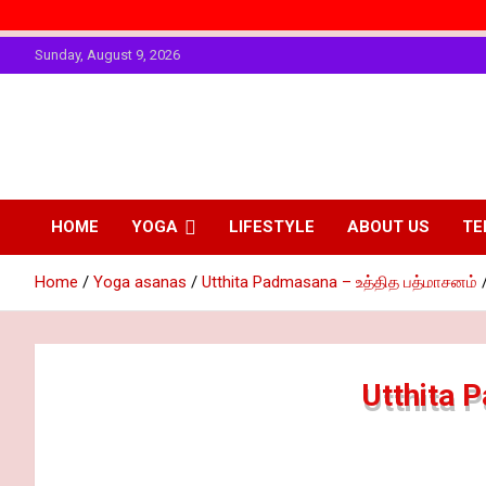
Skip
Sunday, August 9, 2026
to
content
The Art of
Personality
Enhancing
Physical
HOME
YOGA
LIFESTYLE
ABOUT US
TE
Fitting
Personality
Home
Yoga asanas
Utthita Padmasana – உத்தித பத்மாசனம்
Utthita 