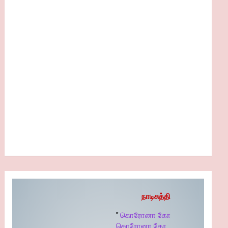
நாடிசுத்தி
"
கொரோனா கோ
கொரோனா கோ