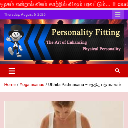
ீசும் காற்றில் விஷம் பரவட்டும்... If caste is deemed t
Skip
Thursday, August 6, 2026
to
content
The Art of Enhancing Physical Personality
Personality Fitting
Home
Yoga asanas
Utthita Padmasana – உத்தித பத்மாசனம்