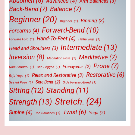
Abdomen
(6)
Advanced
(4)
Arm Balances
(3)
Back-Bend
(7)
Balance
(7)
Beginner
(20)
Binding
(3)
Biginner
(1)
Forward-Bend
(10)
Forearms
(4)
Hand-To-Feet
(4)
Forward Fold
(1)
Hatha yoga
(1)
Intermediate
(13)
Head and Shoulders
(3)
Inversion
(8)
Meditative
(7)
Meditation Pose
(1)
Prone
(7)
Pranayama.
(2)
Nadi Shuddhi
(1)
One-Legged
(1)
Restorative
(6)
Relax and Restorative
(3)
Raja Yoga
(1)
Side Bend
(2)
Seated Pose
(1)
Side Forward-Bend
(1)
Sitting
(12)
Standing
(11)
Stretch.
(24)
Strength
(13)
Twist
(6)
Supine
(4)
Yoga
(2)
Toe Balances
(1)