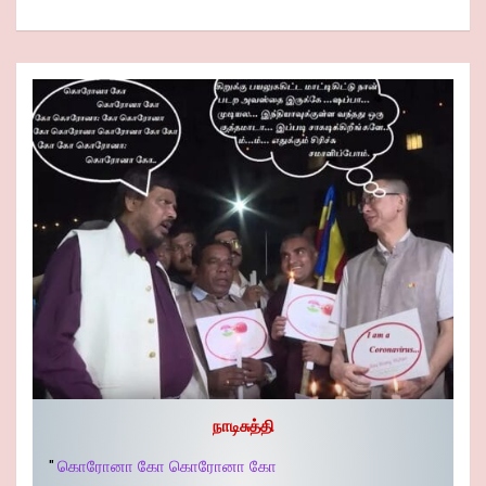
நாடிசுத்தி
"
கொரோனா கோ கொரோனா கோ