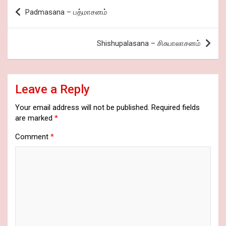
o
p
k
m
es
Post
Padmasana – பத்மாசனம்
k
p
s
navigation
Shishupalasana – சிசுபாலாசனம்
Leave a Reply
Your email address will not be published.
Required fields
are marked
*
Comment
*