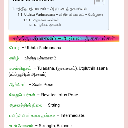
உத்தித பத்மாசனம் – அடிப்படைத் தகவல்கள்
Utthita Padmasana – உத்தித பத்மாசனம் – செய்முறை
பயிற்சியின் பலன்கள்
முக்கிய குறிப்புகள்
உத்தித பத்மாசனம் – அடிப்படைத் தகவல்கள்
பெயர்
– Utthita Padmasana.
தமிழ்
– உத்தித பத்மாசனம்.
சமஸ்கிருதம்
– Tulasana. (துலாசனம்), Utpluthih asana
(உட்ப்ளுதிஹ் ஆசனம்).
ஆங்கிலம்
– Scale Pose.
வேறுபெயர்கள்
– Elevated lotus Pose.
ஆசனத்தின் நிலை
– Sitting.
பயிற்சியின் கடின தன்மை
– Intermediate.
உடல் கோணம்
– Strength, Balance.