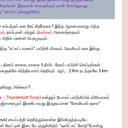
ிறார்கள். இதனால் சகலருக்கும் நான் சொல்லுவது
ு” ரொம்ப நல்லதுங்கோ…
்ன சம்பந்தம் என கேட்கிறீர்களா? இந்த ஆசனமானது அந்த
ள்
, நரம்புகள் மற்றும்
திசுக்கள்
அனைத்தையும்
ே அதிக பலனை பெறமுடியும்.
்த “உட்கட்டாசனம்” பயிற்சி மிகவும் அவசியம் என இங்கு
 தினம் காலை, மாலை 5 நிமிட நேரம் பயிற்சி செய்யுங்கள்.
ங்களுக்கே வித்தியாசம் தெரியும். ஆம்,… 2 Km நடந்தாலே 5 km
றுகிறது அல்லவா?…
a – Thunderbolt Pose)
என்னும் யோகப் பயிற்சியில் விரிவாகக்
் வஜ்ராசனமும் இரண்டாவது இருதயமான “சோலியஸ் தசை”
) யைப்பற்றி தெரிந்துகொள்ள இங்கிருந்தபடியே
ாஸ் ரோட்டின் இடையே குறுக்கிடும் “ஷார்ட்கட் ரோடு”போன்று