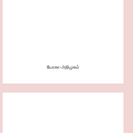
யோகா-அறிமுகம்