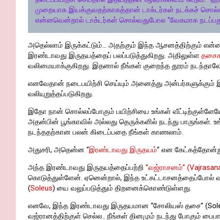
முறையாக இயக்குவதற்காகத்தான் டாக்டர்கள் நடக்கச் சொல்க
என்னவென்றால் டாக்டர்கள் சொல்வதுபோல “வேகமாக நடப்பத
அதெல்லாம் இருக்கட்டும்… அதற்கும் இந்த ஆசனத்திற்கும் என
இரண்டாவது இருதயத்தைப் பலப்படுத்துகிறது. அதிலுள்ள
தசைக
வலிமையாக்குகிறது. இதனால் நீங்கள் குறைந்த தூரம் நடந்தால
எனவேதான் நடைபயிற்சி செய்யும் அனைத்து அன்பர்களுக்கும் இந
வலியுறுத்தப்படுகிறது.
இதோ நான் சொல்லப்போகும் பயிற்சியை உங்கள் வீட்டிற்குள்ளேயே
அதன்பின் பூங்காவில் அல்லது தெருக்களில் நடந்து பாருங்கள். உ
நடந்ததற்கான பலன் கிடைப்பதை நீங்கள் காணலாம்.
அதுசரி, அதென்ன “
இரண்டாவது இருதயம்
” என கேட்கத்தோன்
அந்த இரண்டாவது இருதயத்தைப்பற்றி
”வஜ்ராசனம்” (Vajrasan
கொடுத்துள்ளேன். ஏனென்றால், இந்த உட்கட்டாசனத்தைப்போல
(
Soleus
) யை வலுப்படுத்தும் திறனைக்கொண்டுள்ளது.
எனவே, இந்த இரண்டாவது இருதயமான “சோலியஸ் தசை” (Soleus
வஜ்ரானத்திற்குள் செல்ல.. நீங்கள் தினமும் நடந்து போகும் பைப