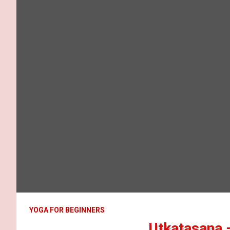
YOGA FOR BEGINNERS
Utkatasana –