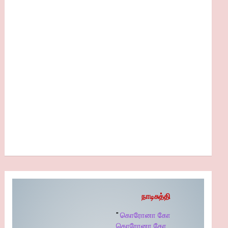
நாடிசுத்தி
"
கொரோனா கோ
கொரோனா கோ