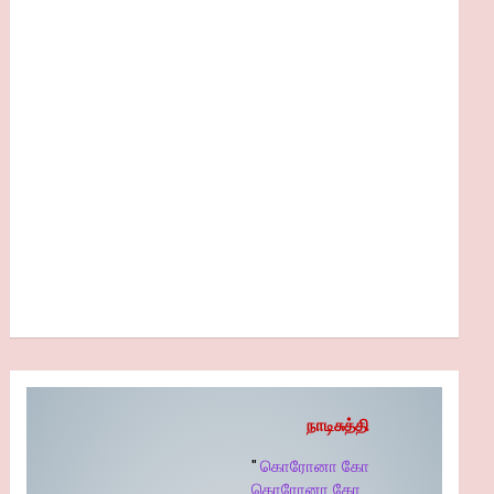
நாடிசுத்தி
"
கொரோனா கோ
கொரோனா கோ