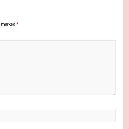
re marked
*