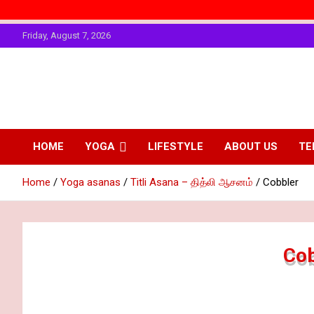
Skip
Friday, August 7, 2026
to
content
The Art of
Personality
Enhancing
Physical
HOME
YOGA
LIFESTYLE
ABOUT US
TE
Fitting
Personality
Home
Yoga asanas
Titli Asana – தித்லி ஆசனம்
Cobbler
Cob