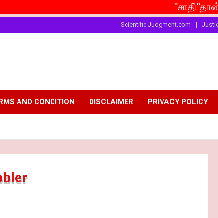
"சாதி"தான் இங்கு சம
Scientific Judgment.com
Justi
RMS AND CONDITION
DISCLAIMER
PRIVACY POLICY
bler