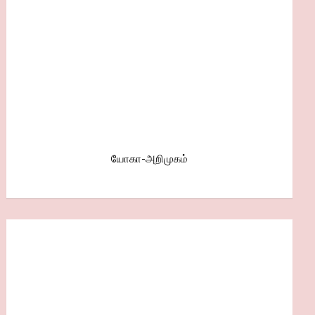
யோகா-அறிமுகம்