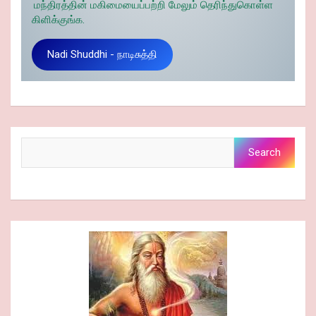
மந்திரத்தின் மகிமையைப்பற்றி மேலும் தெரிந்துகொள்ள
கிளிக்குங்க.
Nadi Shuddhi - நாடிசுத்தி
Search
Search