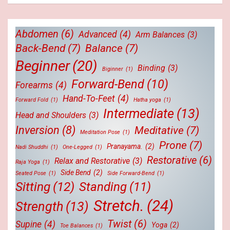
Abdomen
(6)
Advanced
(4)
Arm Balances
(3)
Back-Bend
(7)
Balance
(7)
Beginner
(20)
Binding
(3)
Biginner
(1)
Forward-Bend
(10)
Forearms
(4)
Hand-To-Feet
(4)
Forward Fold
(1)
Hatha yoga
(1)
Intermediate
(13)
Head and Shoulders
(3)
Inversion
(8)
Meditative
(7)
Meditation Pose
(1)
Prone
(7)
Pranayama.
(2)
Nadi Shuddhi
(1)
One-Legged
(1)
Restorative
(6)
Relax and Restorative
(3)
Raja Yoga
(1)
Side Bend
(2)
Seated Pose
(1)
Side Forward-Bend
(1)
Sitting
(12)
Standing
(11)
Stretch.
(24)
Strength
(13)
Twist
(6)
Supine
(4)
Yoga
(2)
Toe Balances
(1)