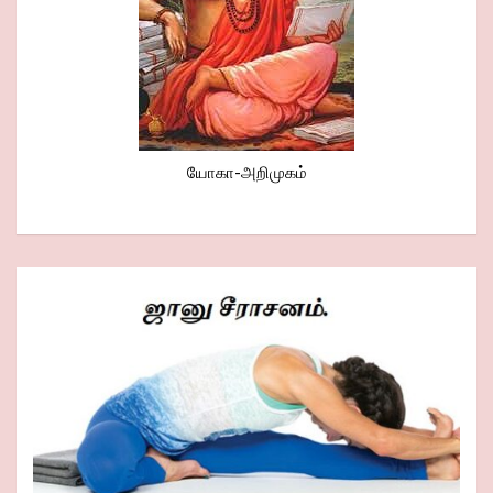
யோகா-அறிமுகம்