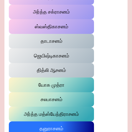
அர்த்த சக்ராசனம்
ஸ்வஸ்திகாசனம்
தாடாசனம்
ஜெயிஷ்டிகாசனம்
தித்லி ஆசனம்
யோக முத்ரா
சலபாசனம்
அர்த்த மத்ஸ்யேந்திராசனம்
தனுராசனம்