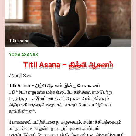
Titli asana
YOGA ASANAS
Titli Asana – தித்லி ஆசனம்
Nanjil Siva
Titli Asana – தித்லி ஆசனம். இன்று யோகாசனப்
பயிற்சியானது உலக மக்களிடையே தனிக்கவனம் பெற்று
வருகிறது. பல இளம் வயதினர் அழகை மேம்படுத்தவும்
ஆரோக்கியத்தை பேணுவதற்காகவும் யோக பயிற்சியை
நாடுகின்றனர்.
யோகாசனப் பயிற்சியானது அழகையும், ஆரோக்கியத்தையும்
மட்டுமல்ல. உடலிலுள்ள நாடி, நரம்புகளையெல்லாம்
சுத்தப்படுத்தும் வேலையையும் செய்வதால் மன அமைதியையும்,