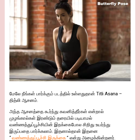
மேலே நீங்கள் பார்க்கும் படத்தில் உள்ளதுதான் Titli Asana –
தித்லி ஆசனம்.
அந்த ஆசனத்தை கூர்ந்து கவனித்தீர்கள் என்றால்
முழங்கால்கள் இரண்டும் தரையில் படியாமல்
வண்ணத்துப்பூச்சியின் இறக்கைபோல சிறிது உயர்ந்து
இருப்பதை பார்க்கலாம். இதனால்தான் இதனை
“
வண்ணத்துப்பூச்சி இருக்கை
” என்று அழைக்கின்றனர்.