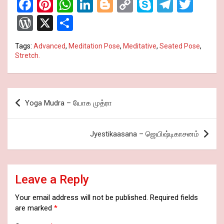
F
Pi
W
Li
Bl
C
S
T
T
a
nt
h
n
o
o
ky
el
wi
W
X
S
ce
er
at
ke
g
py
p
e
tt
or
h
Tags:
Advanced
,
Meditation Pose
,
Meditative
,
Seated Pose
,
b
es
s
dI
g
Li
e
gr
er
d
ar
Stretch.
o
t
A
n
er
n
a
Pr
e
o
p
k
m
es
Post
k
p
s
Yoga Mudra – யோக முத்ரா
navigation
Jyestikaasana – ஜெயிஷ்டிகாசனம்
Leave a Reply
Your email address will not be published.
Required fields
are marked
*