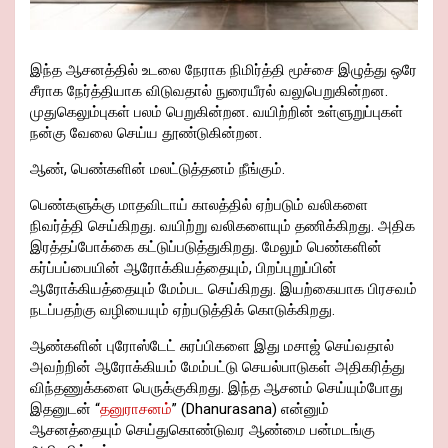
இந்த ஆசனத்தில் உடலை நேராக நிமிர்த்தி மூச்சை இழுத்து ஒரே
சீராக நேர்த்தியாக விடுவதால் நுரையீரல் வலுபெறுகின்றன.
முதுகெலும்புகள் பலம் பெறுகின்றன. வயிற்றின் உள்ளுறுப்புகள்
நன்கு வேலை செய்ய தூண்டுகின்றன.
ஆண், பெண்களின் மலட்டுத்தனம் நீங்கும்.
பெண்களுக்கு மாதவிடாய் காலத்தில் ஏற்படும் வலிகளை
நிவர்த்தி செய்கிறது. வயிற்று வலிகளையும் தணிக்கிறது. அதிக
இரத்தப்போக்கை கட்டுப்படுத்துகிறது. மேலும் பெண்களின்
கர்ப்பப்பையின் ஆரோக்கியத்தையும், பிறப்புறுப்பின்
ஆரோக்கியத்தையும் மேம்பட செய்கிறது. இயற்கையாக பிரசவம்
நடப்பதற்கு வழியையும் ஏற்படுத்திக் கொடுக்கிறது.
ஆண்களின் புரோஸ்டேட் சுரப்பிகளை இது மசாஜ் செய்வதால்
அவற்றின் ஆரோக்கியம் மேம்பட்டு செயல்பாடுகள் அதிகரித்து
விந்தணுக்களை பெருக்குகிறது. இந்த ஆசனம் செய்யும்போது
இதனுடன் “
தனுராசனம்
” (Dhanurasana) என்னும்
ஆசனத்தையும் செய்துகொண்டுவர ஆண்மை பன்மடங்கு