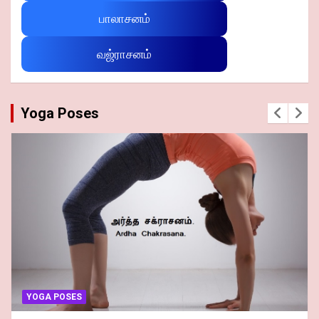
பாலாசனம்
வஜ்ராசனம்
Yoga Poses
YOGA POSES