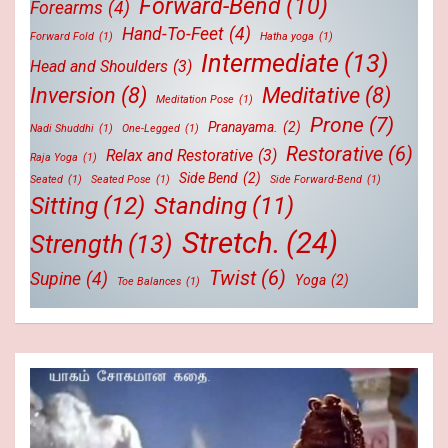
Forward-Bend
(10)
Forearms
(4)
Hand-To-Feet
(4)
Forward Fold
(1)
Hatha yoga
(1)
Intermediate
(13)
Head and Shoulders
(3)
Inversion
(8)
Meditative
(8)
Meditation Pose
(1)
Prone
(7)
Pranayama.
(2)
Nadi Shuddhi
(1)
One-Legged
(1)
Restorative
(6)
Relax and Restorative
(3)
Raja Yoga
(1)
Side Bend
(2)
Seated
(1)
Seated Pose
(1)
Side Forward-Bend
(1)
Sitting
(12)
Standing
(11)
Stretch.
(24)
Strength
(13)
Twist
(6)
Supine
(4)
Yoga
(2)
Toe Balances
(1)