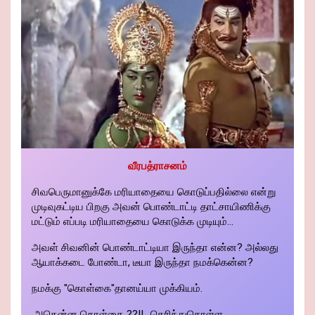
வீரபத்ராசனம்
சிவபெருமானுக்கே மரியாதையை கொடுப்பதில்லை என்று
முடிவுகட்டிய பிறகு அவன் பொண்டாட்டி தாட்சாயிணிக்கு
மட்டும் எப்படி மரியாதையை கொடுக்க முடியும்...
அவள் சிவனின் பொண்டாட்டியா இருந்தா என்ன? அல்லது
ஆயாக்கடை போண்டா, டீயா இருந்தா நமக்கென்ன?
நமக்கு "கொள்கை"தானய்யா முக்கியம்.
அதென்ன கொள்கை ??!!.. தெரிந்துகொள்ள