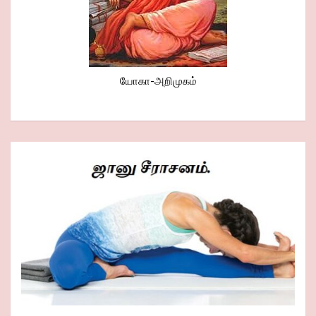
யோகா-அறிமுகம்