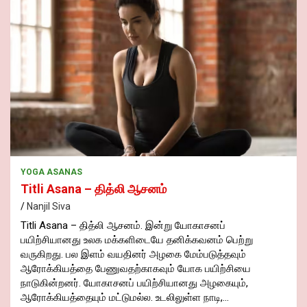
YOGA ASANAS
Titli Asana – தித்லி ஆசனம்
Nanjil Siva
Titli Asana – தித்லி ஆசனம். இன்று யோகாசனப்
பயிற்சியானது உலக மக்களிடையே தனிக்கவனம் பெற்று
வருகிறது. பல இளம் வயதினர் அழகை மேம்படுத்தவும்
ஆரோக்கியத்தை பேணுவதற்காகவும் யோக பயிற்சியை
நாடுகின்றனர். யோகாசனப் பயிற்சியானது அழகையும்,
ஆரோக்கியத்தையும் மட்டுமல்ல. உடலிலுள்ள நாடி,…