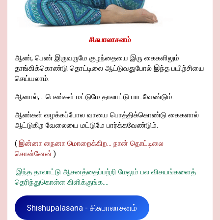
சிசுபாலாசனம்
ஆண், பெண் இருவருமே குழந்தையை இரு கைகளிலும்
தாங்கிக்கொண்டு தொட்டிலை ஆட்டுவதுபோல் இந்த பயிற்சியை
செய்யலாம்.
ஆனால்,... பெண்கள் மட்டுமே தாலாட்டு பாடவேண்டும்.
ஆண்கள் வழக்கப்போல வாயை பொத்திக்கொண்டு கைகளால்
ஆட்டுகிற வேலையை மட்டுமே பார்க்கவேண்டும்.
(
இன்னா நைனா மொறைக்கிற... நான் தொட்டிலை
சொன்னேன்
)
இந்த தாலாட்டு ஆசனத்தைப்பற்றி மேலும் பல விசயங்களைத்
தெரிந்துகொள்ள கிளிக்குங்க....
Shishupalasana - சிசுபாலாசனம்