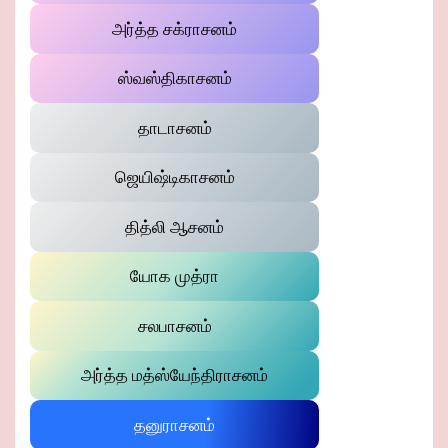
அர்த்த சக்ராசனம்
ஸ்வஸ்திகாசனம்
தாடாசனம்
ஜெயிஷ்டிகாசனம்
தித்லி ஆசனம்
யோக முத்ரா
சலபாசனம்
அர்த்த மத்ஸ்யேந்திராசனம்
தனுராசனம்