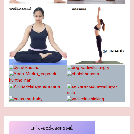
பார்சவ உத்தனாசனம்