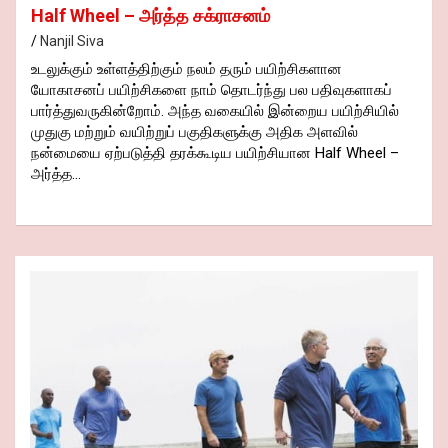
Yoga Mudra – யோக முத்ரா
Nanjil Siva
Yoga Mudra – யோக முத்ரா. “யோகாசனம்” மற்றும்
“யோகா” என்பது இந்தியாவில் உருவான ஒரு அற்புதமான கலை.
நம் முன்னோர்களாகிய சான்றோர் மற்றும் ஆன்றோர்களால்
உருவாக்கப்பட்ட உடல் மற்றும் மனவளக்கலை பயிற்சியாகும்.
இன்றைய தினம் “யோகா” (Yoga) என்று சொல்லப்படும் இந்த
கலையானது…