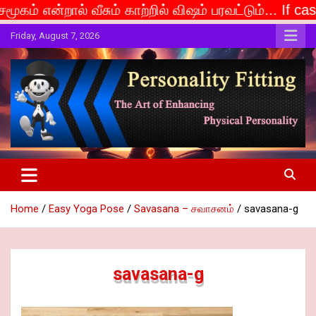
ம் காற்றில் விஷம் பரவட்டும்... If caste is deemed to 
Skip
Friday, August 7, 2026
to
content
The Art of Enhancing Physical Personality
Personality Fitting
Home
Easy Yoga Pose
Savasana – சவாசனம்
savasana-g
savasana-g