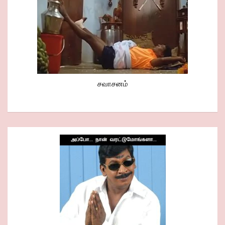
சவாசனம்