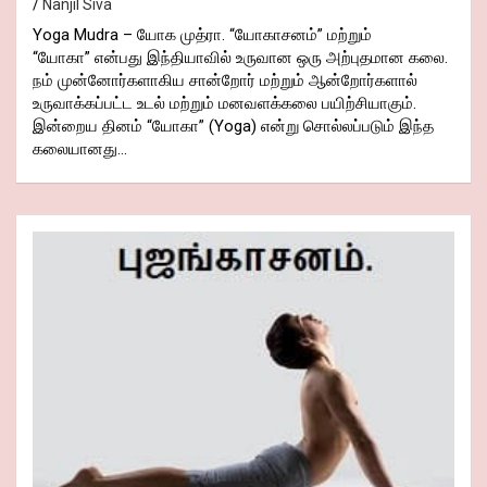
Nanjil Siva
Yoga Mudra – யோக முத்ரா. “யோகாசனம்” மற்றும்
“யோகா” என்பது இந்தியாவில் உருவான ஒரு அற்புதமான கலை.
நம் முன்னோர்களாகிய சான்றோர் மற்றும் ஆன்றோர்களால்
உருவாக்கப்பட்ட உடல் மற்றும் மனவளக்கலை பயிற்சியாகும்.
இன்றைய தினம் “யோகா” (Yoga) என்று சொல்லப்படும் இந்த
கலையானது…