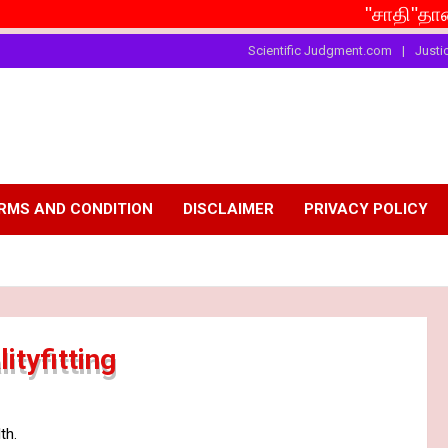
"சாதி"தான் இங்கு ச
Scientific Judgment.com
Justi
RMS AND CONDITION
DISCLAIMER
PRIVACY POLICY
ityfitting
th.