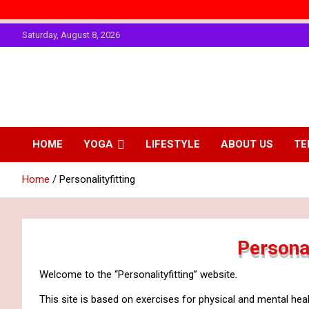
Skip
Saturday, August 8, 2026
to
content
The Art of
Personality
Enhancing
Physical
HOME
YOGA
LIFESTYLE
ABOUT US
TE
Fitting
Personality
Home
Personalityfitting
Personal
Welcome to the “Personalityfitting” website.
This site is based on exercises for physical and mental heal