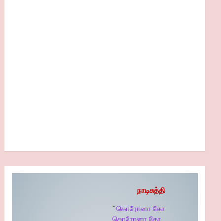
நாடிசுத்தி
"
கொரோனா கோ
கொரோனா கோ