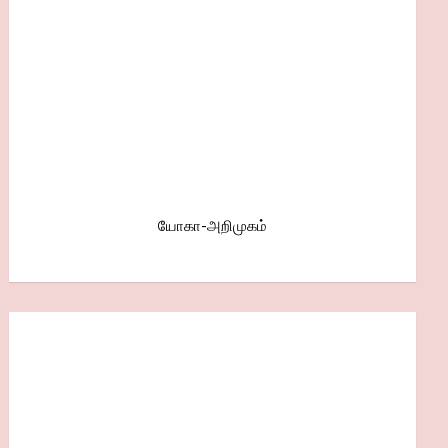
யோகா-அறிமுகம்