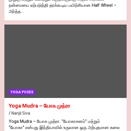
நன்மையை ஏற்படுத்தி தரக்கூடிய பயிற்சியான Half Wheel –
அர்த்த…
YOGA POSES
Yoga Mudra – யோக முத்ரா
Nanjil Siva
Yoga Mudra – யோக முத்ரா. “யோகாசனம்” மற்றும்
“யோகா” என்பது இந்தியாவில் உருவான ஒரு அற்புதமான கலை.