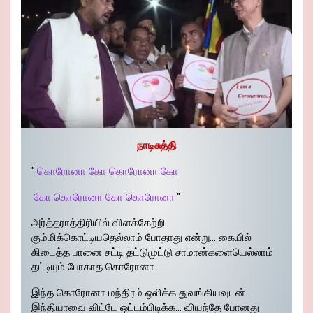
நாடிசுத்தி
"
கொரோனா கோ கொரோனா கோ
கோ கொரோனா கோ கொரோனா
"
அர்த்தராத்திரியில் விளக்கேற்றி
கும்மிக்கொட்டியதெல்லாம் போதாது என்று… கையில்
கிடைத்த பானை சட்டி தட்டுமுட்டு சாமான்களையெல்லாம்
தட்டியும் போகாத கொரோனா…
இந்த கொரோனா மந்திரம் ஒலிக்க துவங்கியவுடன்..
இந்தியாவை விட்டே ஒட்டம்பிடிக்க… வியந்தே போனது