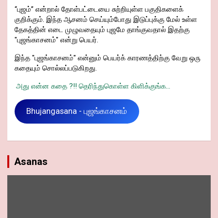
“புஜம்” என்றால் தோள்பட்டையை சுற்றியுள்ள பகுதிகளைக்
குறிக்கும். இந்த ஆசனம் செய்யும்போது இடுப்புக்கு மேல் உள்ள
தேகத்தின் எடை முழுவதையும் புஜமே தாங்குவதால் இதற்கு
"புஜங்காசனம்" என்று பெயர்.
இந்த "புஜங்காசனம்" என்னும் பெயர்க் காரணத்திற்கு வேறு ஒரு
கதையும் சொல்லப்படுகிறது.
அது என்ன கதை ?!! தெரிந்துகொள்ள கிளிக்குங்க...
Bhujangasana - புஜங்காசனம்
Asanas