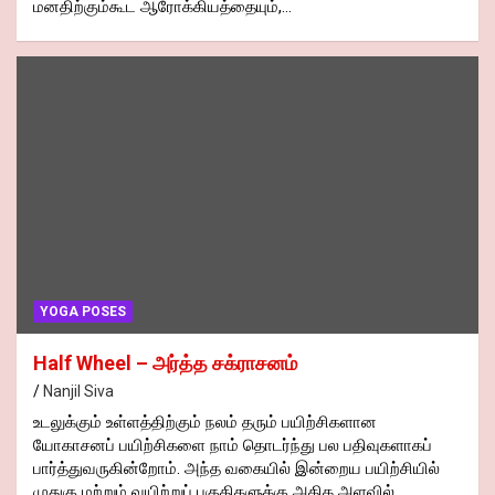
மனதிற்கும்கூட ஆரோக்கியத்தையும்,…
YOGA POSES
Half Wheel – அர்த்த சக்ராசனம்
Nanjil Siva
உடலுக்கும் உள்ளத்திற்கும் நலம் தரும் பயிற்சிகளான
யோகாசனப் பயிற்சிகளை நாம் தொடர்ந்து பல பதிவுகளாகப்
பார்த்துவருகின்றோம். அந்த வகையில் இன்றைய பயிற்சியில்
முதுகு மற்றும் வயிற்றுப் பகுதிகளுக்கு அதிக அளவில்