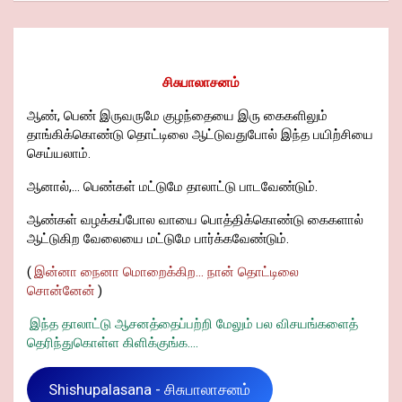
சிசுபாலாசனம்
ஆண், பெண் இருவருமே குழந்தையை இரு கைகளிலும்
தாங்கிக்கொண்டு தொட்டிலை ஆட்டுவதுபோல் இந்த பயிற்சியை
செய்யலாம்.
ஆனால்,... பெண்கள் மட்டுமே தாலாட்டு பாடவேண்டும்.
ஆண்கள் வழக்கப்போல வாயை பொத்திக்கொண்டு கைகளால்
ஆட்டுகிற வேலையை மட்டுமே பார்க்கவேண்டும்.
(
இன்னா நைனா மொறைக்கிற... நான் தொட்டிலை
சொன்னேன்
)
இந்த தாலாட்டு ஆசனத்தைப்பற்றி மேலும் பல விசயங்களைத்
தெரிந்துகொள்ள கிளிக்குங்க....
Shishupalasana - சிசுபாலாசனம்