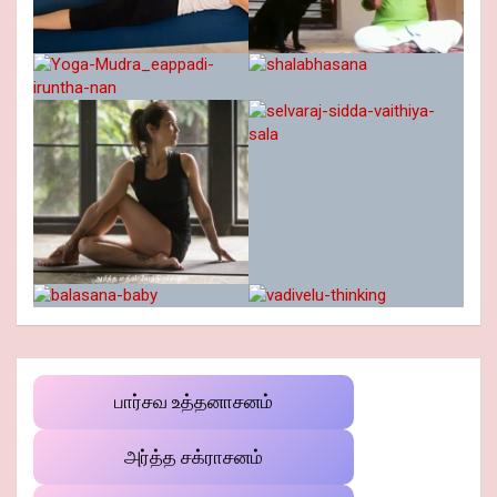
பார்சவ உத்தனாசனம்
அர்த்த சக்ராசனம்