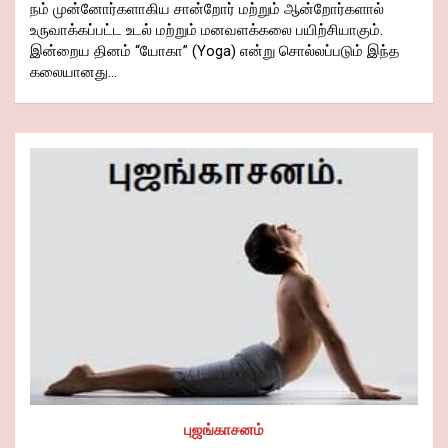
நம் முன்னோர்களாகிய சான்றோர் மற்றும் ஆன்றோர்களால்
உருவாக்கப்பட்ட உடல் மற்றும் மனவளக்கலை பயிற்சியாகும்.
இன்றைய தினம் “யோகா” (Yoga) என்று சொல்லப்படும் இந்த
கலையானது…
புஜங்காசனம்