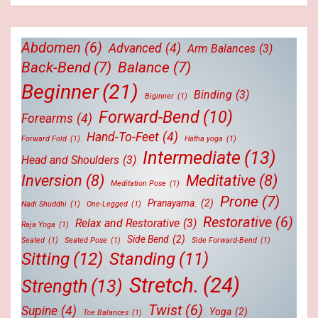
Abdomen
(6)
Advanced
(4)
Arm Balances
(3)
Back-Bend
(7)
Balance
(7)
Beginner
(21)
Binding
(3)
Biginner
(1)
Forward-Bend
(10)
Forearms
(4)
Hand-To-Feet
(4)
Forward Fold
(1)
Hatha yoga
(1)
Intermediate
(13)
Head and Shoulders
(3)
Inversion
(8)
Meditative
(8)
Meditation Pose
(1)
Prone
(7)
Pranayama.
(2)
Nadi Shuddhi
(1)
One-Legged
(1)
Restorative
(6)
Relax and Restorative
(3)
Raja Yoga
(1)
Side Bend
(2)
Seated
(1)
Seated Pose
(1)
Side Forward-Bend
(1)
Sitting
(12)
Standing
(11)
Stretch.
(24)
Strength
(13)
Twist
(6)
Supine
(4)
Yoga
(2)
Toe Balances
(1)