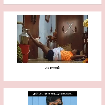
சவாசனம்