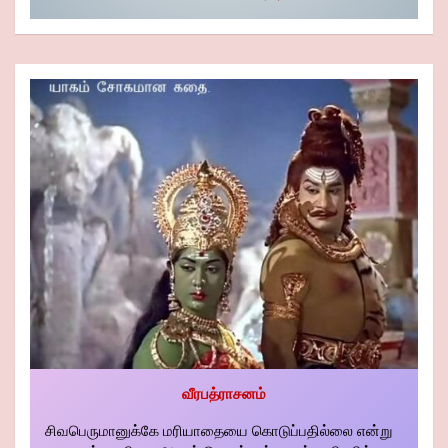
வீரபத்ராசனம்
சிவபெருமானுக்கே மரியாதையை கொடுப்பதில்லை என்று