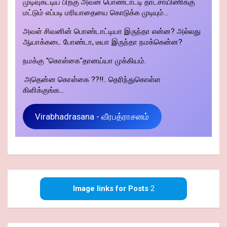
முடிவுகட்டிய பிறகு அவன் பொண்டாட்டி தாட்சாயிணிக்கு
மட்டும் எப்படி மரியாதையை கொடுக்க முடியும்...
அவள் சிவனின் பொண்டாட்டியா இருந்தா என்ன? அல்லது
ஆயாக்கடை போண்டா, டீயா இருந்தா நமக்கென்ன?
நமக்கு "கொள்கை"தானய்யா முக்கியம்.
அதென்ன கொள்கை ??!!.. தெரிந்துகொள்ள
கிளிக்குங்க...
Virabhadrasana - வீரபத்ராசனம்
Image links for Posts
2