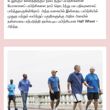
உடலுக்கும் உள்ளத்திற்கும் நலம் தரும் பயிற்சிகளான
யோகாசனப் பயிற்சிகளை நாம் தொடர்ந்து பல பதிவுகளாகப்
பார்த்துவருகின்றோம். அந்த வகையில் இன்றைய பயிற்சியில்
முதுகு மற்றும் வயிற்றுப் பகுதிகளுக்கு அதிக அளவில்
நன்மையை ஏற்படுத்தி தரக்கூடிய பயிற்சியான Half Wheel –
அர்த்த…