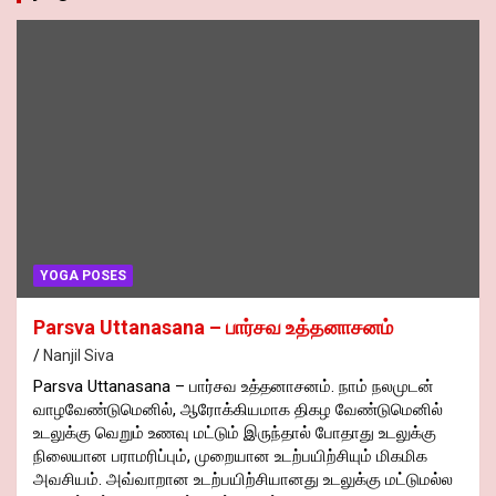
YOGA POSES
Parsva Uttanasana – பார்சவ உத்தனாசனம்
Nanjil Siva
Parsva Uttanasana – பார்சவ உத்தனாசனம். நாம் நலமுடன்
வாழவேண்டுமெனில், ஆரோக்கியமாக திகழ வேண்டுமெனில்
உடலுக்கு வெறும் உணவு மட்டும் இருந்தால் போதாது உடலுக்கு
நிலையான பராமரிப்பும், முறையான உடற்பயிற்சியும் மிகமிக
அவசியம். அவ்வாறான உடற்பயிற்சியானது உடலுக்கு மட்டுமல்ல