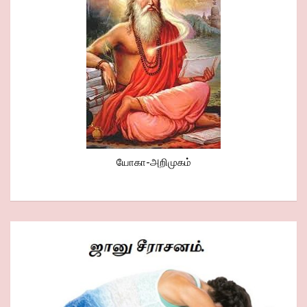
யோகா-அறிமுகம்