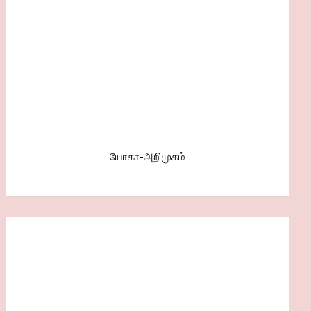
யோகா-அறிமுகம்