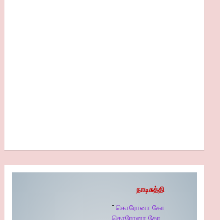
நாடிசுத்தி
"
கொரோனா கோ
கொரோனா கோ