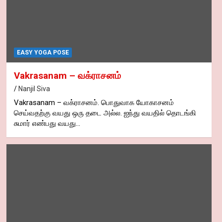
EASY YOGA POSE
Vakrasanam – வக்ராசனம்
Nanjil Siva
Vakrasanam – வக்ராசனம். பொதுவாக யோகாசனம்
செய்வதற்கு வயது ஒரு தடை அல்ல. ஐந்து வயதில் தொடங்கி
சுமார் எண்பது வயது…