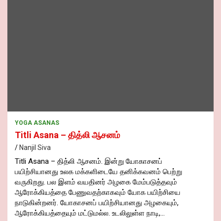
YOGA ASANAS
Titli Asana – தித்லி ஆசனம்
Nanjil Siva
Titli Asana – தித்லி ஆசனம். இன்று யோகாசனப்
பயிற்சியானது உலக மக்களிடையே தனிக்கவனம் பெற்று
வருகிறது. பல இளம் வயதினர் அழகை மேம்படுத்தவும்
ஆரோக்கியத்தை பேணுவதற்காகவும் யோக பயிற்சியை
நாடுகின்றனர். யோகாசனப் பயிற்சியானது அழகையும்,
ஆரோக்கியத்தையும் மட்டுமல்ல. உடலிலுள்ள நாடி,…