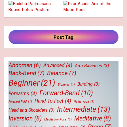
Post Tag
Abdomen
(6)
Advanced
(4)
Arm Balances
(3)
Back-Bend
(7)
Balance
(7)
Beginner
(21)
Binding
(3)
Biginner
(1)
Forward-Bend
(10)
Forearms
(4)
Hand-To-Feet
(4)
Forward Fold
(1)
Hatha yoga
(1)
Intermediate
(13)
Head and Shoulders
(3)
Inversion
(8)
Meditative
(8)
Meditation Pose
(1)
Prone
(7)