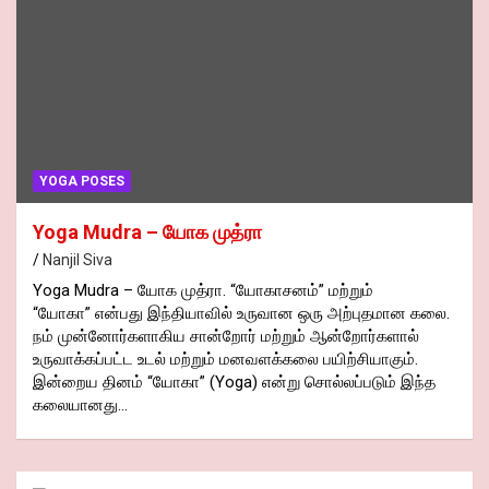
YOGA POSES
Yoga Mudra – யோக முத்ரா
Nanjil Siva
Yoga Mudra – யோக முத்ரா. “யோகாசனம்” மற்றும்
“யோகா” என்பது இந்தியாவில் உருவான ஒரு அற்புதமான கலை.
நம் முன்னோர்களாகிய சான்றோர் மற்றும் ஆன்றோர்களால்
உருவாக்கப்பட்ட உடல் மற்றும் மனவளக்கலை பயிற்சியாகும்.
இன்றைய தினம் “யோகா” (Yoga) என்று சொல்லப்படும் இந்த
கலையானது…