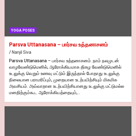
YOGA POSES
Parsva Uttanasana – பார்சவ உத்தனாசனம்
Nanjil Siva
Parsva Uttanasana – பார்சவ உத்தனாசனம். நாம் நலமுடன்
வாழவேண்டுமெனில், ஆரோக்கியமாக திகழ வேண்டுமெனில்
உடலுக்கு வெறும் உணவு மட்டும் இருந்தால் போதாது உடலுக்கு
நிலையான பராமரிப்பும், முறையான உடற்பயிற்சியும் மிகமிக
அவசியம். அவ்வாறான உடற்பயிற்சியானது உடலுக்கு மட்டுமல்ல
மனதிற்கும்கூட ஆரோக்கியத்தையும்,…