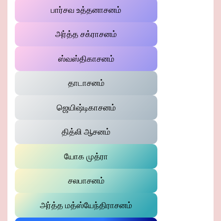
பார்சவ உத்தனாசனம்
அர்த்த சக்ராசனம்
ஸ்வஸ்திகாசனம்
தாடாசனம்
ஜெயிஷ்டிகாசனம்
தித்லி ஆசனம்
யோக முத்ரா
சலபாசனம்
அர்த்த மத்ஸ்யேந்திராசனம்