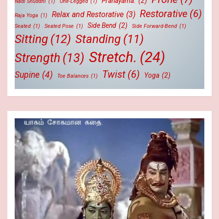
Pranayama.
(2)
Nadi Shuddhi
(1)
One-Legged
(1)
Restorative
(6)
Relax and Restorative
(3)
Raja Yoga
(1)
Side Bend
(2)
Seated
(1)
Seated Pose
(1)
Side Forward-Bend
(1)
Sitting
(12)
Standing
(11)
Stretch.
(24)
Strength
(13)
Twist
(6)
Supine
(4)
Yoga
(2)
Toe Balances
(1)