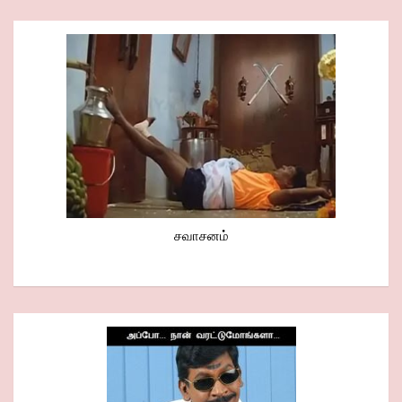
சவாசனம்