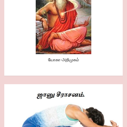
யோகா-அறிமுகம்