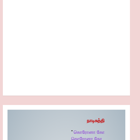
நாடிசுத்தி
"
கொரோனா கோ
கொரோனா கோ