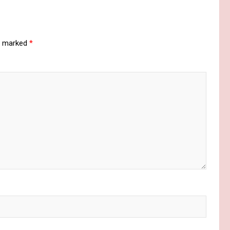
re marked
*