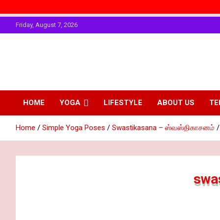
Skip
Friday, August 7, 2026
to
content
The Art of
Personality
Enhancing
Physical
HOME
YOGA
LIFESTYLE
ABOUT US
TE
Fitting
Personality
Home
Simple Yoga Poses
Swastikasana – ஸ்வஸ்திகாசனம்
swas