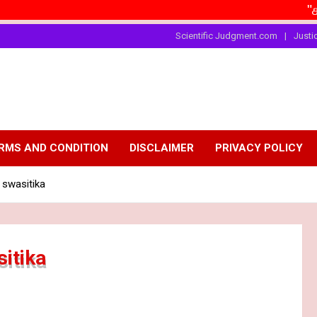
"சாதி"தா
Scientific Judgment.com
Justi
RMS AND CONDITION
DISCLAIMER
PRIVACY POLICY
swasitika
itika