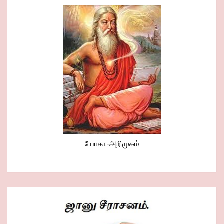
யோகா-அறிமுகம்