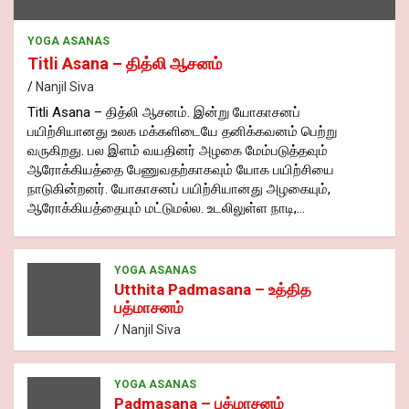
YOGA ASANAS
Titli Asana – தித்லி ஆசனம்
Nanjil Siva
Titli Asana – தித்லி ஆசனம். இன்று யோகாசனப்
பயிற்சியானது உலக மக்களிடையே தனிக்கவனம் பெற்று
வருகிறது. பல இளம் வயதினர் அழகை மேம்படுத்தவும்
ஆரோக்கியத்தை பேணுவதற்காகவும் யோக பயிற்சியை
நாடுகின்றனர். யோகாசனப் பயிற்சியானது அழகையும்,
ஆரோக்கியத்தையும் மட்டுமல்ல. உடலிலுள்ள நாடி,…
YOGA ASANAS
Utthita Padmasana – உத்தித
பத்மாசனம்
Nanjil Siva
YOGA ASANAS
Padmasana – பத்மாசனம்