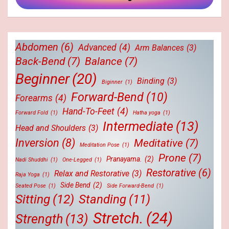
Abdomen
(6)
Advanced
(4)
Arm Balances
(3)
Back-Bend
(7)
Balance
(7)
Beginner
(20)
Binding
(3)
Biginner
(1)
Forward-Bend
(10)
Forearms
(4)
Hand-To-Feet
(4)
Forward Fold
(1)
Hatha yoga
(1)
Intermediate
(13)
Head and Shoulders
(3)
Inversion
(8)
Meditative
(7)
Meditation Pose
(1)
Prone
(7)
Pranayama.
(2)
Nadi Shuddhi
(1)
One-Legged
(1)
Restorative
(6)
Relax and Restorative
(3)
Raja Yoga
(1)
Side Bend
(2)
Seated Pose
(1)
Side Forward-Bend
(1)
Sitting
(12)
Standing
(11)
Stretch.
(24)
Strength
(13)