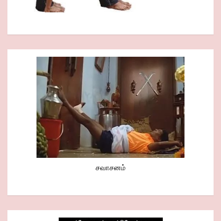
சவாசனம்