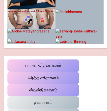
பார்சவ உத்தனாசனம்
அர்த்த சக்ராசனம்
ஸ்வஸ்திகாசனம்
தாடாசனம்