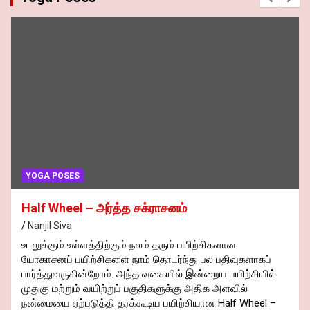
YOGA POSES
Half Wheel – அர்த்த சக்ராசனம்
Nanjil Siva
உடலுக்கும் உள்ளத்திற்கும் நலம் தரும் பயிற்சிகளான
யோகாசனப் பயிற்சிகளை நாம் தொடர்ந்து பல பதிவுகளாகப்
பார்த்துவருகின்றோம். அந்த வகையில் இன்றைய பயிற்சியில்
முதுகு மற்றும் வயிற்றுப் பகுதிகளுக்கு அதிக அளவில்
நன்மையை ஏற்படுத்தி தரக்கூடிய பயிற்சியான Half Wheel –