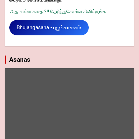
கதையும் சொல்லப்படுகிறது.
அது என்ன கதை ?!! தெரிந்துகொள்ள கிளிக்குங்க...
Bhujangasana - புஜங்காசனம்
Asanas