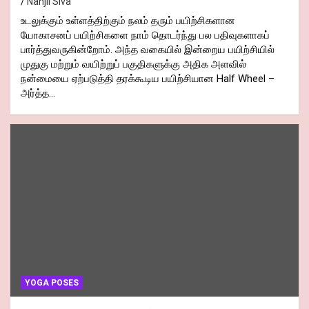
Nanjil Siva
உடலுக்கும் உள்ளத்திற்கும் நலம் தரும் பயிற்சிகளான
யோகாசனப் பயிற்சிகளை நாம் தொடர்ந்து பல பதிவுகளாகப்
பார்த்துவருகின்றோம். அந்த வகையில் இன்றைய பயிற்சியில்
முதுகு மற்றும் வயிற்றுப் பகுதிகளுக்கு அதிக அளவில்
நன்மையை ஏற்படுத்தி தரக்கூடிய பயிற்சியான Half Wheel –
அர்த்த…
YOGA POSES