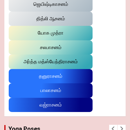
ஜெயிஷ்டிகாசனம்
தித்லி ஆசனம்
யோக முத்ரா
சலபாசனம்
அர்த்த மத்ஸ்யேந்திராசனம்
தனுராசனம்
பாலாசனம்
வஜ்ராசனம்
Yoga Poses