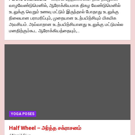
வாழவேண்டுமெனில், ஆரோக்கியமாக திகழ வேண்டுமெனில்
உடலுக்கு வெறும் உணவு மட்டும் இருந்தால் போதாது உடலுக்கு
நிலையான பராமரிப்பும், முறையான உடற்பயிற்சியும் மிகமிக
அவசியம். அவ்வாறான உடற்பயிற்சியானது உடலுக்கு மட்டுமல்ல
மனதிற்கும்கூட ஆரோக்கியத்தையும்,…
YOGA POSES
Half Wheel – அர்த்த சக்ராசனம்