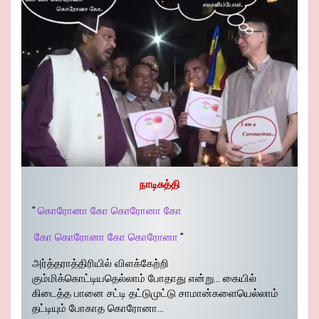
நாடிசுத்தி
"
கொரோனா கோ கொரோனா கோ
கோ கொரோனா கோ கொரோனா
"
அர்த்தராத்திரியில் விளக்கேற்றி
கும்மிக்கொட்டியதெல்லாம் போதாது என்று… கையில்
கிடைத்த பானை சட்டி தட்டுமுட்டு சாமான்களையெல்லாம்
தட்டியும் போகாத கொரோனா…