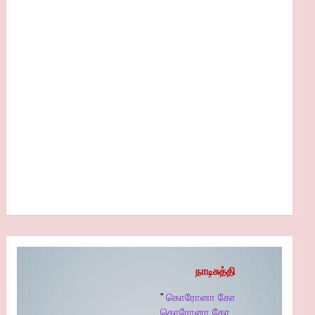
நாடிசுத்தி
"
கொரோனா கோ
கொரோனா கோ