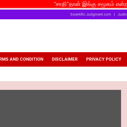
"சாதி"தான் இங்கு சமூகம் என்றால் வீசும்
Scientific Judgment.com
Justi
RMS AND CONDITION
DISCLAIMER
PRIVACY POLICY