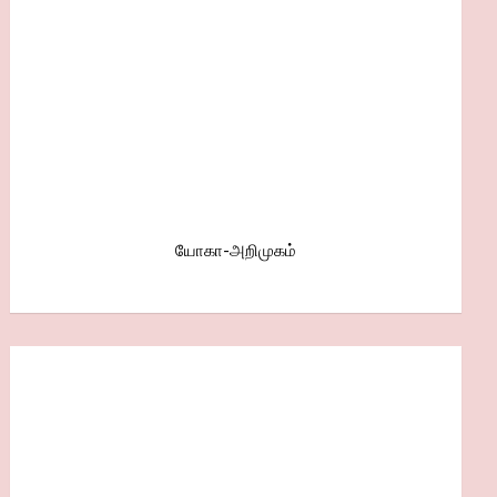
யோகா-அறிமுகம்