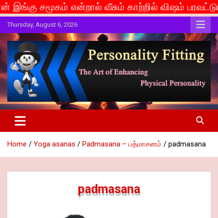
கம் என்றால் வீசும் காற்றில் விஷம் பரவட்டும்... If cas
Skip
Thursday, August 6, 2026
to
content
The Art of Enhancing Physical Personality
Personality Fitting
Home
Yoga asanas
Padmasana – பத்மாசனம்
padmasana
padmasana