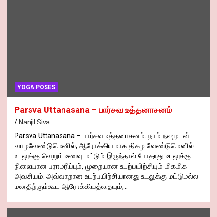
YOGA POSES
Parsva Uttanasana – பார்சவ உத்தனாசனம்
Nanjil Siva
Parsva Uttanasana – பார்சவ உத்தனாசனம். நாம் நலமுடன்
வாழவேண்டுமெனில், ஆரோக்கியமாக திகழ வேண்டுமெனில்
உடலுக்கு வெறும் உணவு மட்டும் இருந்தால் போதாது உடலுக்கு
நிலையான பராமரிப்பும், முறையான உடற்பயிற்சியும் மிகமிக
அவசியம். அவ்வாறான உடற்பயிற்சியானது உடலுக்கு மட்டுமல்ல
மனதிற்கும்கூட ஆரோக்கியத்தையும்,…