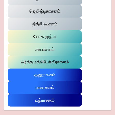
ஜெயிஷ்டிகாசனம்
தித்லி ஆசனம்
யோக முத்ரா
சலபாசனம்
அர்த்த மத்ஸ்யேந்திராசனம்
தனுராசனம்
பாலாசனம்
வஜ்ராசனம்