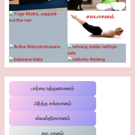
பார்சவ உத்தனாசனம்
அர்த்த சக்ராசனம்
ஸ்வஸ்திகாசனம்
தாடாசனம்