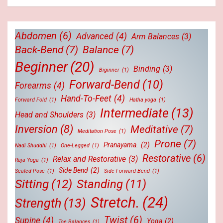
Abdomen
(6)
Advanced
(4)
Arm Balances
(3)
Back-Bend
(7)
Balance
(7)
Beginner
(20)
Binding
(3)
Biginner
(1)
Forward-Bend
(10)
Forearms
(4)
Hand-To-Feet
(4)
Forward Fold
(1)
Hatha yoga
(1)
Intermediate
(13)
Head and Shoulders
(3)
Inversion
(8)
Meditative
(7)
Meditation Pose
(1)
Prone
(7)
Pranayama.
(2)
Nadi Shuddhi
(1)
One-Legged
(1)
Restorative
(6)
Relax and Restorative
(3)
Raja Yoga
(1)
Side Bend
(2)
Seated Pose
(1)
Side Forward-Bend
(1)
Sitting
(12)
Standing
(11)
Stretch.
(24)
Strength
(13)
Twist
(6)
Supine
(4)
Yoga
(2)
Toe Balances
(1)