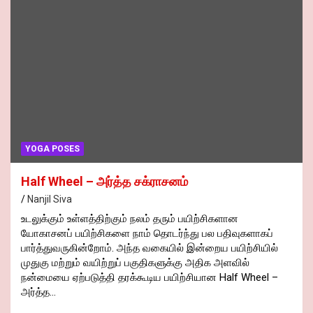
YOGA POSES
Half Wheel – அர்த்த சக்ராசனம்
Nanjil Siva
உடலுக்கும் உள்ளத்திற்கும் நலம் தரும் பயிற்சிகளான
யோகாசனப் பயிற்சிகளை நாம் தொடர்ந்து பல பதிவுகளாகப்
பார்த்துவருகின்றோம். அந்த வகையில் இன்றைய பயிற்சியில்
முதுகு மற்றும் வயிற்றுப் பகுதிகளுக்கு அதிக அளவில்
நன்மையை ஏற்படுத்தி தரக்கூடிய பயிற்சியான Half Wheel –
அர்த்த…