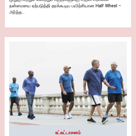
நன்மையை ஏற்படுத்தி தரக்கூடிய பயிற்சியான Half Wheel –
அர்த்த…
உட்கட்டாசனம்