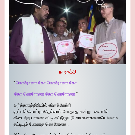
நாடிசுத்தி
"
கொரோனா கோ கொரோனா கோ
கோ கொரோனா கோ கொரோனா
"
அர்த்தராத்திரியில் விளக்கேற்றி
கும்மிக்கொட்டியதெல்லாம் போதாது என்று… கையில்
கிடைத்த பானை சட்டி தட்டுமுட்டு சாமான்களையெல்லாம்
தட்டியும் போகாத கொரோனா…