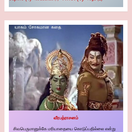
வீரபத்ராசனம்
சிவபெருமானுக்கே மரியாதையை கொடுப்பதில்லை என்று