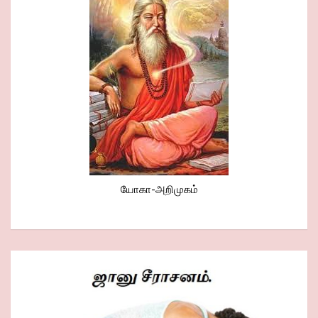
யோகா-அறிமுகம்