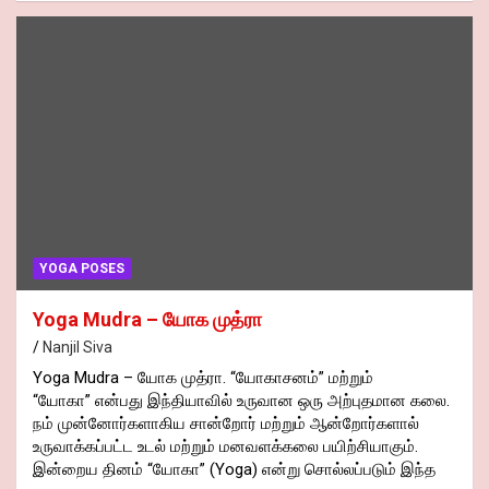
YOGA POSES
Yoga Mudra – யோக முத்ரா
Nanjil Siva
Yoga Mudra – யோக முத்ரா. “யோகாசனம்” மற்றும்
“யோகா” என்பது இந்தியாவில் உருவான ஒரு அற்புதமான கலை.
நம் முன்னோர்களாகிய சான்றோர் மற்றும் ஆன்றோர்களால்
உருவாக்கப்பட்ட உடல் மற்றும் மனவளக்கலை பயிற்சியாகும்.
இன்றைய தினம் “யோகா” (Yoga) என்று சொல்லப்படும் இந்த