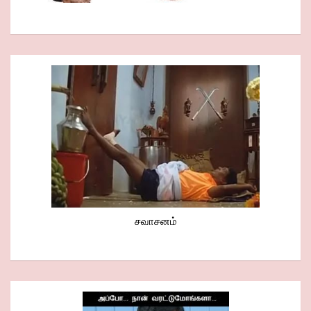
சவாசனம்