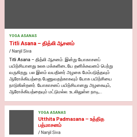
YOGA ASANAS
Titli Asana – தித்லி ஆசனம்
Nanjil Siva
Titli Asana – தித்லி ஆசனம். இன்று யோகாசனப்
பயிற்சியானது உலக மக்களிடையே தனிக்கவனம் பெற்று
வருகிறது. பல இளம் வயதினர் அழகை மேம்படுத்தவும்
ஆரோக்கியத்தை பேணுவதற்காகவும் யோக பயிற்சியை
நாடுகின்றனர். யோகாசனப் பயிற்சியானது அழகையும்,
ஆரோக்கியத்தையும் மட்டுமல்ல. உடலிலுள்ள நாடி,…
YOGA ASANAS
Utthita Padmasana – உத்தித
பத்மாசனம்
Nanjil Siva