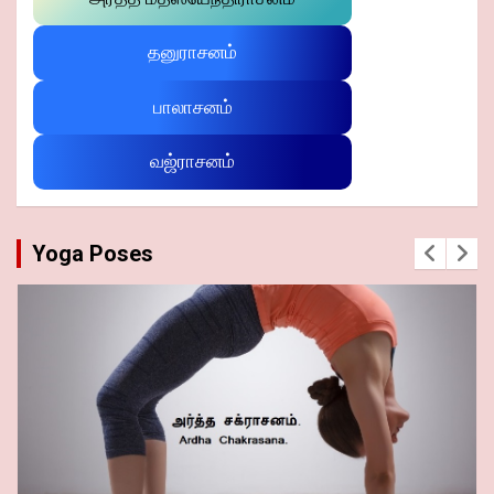
தனுராசனம்
பாலாசனம்
வஜ்ராசனம்
Yoga Poses