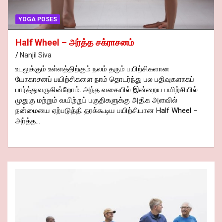
YOGA POSES
Yoga Mudra – யோக முத்ரா
Nanjil Siva
Yoga Mudra – யோக முத்ரா. “யோகாசனம்” மற்றும்
ளாகப்
“யோகா” என்பது இந்தியாவில் உருவான ஒரு அற்புதமான
சியில்
நம் முன்னோர்களாகிய சான்றோர் மற்றும் ஆன்றோர்களா
உருவாக்கப்பட்ட உடல் மற்றும் மனவளக்கலை பயிற்சியாகும
heel –
இன்றைய தினம் “யோகா” (Yoga) என்று சொல்லப்படும் 
கலையானது…