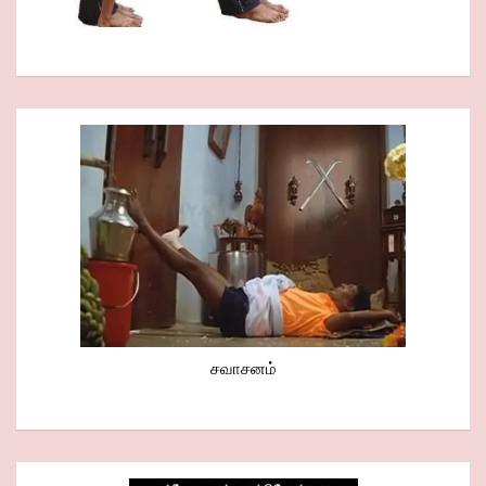
சவாசனம்