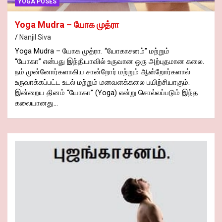
YOGA POSES
Yoga Mudra – யோக முத்ரா
Nanjil Siva
Yoga Mudra – யோக முத்ரா. “யோகாசனம்” மற்றும்
“யோகா” என்பது இந்தியாவில் உருவான ஒரு அற்புதமான கலை.
நம் முன்னோர்களாகிய சான்றோர் மற்றும் ஆன்றோர்களால்
உருவாக்கப்பட்ட உடல் மற்றும் மனவளக்கலை பயிற்சியாகும்.
இன்றைய தினம் “யோகா” (Yoga) என்று சொல்லப்படும் இந்த
கலையானது…