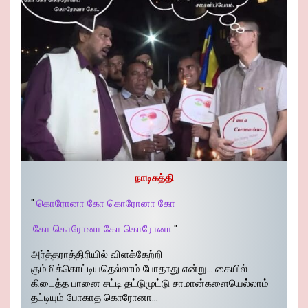
நாடிசுத்தி
"
கொரோனா கோ கொரோனா கோ
கோ கொரோனா கோ கொரோனா
"
அர்த்தராத்திரியில் விளக்கேற்றி
கும்மிக்கொட்டியதெல்லாம் போதாது என்று… கையில்
கிடைத்த பானை சட்டி தட்டுமுட்டு சாமான்களையெல்லாம்
தட்டியும் போகாத கொரோனா…