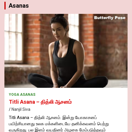
Asanas
YOGA ASANAS
Titli Asana – தித்லி ஆசனம்
Nanjil Siva
Titli Asana – தித்லி ஆசனம். இன்று யோகாசனப்
பயிற்சியானது உலக மக்களிடையே தனிக்கவனம் பெற்று
வருகிறது. பல இளம் வயதினர் அழகை மேம்படுத்தவும்