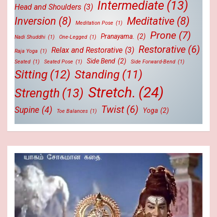
Intermediate
(13)
Head and Shoulders
(3)
Inversion
(8)
Meditative
(8)
Meditation Pose
(1)
Prone
(7)
Pranayama.
(2)
Nadi Shuddhi
(1)
One-Legged
(1)
Restorative
(6)
Relax and Restorative
(3)
Raja Yoga
(1)
Side Bend
(2)
Seated
(1)
Seated Pose
(1)
Side Forward-Bend
(1)
Sitting
(12)
Standing
(11)
Stretch.
(24)
Strength
(13)
Twist
(6)
Supine
(4)
Yoga
(2)
Toe Balances
(1)