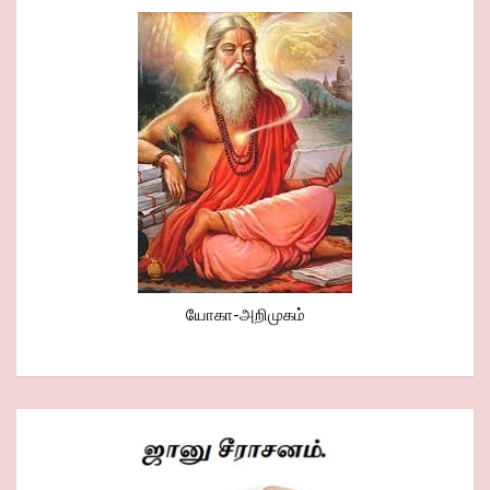
யோகா-அறிமுகம்