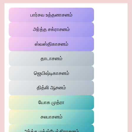
பார்சவ உத்தனாசனம்
அர்த்த சக்ராசனம்
ஸ்வஸ்திகாசனம்
தாடாசனம்
ஜெயிஷ்டிகாசனம்
தித்லி ஆசனம்
யோக முத்ரா
சலபாசனம்
அர்த்த மத்ஸ்யேந்திராசனம்