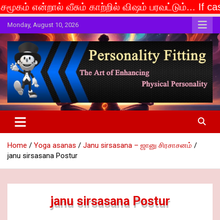
ும் காற்றில் விஷம் பரவட்டும்... If caste is deemed to
Skip
Monday, August 10, 2026
to
content
The Art of Enhancing Physical Personality
Personality Fitting
Home
Yoga asanas
Janu sirsasana – ஜானு சிரசாசனம்
janu sirsasana Postur
janu sirsasana Postur